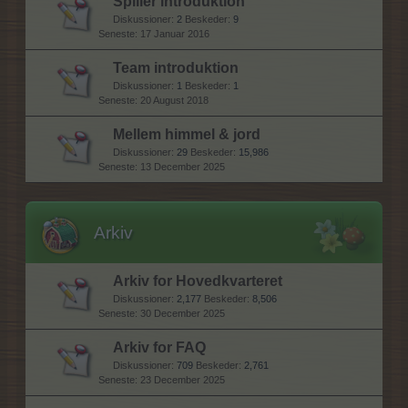
Spiller introduktion
Diskussioner:
2
Beskeder:
9
17 Januar 2016
Team introduktion
Diskussioner:
1
Beskeder:
1
20 August 2018
Mellem himmel & jord
Diskussioner:
29
Beskeder:
15,986
13 December 2025
Arkiv
Arkiv for Hovedkvarteret
Diskussioner:
2,177
Beskeder:
8,506
30 December 2025
Arkiv for FAQ
Diskussioner:
709
Beskeder:
2,761
23 December 2025