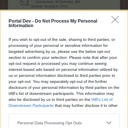
Diskussioner:
52
Beskeder:
365
Onsdag kl. 20:04
Teknisk FAQ
Portal Dev -
Do Not Process My Personal
Diskussioner:
6
Beskeder:
15
Information
27 November 2022
Betalings F.A.Q
If you wish to opt-out of the sale, sharing to third parties, or
Diskussioner:
19
Beskeder:
28
processing of your personal or sensitive information for
20 December 2019
targeted advertising by us, please use the below opt-out
section to confirm your selection. Please note that after your
opt-out request is processed you may continue seeing
Hjælp
interest-based ads based on personal information utilized by
us or personal information disclosed to third parties prior to
your opt-out. You may separately opt-out of the further
Generelle spilproblemer
disclosure of your personal information by third parties on the
Diskussioner:
84
Beskeder:
377
IAB’s list of downstream participants. This information may
20 Juli 2026
also be disclosed by us to third parties on the
IAB’s List of
Tekniske spilproblemer
Downstream Participants
that may further disclose it to other
Diskussioner:
75
Beskeder:
423
third parties.
8 Juni 2026
Personal Data Processing Opt Outs
Hjælp til spillet