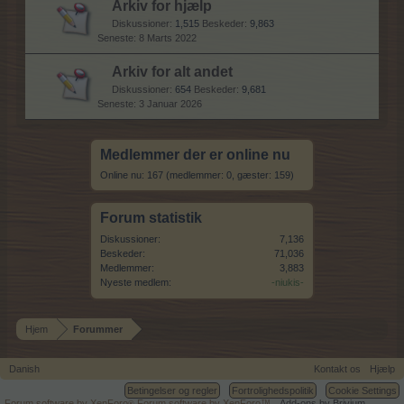
Arkiv for hjælp
Diskussioner:
1,515
Beskeder:
9,863
8 Marts 2022
Arkiv for alt andet
Diskussioner:
654
Beskeder:
9,681
3 Januar 2026
Medlemmer der er online nu
Online nu: 167 (medlemmer: 0, gæster: 159)
Forum statistik
Diskussioner:
7,136
Beskeder:
71,036
Medlemmer:
3,883
Nyeste medlem:
-niukis-
Hjem
Forummer
Danish
Kontakt os
Hjælp
Betingelser og regler
Fortrolighedspolitik
Cookie Settings
Forum software by XenForo
Forum software by XenForo™
Add-ons by Brivium