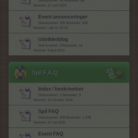
Diskussioner:
42
Beskeder:
65
12 Juni 2026
Event annonceringer
Diskussioner:
115
Beskeder:
515
I går kl. 09:18
Udviklerblog
Diskussioner:
3
Beskeder:
12
9 April 2015
Spil F.A.Q
Index / beskrivelser
Diskussioner:
1
Beskeder:
3
15 Oktober 2016
Spil FAQ
Diskussioner:
232
Beskeder:
1,378
24 Juli 2026
Event FAQ