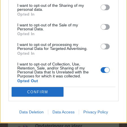
Diskussioner:
120
Beskeder:
441
I want to opt-out of the Sharing of my
31 Juli 2026
personal data.
Opted In
I want to opt-out of the Sale of my
Spilrelateret brugerforum
Personal Data.
Opted In
Venner, naboer og buddies søgning
I want to opt-out of processing my
Personal Data for Targeted Advertising.
Diskussioner:
20
Beskeder:
80
Opted In
Tirsdag kl. 19:18
Officielle forum konkurrencer
I want to opt-out of Collection, Use,
Retention, Sale, and/or Sharing of my
Diskussioner:
2
Beskeder:
5
Personal Data that Is Unrelated with the
6 August 2022
Purposes for which it was collected.
Opted Out
Spil feedback
Diskussioner:
34
Beskeder:
106
CONFIRM
19 Juni 2026
Diskussionsområde
Diskussioner:
208
Beskeder:
1,139
Data Deletion
Data Access
Privacy Policy
Onsdag kl. 19:25
Opdateringer og ideer