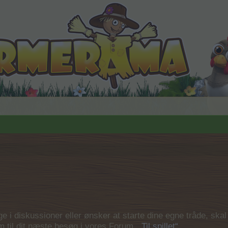
 i diskussioner eller ønsker at starte dine egne tråde, skal du
em til dit næste besøg i vores Forum.
„Til spillet“