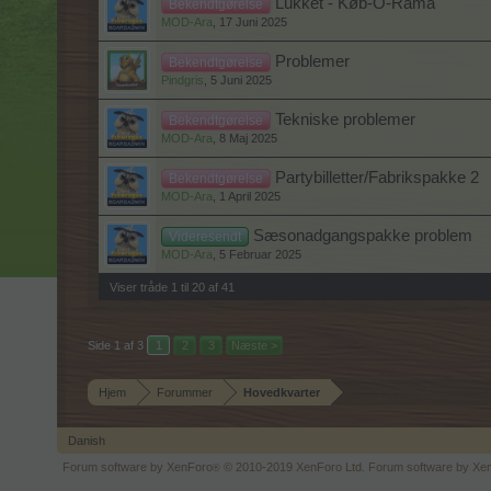
Lukket - Køb-O-Rama
Bekendtgørelse
MOD-Ara
,
17 Juni 2025
Problemer
Bekendtgørelse
Pindgris
,
5 Juni 2025
Tekniske problemer
Bekendtgørelse
MOD-Ara
,
8 Maj 2025
Partybilletter/Fabrikspakke 2
Bekendtgørelse
MOD-Ara
,
1 April 2025
Sæsonadgangspakke problem
Videresendt
MOD-Ara
,
5 Februar 2025
Viser tråde 1 til 20 af 41
Side 1 af 3
1
2
3
Næste >
Hjem
Forummer
Hovedkvarter
Danish
Forum software by XenForo
© 2010-2019 XenForo Ltd.
Forum software by X
®