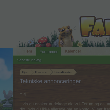
Hjem
Kalender
Forummer
Seneste indlæg
Hjem
Forummer
Hovedkvarter
Tekniske annonceringer
Hej
Hvis du ønsker at deltage aktivt i Forum og deltage
dig, hvis du ikke allerede har en konto. Vi ser fr