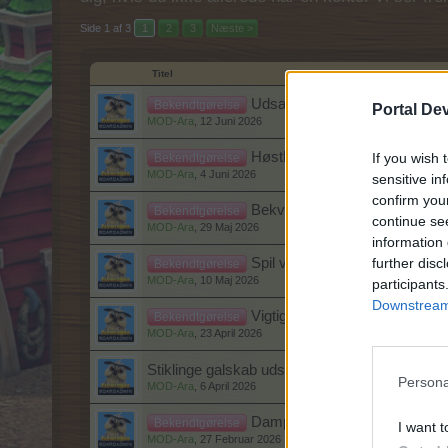
Side 1 af 3
1
2
3
Næste >
Titel
Udsat start af events mm.
Bekendtgørelse
Portal De
MOD-Ara
,
12 Juni 2026
Høsthjælper abonnement opgr
If you wish 
Bekendtgørelse
MOD-Ara
,
4 Juni 2026
sensitive in
confirm you
Bekvemmeligheds opdatering
Bekendtgørelse
continue se
MOD-Ara
,
29 Maj 2026
information 
further disc
Spil vedligeholdelse
Bekendtgørelse
MOD-Ara
,
10 Maj 2026
participants
Downstream 
Vigtig information om fremtidi
Bekendtgørelse
MOD-Ara
,
23 April 2026
Stiklinge galskab udsat.
Persona
MOD-Ara
,
6 April 2026
Damp Farmerhjul opdatering 
Bekendtgørelse
I want t
MOD-Ara
,
27 Februar 2026