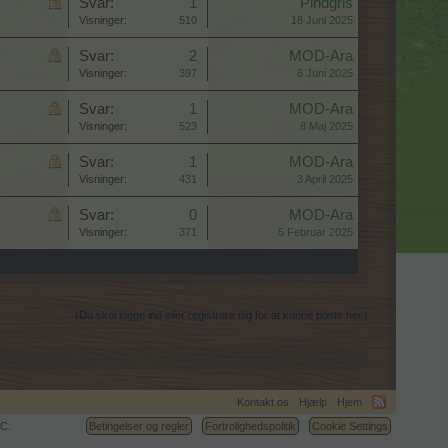
Svar:
1
Pindgris
Visninger:
510
18 Juni 2025
Svar:
2
MOD-Ara
Visninger:
397
6 Juni 2025
Svar:
1
MOD-Ara
Visninger:
523
8 Maj 2025
Svar:
1
MOD-Ara
Visninger:
431
3 April 2025
Svar:
0
MOD-Ara
Visninger:
371
5 Februar 2025
(Du skal logge ind eller registrere dig for at kunne poste her.)
Kontakt os
Hjælp
Hjem
C.
Betingelser og regler
Fortrolighedspolitik
Cookie Settings