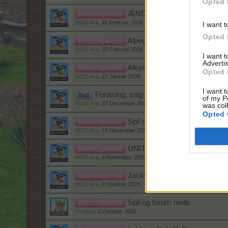
Opted 
ÆNDRING! Et studie i ost
Bekendtgørelse
MOD-Ara
,
26 Februar 2026
I want t
Opted 
Alpeglød hytte kompensation
Bekendtgørelse
MOD-Ara
,
20 Februar 2026
I want 
Advertis
Alkymistbryg - Fødselsdags e
Bekendtgørelse
Opted 
MOD-Ara
,
23 Januar 2026
I want t
Foræring, salg og bytte problemer
Bug
of my P
MOD-Ara
,
27 December 2025
was col
Opted 
Spil nede 14/11 2025
Bekendtgørelse
MOD-Ara
,
14 November 2025
UNITY version opdatering!
Bekendtgørelse
MOD-Ara
,
4 November 2025
Jacks shop og lade opdaterin
Bekendtgørelse
MOD-Ara
,
8 Oktober 2025
Spil og forum nede
Bekendtgørelse
Pindgris
,
1 Oktober 2025