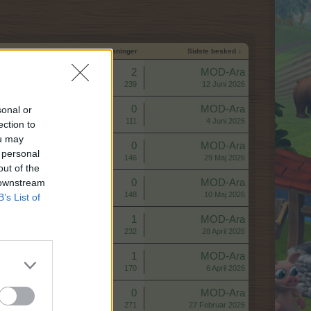
Start dato
Svar
Visninger
Sidste besked ↓
Svar:
2
MOD-Ara
Visninger:
239
12 Juni 2026
Svar:
0
MOD-Ara
sonal or
Visninger:
111
4 Juni 2026
ection to
ou may
Svar:
0
MOD-Ara
 personal
Visninger:
146
29 Maj 2026
out of the
 downstream
Svar:
0
MOD-Ara
Visninger:
148
10 Maj 2026
B’s List of
Svar:
1
MOD-Ara
Visninger:
232
28 April 2026
Svar:
1
MOD-Ara
Visninger:
170
6 April 2026
Svar:
0
MOD-Ara
Visninger:
271
27 Februar 2026