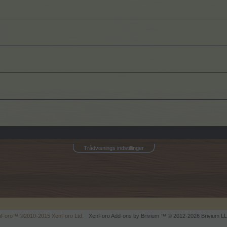
Trådvisnings indstillinger
enForo™
©2010-2015 XenForo Ltd.
XenForo
Add-ons by Brivium
™ © 2012-2026 Brivium LL