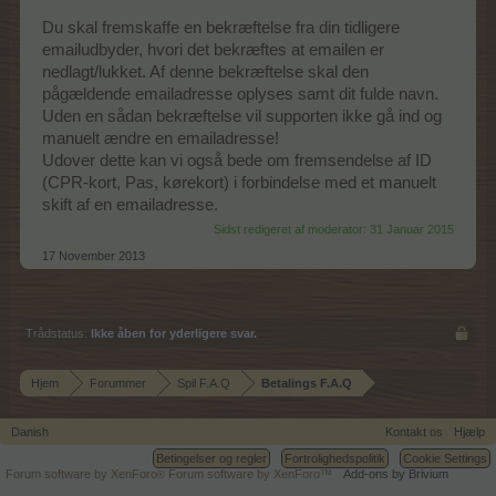
Du skal fremskaffe en bekræftelse fra din tidligere
emailudbyder, hvori det bekræftes at emailen er
nedlagt/lukket. Af denne bekræftelse skal den
pågældende emailadresse oplyses samt dit fulde navn.
Uden en sådan bekræftelse vil supporten ikke gå ind og
manuelt ændre en emailadresse!
Udover dette kan vi også bede om fremsendelse af ID
(CPR-kort, Pas, kørekort) i forbindelse med et manuelt
skift af en emailadresse.
Sidst redigeret af moderator:
31 Januar 2015
17 November 2013
Trådstatus:
Ikke åben for yderligere svar.
Hjem
Forummer
Spil F.A.Q
Betalings F.A.Q
Danish
Kontakt os
Hjælp
Betingelser og regler
Fortrolighedspolitik
Cookie Settings
Forum software by XenForo
Forum software by XenForo™
Add-ons by Brivium
®