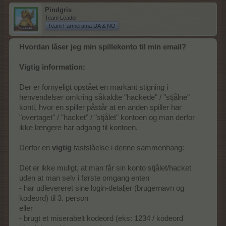
Pindgris
Team Leader
Team Farmerama DA & NO
Hvordan låser jeg min spillekonto til min email?
Vigtig information:
Der er fornyeligt opstået en markant stigning i
henvendelser omkring såkaldte "hackede" / "stjålne"
konti, hvor en spiller påstår at en anden spiller har
"overtaget" / "hacket" / "stjålet" kontoen og man derfor
ikke længere har adgang til kontoen.
Derfor en
vigtig
fastslåelse i denne sammenhang:
Det er ikke muligt, at man får sin konto stjålet/hacket
uden at man selv i første omgang enten
- har udlevereret sine login-detaljer (brugernavn og
kodeord) til 3. person
eller
- brugt et miserabelt kodeord (eks: 1234 / kodeord