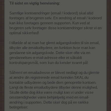
Til sidst en vigtig henvisning:
Samtlige kontoændringer (email / kodeord) skal altid
foretages af brugeren selv. En ændring af email / kodeord
kan ikke foretages gennem supporten. Kun ved at
brugeren selv foretager disse kontoændringer sikrer vi en
optimal sikkerhed!
I tilfælde af at man har glemt adgangskoden til sin email,
tilbyder alle emailudbydere, en funktion hvor man kan
gendanne sin adgangskode. Dette sker ofte via en
gendannelses-e-mail-adresse eller et såkaldt
kontrolspørgsmål, som kun du kender svaret på!
Såfremt en emailadresse er blevet nedlagt og du glemte
at ændre din registrerede email forinden SKAL du
kontakte udbyderen og bede dem genoprette kontoen.
Langt de fleste emailudbydere tilbyder denne mulighed.
Skulle dette dog ikke være muligt kan vi under visse
omstændigheder være behjælpelig med en email-
ændring i supporten. Dette sker dog på en række
betingelser: