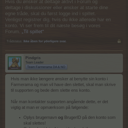
Hvis du ønsker at deltage aktivt i Forum og
deltage i diskussioner eller ønsker at starte dine
egne tråde, skal du først logge ind i spillet.
Venligst registrer dig, hvis du ikke allerede har en
konto. Vi ser frem til dit næste besøg i vores
Forum.
„Til spillet“
Trådstatus:
Ikke åben for yderligere svar.
Pindgris
Team Leader
Team Farmerama DA & NO
Hvis man ikke længere ønsker at benytte sin konto i
Farmerama og man vil have den slettet, skal man skrive
til supporten og bede dem slette ens konto.
Når man kontakter supporten angående dette, er det
vigtig at man er opmærksom på følgende:
Oplys brugernavn
og
BrugerID på den konto som
skal slettes!