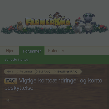
Hjem
Kalender
Forummer
Seneste indlæg
Hjem
Forummer
Spil F.A.Q
Betalings F.A.Q
Vigtige kontoændringer og konto
FAQ
beskyttelse
Hej