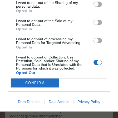
for supporten, men for politiet.
I want to opt-out of the Sharing of my
personal data.
Opted In
I posten nedenunder opsumeres de et par punkter i
forbindelse med kontosikkerhed:
I want to opt-out of the Sale of my
Personal Data.
Sidst redigeret:
10 September 2016
Opted In
17 November 2013
I want to opt-out of processing my
Personal Data for Targeted Advertising.
Opted In
Pindgris
Team Leader
I want to opt-out of Collection, Use,
Team Farmerama DA & NO
Retention, Sale, and/or Sharing of my
Personal Data that Is Unrelated with the
Purposes for which it was collected.
Hvordan låser jeg min spillekonto til min email?
Opted Out
CONFIRM
I forbindelse med en registering i spillet er det uhyre
vigtigt, at man som den første handling går ind og
bekræfter sin emailadresse.
Data Deletion
Data Access
Privacy Policy
Dette gøres for, at hvis en 3. person får adgang til
brugerkontoen, kan denne 3. person ændre de
adgangsgivende informationer.