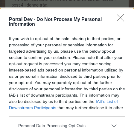
post 4 i denne tråd.
Hvordan låser jeg min spillekonto til min email?
Portal Dev -
Do Not Process My Personal
Information
Vi opfordrer dog meget kraftigt alle til
ikke
at oplyse sit
brugernavn og kodeord til 3. person. Gør man det
If you wish to opt-out of the sale, sharing to third parties, or
alligevel er det et brud på vores Forretningsvilkår for
processing of your personal or sensitive information for
Bigpoint GmbH, som
alle
har bekræftet i forbindelse med
targeted advertising by us, please use the below opt-out
registeringen.
section to confirm your selection. Please note that after your
opt-out request is processed you may continue seeing
I disse vilkår forpligter man sig til "
at behandle alle data,
interest-based ads based on personal information utilized by
som brugeren får af Bigpoint GmbH til adgang til spil og
us or personal information disclosed to third parties prior to
tjenester (login, passwords osv.) på en strengt fortrolig
your opt-out. You may separately opt-out of the further
måde.
"
disclosure of your personal information by third parties on the
Skulle en 3. person alligevel få adgang til ens konto
IAB’s list of downstream participants. This information may
betragtes dette som uagtsom omgang med personlige
also be disclosed by us to third parties on the
IAB’s List of
data og
alle
handlinger (herunder køb af spillevaluta,
Downstream Participants
that may further disclose it to other
kontoændringer) som denne 3. person foretager på den
third parties.
pågældende konto, betragtes som værende ejeren af
spillekontoens egen aktivitet. Er der opstået økonomisk
Personal Data Processing Opt Outs
skade (f.eks. misbrug af kreditkort) er dette ikke en sag