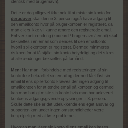
identisk med brugernavn).
Dette er dog alligevel ikke nok til at miste sin konto for
derudover
skal denne 3. person også have adgang til
den emailkonto hvor på brugerkontoen er registeret, da
man ellers ikke vil kunne ændre den registerede email.
Enhver kontoændring (kodeord / brugernavn / email)
skal
bekræftes i en email som sendes til den emailkonto
hvortil spillekontoen er registeret. Dermed minimeres
risikoen for at få stjålet sin konto betydeligt og det sikres
at alle ændringer bekræftes på forhånd.
Men:
Har man i forbindelse med registeringen af sin
konto ikke bekræftet sin email og dermed fået låst sin
email til ens spillerkonto kræves der ingen adgang til
emailkontoen for at ændre email på kontoen og dermed
kan man hurtigt miste sin konto hvis man har udleveret
kontoens adgangsgivende oplysninger til 3. person.
Skulle dette ske er det udelukkende ens eget ansvar og
supporten kan under ingen omstændigheder være
behjælpelig med at løse problemet.
Hvordan man låser sin konto til ens email kan læses i