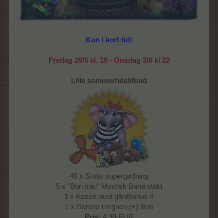
Kun i kort tid!
Fredag 29/5 kl. 18 - Onsdag 3/6 kl 22
Lille sommertidstilbud
40 x Susis supergødning
5 x "Bon Irau" Mystisk Baha stald
1 x Kasse med gårdbonus II
1 x Danser i regnen (+) item
Pris:
4,99 EUR