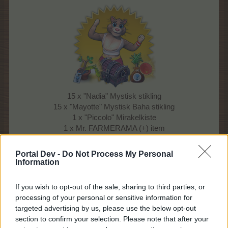
15 x "Nadia" Mystisk stikling
15 x "Mayotte" Mystisk Baha stikling
1 x "Piccolo" Mirakelkiste
1 x Mr. FARMERAMA (+) item
Pris: 9,99 EUR
(kan købes én gang)
Portal Dev -
Do Not Process My Personal
Information
Bonuspakke 2A
If you wish to opt-out of the sale, sharing to third parties, or
processing of your personal or sensitive information for
targeted advertising by us, please use the below opt-out
section to confirm your selection. Please note that after your
3 x Kasse med bonus