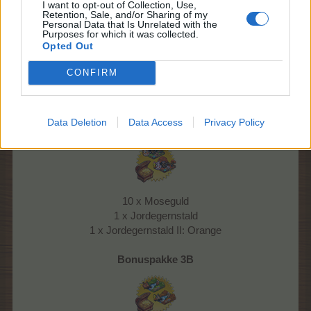
I want to opt-out of Collection, Use,
100 x Powerfoder
Retention, Sale, and/or Sharing of my
Personal Data that Is Unrelated with the
5 x Kasse med gårdbonus I
Purposes for which it was collected.
1 x Plænenipper (+)
Opted Out
1 x Kardinalrede
1 x Sommersjov-ranke
CONFIRM
Pris: 14,99 EUR
(kan købes én gang)
Data Deletion
Data Access
Privacy Policy
Bonuspakke 3A
10 x Moseguld
1 x Jordegernstald
1 x Jordegernstald II: Orange
Bonuspakke 3B