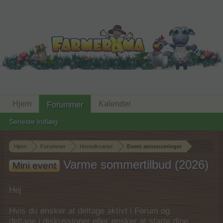
Hjem
Kalender
Forummer
Seneste indlæg
Hjem
Forummer
Hovedkvarter
Event annonceringer
Varme sommertilbud (2026)
Mini event
Hej
Hvis du ønsker at deltage aktivt i Forum og
deltage i diskussioner eller ønsker at starte dine