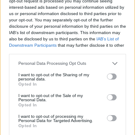
opt-out request is processed you may continue seeing
1 x Produktionsstald høstbonus
interest-based ads based on personal information utilized by
1 x Kabomani-tapir-stald
us or personal information disclosed to third parties prior to
your opt-out. You may separately opt-out of the further
Bonuspakke 2B
disclosure of your personal information by third parties on the
IAB’s list of downstream participants. This information may
also be disclosed by us to third parties on the
IAB’s List of
Downstream Participants
that may further disclose it to other
third parties.
3 x Kasse med bonus
1 x Stald-høstbonus
Personal Data Processing Opt Outs
1 x Søkobassin
I want to opt-out of the Sharing of my
personal data.
Stort sommertidstilbud
Opted In
I want to opt-out of the Sale of my
Personal Data.
Opted In
I want to opt-out of processing my
Personal Data for Targeted Advertising.
Opted In