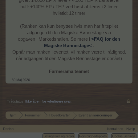
giver: 14.000 EP X level + 4.000 TEP X baha level
buff: +140% EP / TEP ved høst af items i 2 timer
hviletid: 12 timer
(Ranken kan kun benyttes hvis man har fritspillet
adgangen til den Magiske Bønnestage via
opgaven i Markedshallen. Se mere i
>FAQ for den
Magiske Bønnestage<
.
Opnår man ranken i eventet, vil ranken være til rådighed,
når adgangen til den Magiske Bønnestage er opnået)
Farmerama teamet
30 Maj 2026
Trådstatus:
Ikke åben for yderligere svar.
Hjem
Forummer
Hovedkvarter
Event annonceringer
Danish
Kontakt os
Hjælp
Betingelser og regler
Fortrolighedspolitik
Cookie Settings