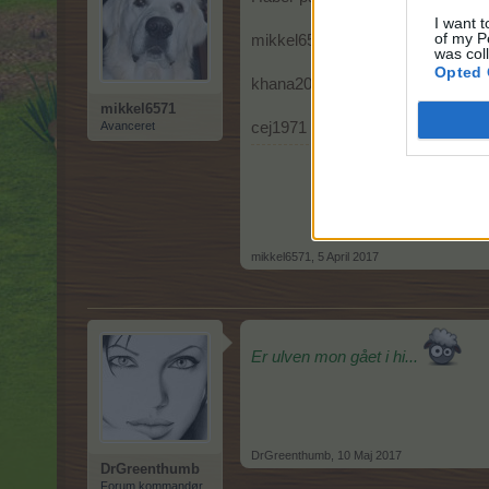
I want t
of my P
mikkel6571 - level
120
- 1.129.98
was col
Opted 
khana2010 - level
99
- 543.749.6
mikkel6571
Avanceret
cej1971 - level 98 - 515.659.153 
mikkel6571
,
5 April 2017
Er ulven mon gået i hi...
DrGreenthumb
,
10 Maj 2017
DrGreenthumb
Forum kommandør