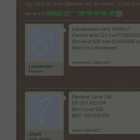
dig, hvis du ikke allerede har en konto. Vi ser fr
Side 98 af 98
< Forrige
1
←
93
94
95
96
97
98
Letmatrosens tal d. 03-04-17
Farmen level 113 med 975824539
Øen levet 328 med 514615238 ep
hilsen fra Letmatrosen.
Letmatrosen
,
3 April 2017
Letmatrosen
Padavan
Fastland: Level 110
EP: 877.473.674
Øen: Level 330
ØEP: 539.975.353
silje65
,
3 April 2017
silje65
Junior ekspert