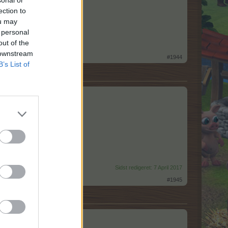
sonal or
ection to
ou may
 personal
out of the
 downstream
#1944
B’s List of
Sidst redigeret:
7 April 2017
#1945