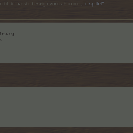
em til dit næste besøg i vores Forum.
„Til spillet“
 ep. og
.