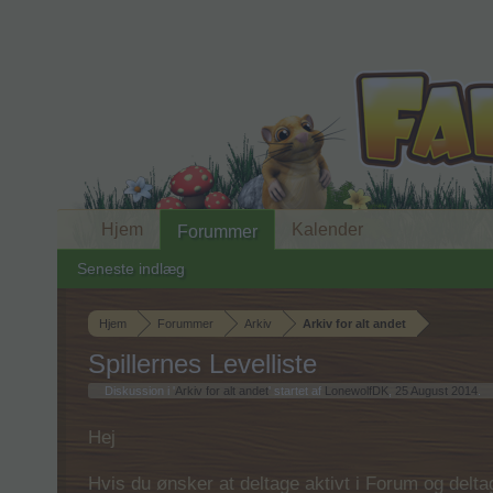
Hjem
Kalender
Forummer
Seneste indlæg
Hjem
Forummer
Arkiv
Arkiv for alt andet
Spillernes Levelliste
Diskussion i '
Arkiv for alt andet
' startet af
LonewolfDK
,
25 August 2014
.
Hej
Hvis du ønsker at deltage aktivt i Forum og deltage