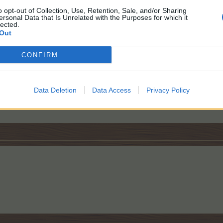
o opt-out of Collection, Use, Retention, Sale, and/or Sharing
ersonal Data that Is Unrelated with the Purposes for which it
6.361 EP - Ø level
346
- 750.807.231 TEP
lected.
Out
85 EP - Ø level
308
- 318.441.941 TEP
CONFIRM
EP - Ø level
307
- 305.022.404 TEP
Carina
mikkel6571 ID: 21299192
Data Deletion
Data Access
Privacy Policy