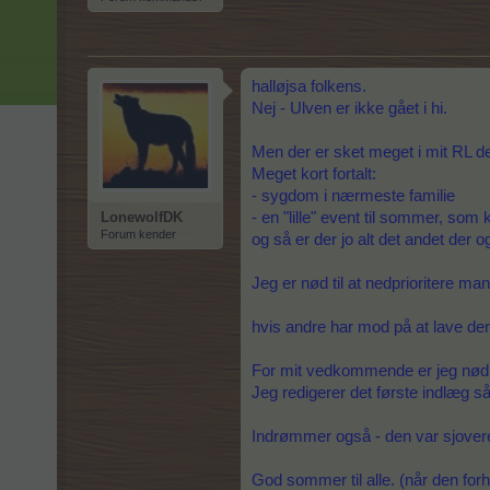
halløjsa folkens.
Nej - Ulven er ikke gået i hi.
Men der er sket meget i mit RL de
Meget kort fortalt:
- sygdom i nærmeste familie
LonewolfDK
- en "lille" event til sommer, so
Forum kender
og så er der jo alt det andet der 
Jeg er nød til at nedprioritere man
hvis andre har mod på at lave den
For mit vedkommende er jeg nød ti
Jeg redigerer det første indlæg s
Indrømmer også - den var sjovere 
God sommer til alle. (når den forhå