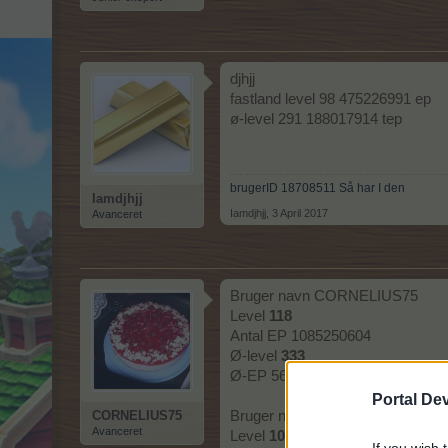
djhjj
fastland level 98 475226991 ep
ø-level 291 188017914 tep
brugerID 18708511 Så har I den
Iamdjhjj
Iamdjhjj
,
3 April 2017
Avanceret
Bruger navn CORNELIUS75
Level
118
Antal EP 1085250604
Ø-level
333
Ø-EP 569436441
Portal De
CORNELIUS75
Bruger navn cornelius 100
Avanceret
Level
107