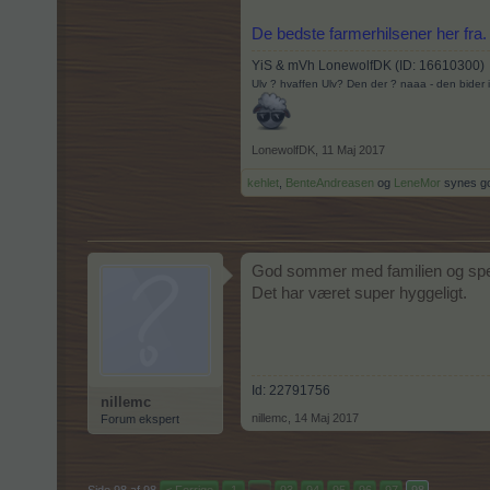
De bedste farmerhilsener her fra.
YiS & mVh LonewolfDK (ID: 16610300)
Ulv ? hvaffen Ulv? Den der ? naaa - den bider 
LonewolfDK
,
11 Maj 2017
kehlet
,
BenteAndreasen
og
LeneMor
synes go
God sommer med familien og spejd
Det har været super hyggeligt.
Id: 22791756
nillemc
nillemc
,
14 Maj 2017
Forum ekspert