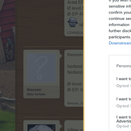
If you wish 
Antal EP 818366539
sensitive in
Ø level
324
confirm you
Ø-EP 471972728
continue se
information 
håber jeg når det
further disc
CORNELIUS75
,
3 April 2017
participants
Downstream 
theosen
Persona
fastland level: 111
fastland EP: 921.345.456
I want t
Ø-level: 336
Opted 
theosen
Ø-EP: 611.412.275
Aktiv forfatter
I want t
theosen
,
3 April 2017
Opted 
I want 
Advertis
Opted 
Håber på at kunne nå med på må