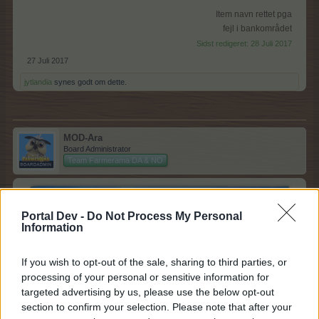
Item navn rettet pga
fejl i bankområdet
Sidst redigeret:
28 Juli 2017
27 Juli 2017
jytlandia
synes godt om dette.
MOD-Ara
Board Administrator
Team Farmerama DA & NO
Portal Dev -
Do Not Process My Personal
Information
If you wish to opt-out of the sale, sharing to third parties, or
processing of your personal or sensitive information for
targeted advertising by us, please use the below opt-out
section to confirm your selection. Please note that after your