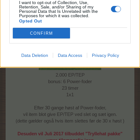
1 x Ingrids elev (item)
I want to opt-out of Collection, Use,
Retention, Sale, and/or Sharing of my
Pris:
4,99 euro
Personal Data that Is Unrelated with the
Purposes for which it was collected.
Ingrids elev
Opted Out
CONFIRM
Data Deletion
Data Access
Privacy Policy
2.000 EP/TEP
bonus: 6 Power-foder
23 timer
1x1
Efter 30 gange høst af Power-foder,
vil item blot give EP/TEP ved slet og sæt igen.
(dette gælder også hvis item slettes før de 30 x høst )
Desuden vil Juli 2017 tilbuddet "Tryllehat pakke"