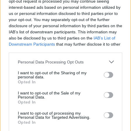
opt-out request is processed you may continue seeing
interest-based ads based on personal information utilized by
us or personal information disclosed to third parties prior to
your opt-out. You may separately opt-out of the further
disclosure of your personal information by third parties on the
Lær af den bedste!
IAB’s list of downstream participants. This information may
Denne pakke kan kun fås i kort tid
also be disclosed by us to third parties on the
IAB’s List of
Downstream Participants
that may further disclose it to other
Fredag 6/10 kl. 14 - Tirsdag 10/10 kl. 14
third parties.
Den indeholder stjerner, gyldne bananer,
Personal Data Processing Opt Outs
og et særligt item som giver Power-foder (30 gange)
I want to opt-out of the Sharing of my
personal data.
Slå til nu!
Opted In
Ingrids elev pakke
I want to opt-out of the Sale of my
Personal Data.
Opted In
I want to opt-out of processing my
Personal Data for Targeted Advertising.
10 x Stjerne
Opted In
10 x Gylden banan