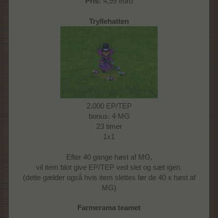
Pris:
4,99 euro
Tryllehatten
2.000 EP/TEP
bonus: 4 MG
23 timer
1x1
Efter 40 gange høst af MG,
vil item blot give EP/TEP ved slet og sæt igen.
(dette gælder også hvis item slettes før de 40 x høst af
MG)
Farmerama teamet