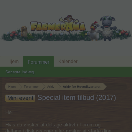
Hjem
Kalender
Forummer
Seneste indlæg
Hjem
Forummer
Arkiv
Arkiv for Hovedkvarteret
Special item tilbud (2017)
Mini event
Hej
Hvis du ønsker at deltage aktivt i Forum og
deltage i diskussioner eller ønsker at starte dine