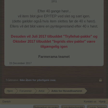
1x1
Efter 40 gange høst ,
vil item blot give EP/TEP ved slet og sæt igen.
(dette gælder også hvis item slettes før de 40 x høst).
Ellers vil det blot være en pyntegenstand efter 40 x høst.
Desuden vil Juli 2017 tilbuddet "Tryllehat-pakke" og
Oktober 2017 tilbuddet "Ingrids elev pakke" være
tilgængelig igen
Farmerama teamet
15 December 2017
Trådstatus:
Ikke åben for yderligere svar.
Hjem
Forummer
Arkiv
Arkiv for Hovedkvarteret
Danish
Kontakt os
Hjælp
Betingelser og regler
Fortrolighedspolitik
Cookie Settings