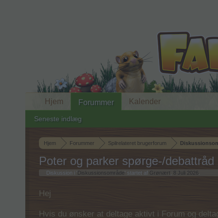
Hjem
Kalender
Forummer
Seneste indlæg
Hjem
Forummer
Spilrelateret brugerforum
Diskussionso
Poter og parker spørge-/debattråd
Diskussion i '
Diskussionsområde
' startet af
Grønært
,
8 Juli 2026
.
Hej
Hvis du ønsker at deltage aktivt i Forum og deltage