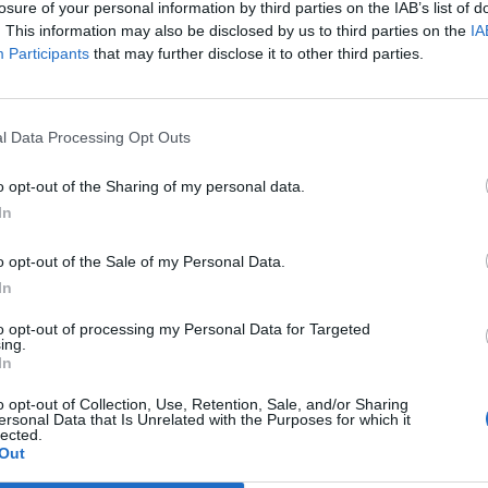
losure of your personal information by third parties on the IAB’s list of
. This information may also be disclosed by us to third parties on the
IA
Participants
that may further disclose it to other third parties.
l Data Processing Opt Outs
o opt-out of the Sharing of my personal data.
In
o opt-out of the Sale of my Personal Data.
In
to opt-out of processing my Personal Data for Targeted
ing.
In
o opt-out of Collection, Use, Retention, Sale, and/or Sharing
ersonal Data that Is Unrelated with the Purposes for which it
 ”bjørnelåse”. Disse skal bruges i fremstillingen
lected.
er, der skal bruges i Tag på fisketur.
Out