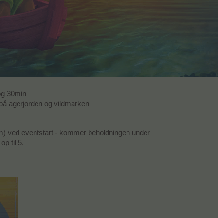
 og 30min
 på agerjorden og vildmarken
um) ved eventstart - kommer beholdningen under
op til 5.