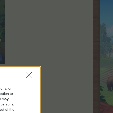
sonal or
ection to
ou may
 personal
out of the