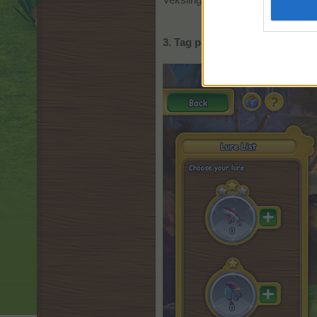
Vekslingskurs for fastlands-/trop
3. Tag på fisketur