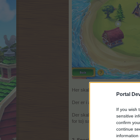
Her skal vi avle bjørne / pattedyr
Portal De
Der er i alt 32 opgaver, hvilket sv
If you wish 
Der skal afleveres emblemer (hv
sensitive in
for to) samt alm. bjørne, avlsbjør
confirm you
continue se
information 