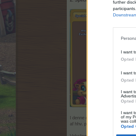
2. Specialmaterialer
further disc
participants
Downstream 
Persona
I want t
Opted 
I want t
Opted 
I want 
Advertis
Opted 
I want t
of my P
I denne del kan der veksles dyr til
was col
af hhv. premium fluer og deluxe flu
Opted 