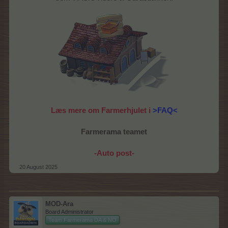
Læs mere om Farmerhjulet i
>FAQ<
Farmerama teamet
-Auto post-
20 August 2025
MOD-Ara
Board Administrator
Team Farmerama DA & NO