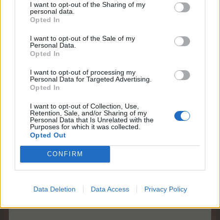
I want to opt-out of the Sharing of my
personal data.
-Auto post-
Opted In
6 August 2025
I want to opt-out of the Sale of my
Personal Data.
Opted In
MOD-Ara
I want to opt-out of processing my
Board Administrator
Personal Data for Targeted Advertising.
Team Farmerama DA & NO
Opted In
Party billet pakke tilbud
I want to opt-out of Collection, Use,
Retention, Sale, and/or Sharing of my
Personal Data that Is Unrelated with the
Purposes for which it was collected.
Opted Out
CONFIRM
Data Deletion
Data Access
Privacy Policy
Torsdag 14/8 kl. 13 - 19