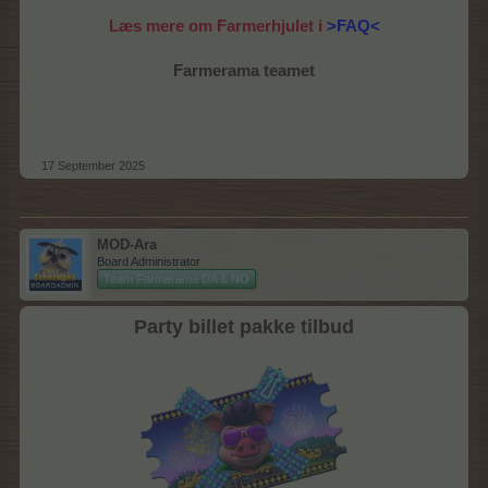
Læs mere om Farmerhjulet i
>FAQ<
Farmerama teamet
17 September 2025
MOD-Ara
Board Administrator
Team Farmerama DA & NO
Party billet pakke tilbud