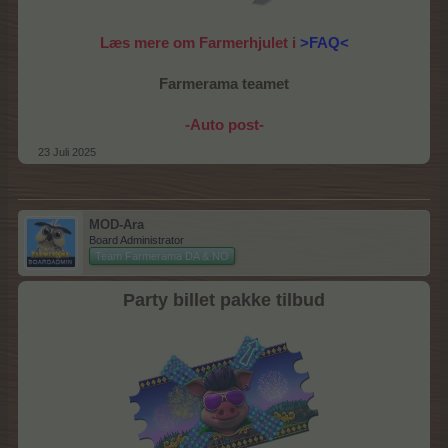
Læs mere om Farmerhjulet i
>FAQ<
Farmerama teamet
-Auto post-
23 Juli 2025
MOD-Ara
Board Administrator
Team Farmerama DA & NO
Party billet pakke tilbud