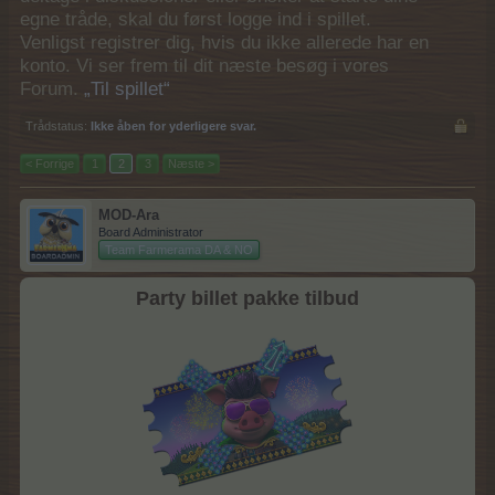
egne tråde, skal du først logge ind i spillet.
Venligst registrer dig, hvis du ikke allerede har en
konto. Vi ser frem til dit næste besøg i vores
Forum.
„Til spillet“
Trådstatus:
Ikke åben for yderligere svar.
< Forrige
1
2
3
Næste >
MOD-Ara
Board Administrator
Team Farmerama DA & NO
Party billet pakke tilbud