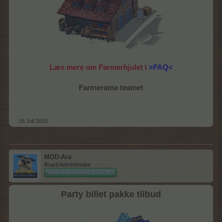
Læs mere om Farmerhjulet i
>FAQ<
Farmerama teamet
16 Juli 2025
MOD-Ara
Board Administrator
Team Farmerama DA & NO
Party billet pakke tilbud