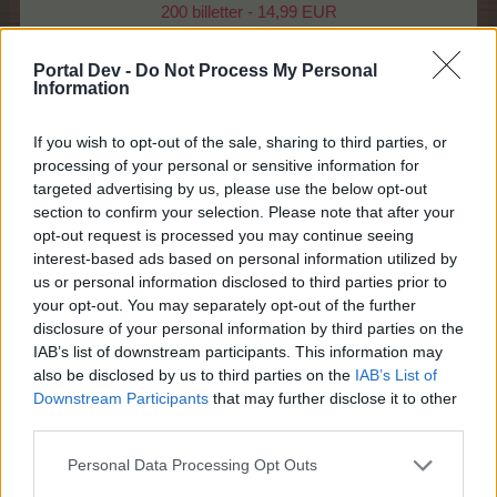
200 billetter - 14,99 EUR
Slå til nu og prøv lykken.
Portal Dev -
Do Not Process My Personal
Information
Chancen for at vinde Jackpot præmien vil være øget
under tilbuddet på Party billetter.
If you wish to opt-out of the sale, sharing to third parties, or
processing of your personal or sensitive information for
Tilbuddet findes via annoncen på nyhedssiden
targeted advertising by us, please use the below opt-out
som vil føre videre til Gårdbutikken.
section to confirm your selection. Please note that after your
opt-out request is processed you may continue seeing
interest-based ads based on personal information utilized by
us or personal information disclosed to third parties prior to
your opt-out. You may separately opt-out of the further
disclosure of your personal information by third parties on the
IAB’s list of downstream participants. This information may
also be disclosed by us to third parties on the
IAB’s List of
Downstream Participants
that may further disclose it to other
third parties.
Læs mere om Farmerhjulet i
>FAQ<
Personal Data Processing Opt Outs
Farmerama teamet