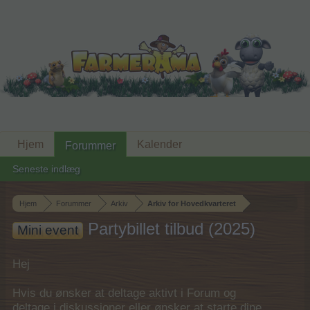
Hjem
Kalender
Forummer
Seneste indlæg
Hjem
Forummer
Arkiv
Arkiv for Hovedkvarteret
Partybillet tilbud (2025)
Mini event
Hej
Hvis du ønsker at deltage aktivt i Forum og
deltage i diskussioner eller ønsker at starte dine