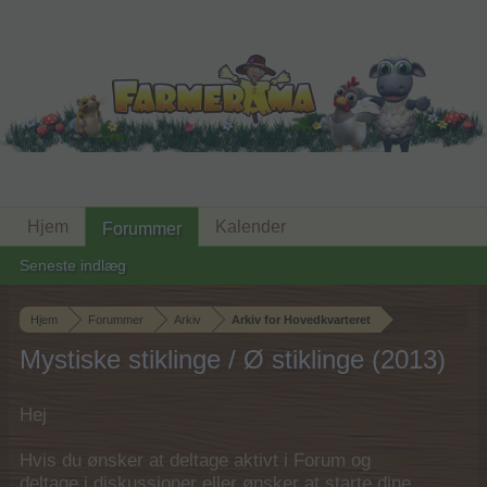
Hjem
Kalender
Forummer
Seneste indlæg
Hjem
Forummer
Arkiv
Arkiv for Hovedkvarteret
Mystiske stiklinge / Ø stiklinge (2013)
Hej
Hvis du ønsker at deltage aktivt i Forum og
deltage i diskussioner eller ønsker at starte dine