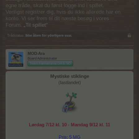
egne tråde, skal du først logge ind i spillet.
Venligst registrer dig, hvis du ikke allerede har en
konto. Vi ser frem til dit næste besøg i vores
Forum.
„Til spillet“
Trådstatus:
Ikke åben for yderligere svar.
MOD-Ara
Board Administrator
Team Farmerama DA & NO
Mystiske stiklinge
(fastlandet)​
Lørdag 7/12 kl. 10 - Mandag 9/12 kl. 11
Pris: 5 MG