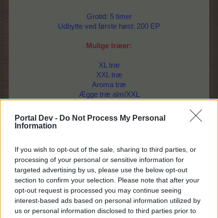
Grotid: 5 timer
Udbytte ved første høst: 200 EP
Mulige træer:
XL træ
XXL træ
Aroma træ
Ægge træ alm/XXL
Komælk træ
Citron træ
Portal Dev -
Do Not Process My Personal
Hyldebær træ
Information
Abrikos træ
Bøge træ
If you wish to opt-out of the sale, sharing to third parties, or
Rønnebær træ alm/XXL
processing of your personal or sensitive information for
Salt træ alm/XXL
targeted advertising by us, please use the below opt-out
Sukker træ
section to confirm your selection. Please note that after your
Honning træ
opt-out request is processed you may continue seeing
Blomstertråd træ
interest-based ads based on personal information utilized by
Trylle træ
us or personal information disclosed to third parties prior to
Gedemælks træ