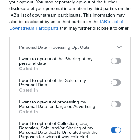
your opt-out. You may separately opt-out of the further
Du finder de Mystiske stiklinger i Gårdbutikken.
disclosure of your personal information by third parties on the
IAB’s list of downstream participants. This information may
also be disclosed by us to third parties on the
IAB’s List of
Downstream Participants
that may further disclose it to other
third parties.
Personal Data Processing Opt Outs
I want to opt-out of the Sharing of my
personal data.
Opted In
I want to opt-out of the Sale of my
Personal Data.
Opted In
Læs mere om mini events i
>FAQ<
I want to opt-out of processing my
Personal Data for Targeted Advertising.
Held og lykke
Opted In
Farmerama teamet.
I want to opt-out of Collection, Use,
Retention, Sale, and/or Sharing of my
10 December 2013
Personal Data that Is Unrelated with the
Purposes for which it was collected.