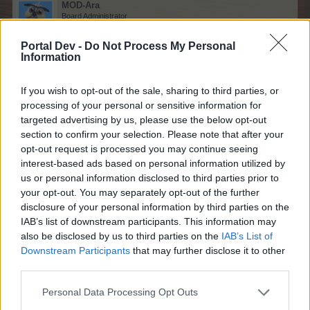
MOD-Ara
Board Administrator
Team Farmerama DA & NO
Portal Dev -
Do Not Process My Personal
Mega EP dag
Information
If you wish to opt-out of the sale, sharing to third parties, or
processing of your personal or sensitive information for
targeted advertising by us, please use the below opt-out
section to confirm your selection. Please note that after your
Lørdag 16/2 kl. 10 - Søndag 17/2 kl. 22
opt-out request is processed you may continue seeing
interest-based ads based on personal information utilized by
Ved køb i banken medfølger bonus:
us or personal information disclosed to third parties prior to
your opt-out. You may separately opt-out of the further
+ 100% EP i 24 timer
disclosure of your personal information by third parties on the
(kan kun opnåes 1 gang i døgnet)
IAB’s list of downstream participants. This information may
also be disclosed by us to third parties on the
IAB’s List of
Læs mere om mini event i
>FAQ<
Downstream Participants
that may further disclose it to other
third parties.
Farmerama teamet.
15 Februar 2019
Personal Data Processing Opt Outs