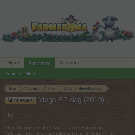
Hjem
Kalender
Forummer
Seneste indlæg
Hjem
Forummer
Arkiv
Arkiv for Hovedkvarteret
Mega EP dag (2019)
Mini event
Hej
Hvis du ønsker at deltage aktivt i Forum og
deltage i diskussioner eller ønsker at starte dine