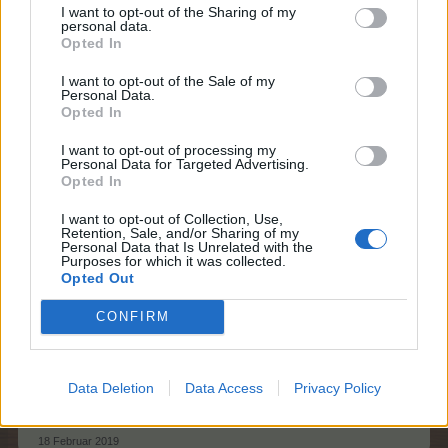
I want to opt-out of the Sharing of my
personal data.
MOD-Ara
Opted In
Board Administrator
Team Farmerama DA & NO
I want to opt-out of the Sale of my
Personal Data.
Mega EP dag
Opted In
I want to opt-out of processing my
Personal Data for Targeted Advertising.
Opted In
I want to opt-out of Collection, Use,
Mandag 18/2 kl. 10 - 22
Retention, Sale, and/or Sharing of my
Personal Data that Is Unrelated with the
Purposes for which it was collected.
Ved køb i banken medfølger bonus:
Opted Out
+ 100% EP i 24 timer
CONFIRM
(kan kun opnåes 1 gang i døgnet)
Læs mere om mini event i
>FAQ<
Data Deletion
Data Access
Privacy Policy
Farmerama teamet.
18 Februar 2019