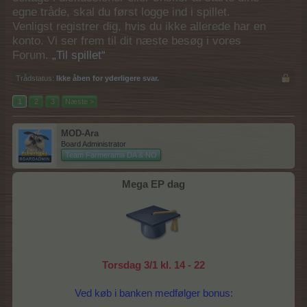
egne tråde, skal du først logge ind i spillet.
Venligst registrer dig, hvis du ikke allerede har en
konto. Vi ser frem til dit næste besøg i vores
Forum.
„Til spillet“
Trådstatus:
Ikke åben for yderligere svar.
1
2
3
Næste >
MOD-Ara
Board Administrator
Team Farmerama DA & NO
Mega EP dag
Torsdag 3/1 kl. 14 - 22
Ved køb i banken medfølger bonus: