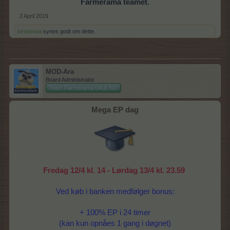
Farmerama teamet.
2 April 2019
kirstenwa
synes godt om dette.
MOD-Ara
Board Administrator
Team Farmerama DA & NO
Mega EP dag
Fredag 12/4 kl. 14 - Lørdag 13/4 kl. 23.59
Ved køb i banken medfølger bonus:
+ 100% EP i 24 timer
(kan kun opnåes 1 gang i døgnet)