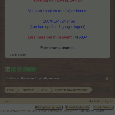
Torsdag den 25/4 kl. 14 - 18
Ved køb i banken medfølger bonus:
+ 100% EP i 24 timer
(kan kun opnåes 1 gang i døgnet)
Læs mere om mini event i
>FAQ<
Farmerama teamet.
24 April 2019
1
2
3
Næste >
Trådstatus:
Ikke åben for yderligere svar.
Hjem
Forummer
Arkiv
Arkiv for Hovedkvarteret
Danish
Kontakt os
Hjælp
Betingelser og regler
Fortrolighedspolitik
Cookie Settings
Forum software by XenForo
Forum software by XenForo™
Add-ons by Brivium
®