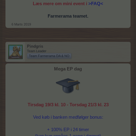
Læs mere om mini event i
>FAQ<
Farmerama teamet.
6 Marts 2019
Pindgris
Team Leader
Team Farmerama DA & NO
Mega EP dag
Tirsdag 19/3 kl. 10 - Torsdag 21/3 kl. 23
Ved køb i banken medfølger bonus:
+ 100% EP i 24 timer
(kan kun opnåes 1 gang i døgnet)