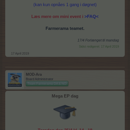
(kan kun opnåes 1 gang i døgnet)
Læs mere om mini event i
>FAQ<
Farmerama teamet.
17/4 Forlænget til mandag
Sidst redigeret:
17 April 2019
17 April 2019
MOD-Ara
Board Administrator
Team Farmerama DA & NO
Mega EP dag