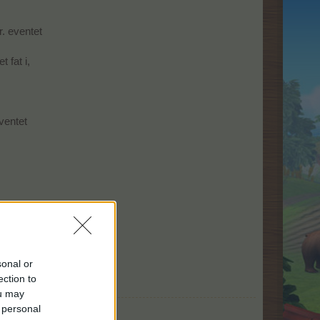
. eventet
 fat i,
ventet
sonal or
ection to
ou may
 personal