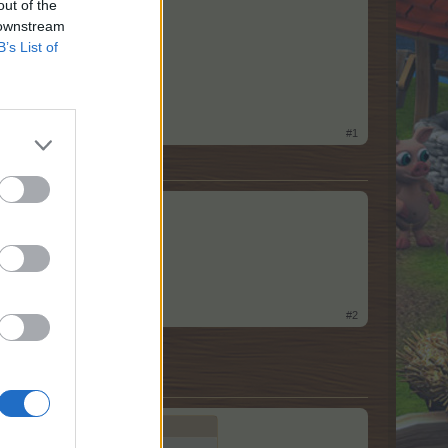
out of the
 downstream
B’s List of
#1
#2