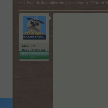
dig, hvis du ikke allerede har en konto. Vi ser fr
MOD-Ara
Board Administrator
Team Farmerama DA
& NO