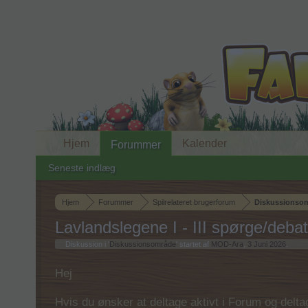
Hjem
Kalender
Forummer
Seneste indlæg
Hjem
Forummer
Spilrelateret brugerforum
Diskussionso
Lavlandslegene I - III spørge/debat
Diskussion i '
Diskussionsområde
' startet af
MOD-Ara
,
3 Juni 2026
.
Hej
Hvis du ønsker at deltage aktivt i Forum og deltage