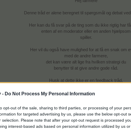
Hej farmere
Denne tråd er alene beregnet til spørgsmål og debat vedr
Her kan du få svar på de ting som du ikke rigtig har fået
enten af en moderator eller en anden hjælpsom
spiller.
Her vil du også have mulighed for at få en snak om e
med de andre farmere,
det kan være alt lige fra hvilken strategi du
benytter til at give andre gode råd.
Husk at dette ikke er en feedback tråd,
så har du et ønske om at afgive feedback,
skal du benytte feedback sektionen.
v -
Do Not Process My Personal Information
God fornøjelse
to opt-out of the sale, sharing to third parties, or processing of your per
formation for targeted advertising by us, please use the below opt-out s
Farmerama Teamet
r selection. Please note that after your opt-out request is processed y
eing interest-based ads based on personal information utilized by us or