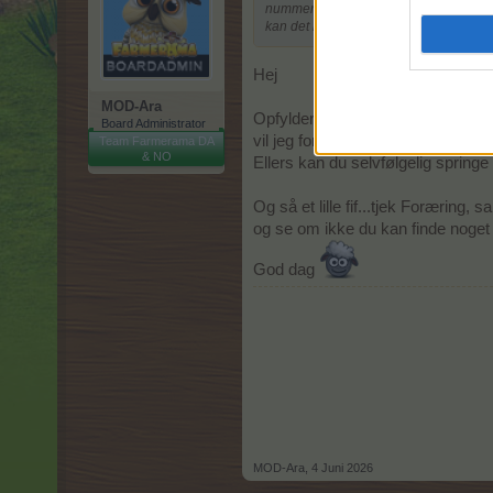
nummer to event jeg ikke kan være med
kan det ikke lade sig gøre at vi kan få
Hej
MOD-Ara
Opfylder du level kravet til event
Board Administrator
vil jeg foreslå at smutte en tur 
Team Farmerama DA
& NO
Ellers kan du selvfølgelig springe 
Og så et lille fif...tjek Foræring,
og se om ikke du kan finde noget 
God dag
MOD-Ara
,
4 Juni 2026