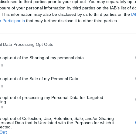
disclosed to third parties prior to your opt-out. You may separately opt-
losure of your personal information by third parties on the IAB’s list of
. This information may also be disclosed by us to third parties on the
IA
Participants
that may further disclose it to other third parties.
Nyttige links:
>Forum regler<
>OA<
l Data Processing Opt Outs
o opt-out of the Sharing of my personal data.
e med til jeg mangler træ akaju og silke
In
an få nogle af de ting, som vi ikke kan få mere, så vi kan være med ?
o opt-out of the Sale of my Personal Data.
In
to opt-out of processing my Personal Data for Targeted
ing.
In
o opt-out of Collection, Use, Retention, Sale, and/or Sharing
ersonal Data that Is Unrelated with the Purposes for which it
lected.
Out