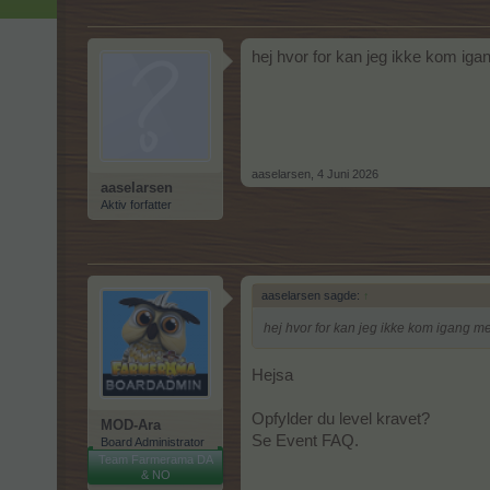
hej hvor for kan jeg ikke kom ig
aaselarsen
,
4 Juni 2026
aaselarsen
Aktiv forfatter
aaselarsen sagde:
↑
hej hvor for kan jeg ikke kom igang m
Hejsa
Opfylder du level kravet?
MOD-Ara
Se Event FAQ.
Board Administrator
Team Farmerama DA
& NO