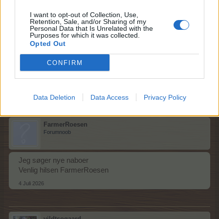
I want to opt-out of Collection, Use,
anettesmor
Retention, Sale, and/or Sharing of my
Personal Data that Is Unrelated with the
Forum-lærling
Purposes for which it was collected.
Opted Out
Jeg vil gerne have 1 ny nabo
CONFIRM
Venlig hilsen
anettesmor
3 Juli 2026
Data Deletion
Data Access
Privacy Policy
FarmerRoesen
Forumnoob
Jeg søger nye naboer
Venlig hilsen FarmerRoesen
4 Juli 2026
vildtsogaard