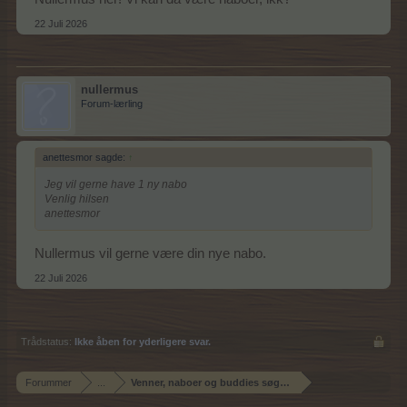
22 Juli 2026
nullermus
Forum-lærling
anettesmor sagde:
↑
Jeg vil gerne have 1 ny nabo
Venlig hilsen
anettesmor
Nullermus vil gerne være din nye nabo.
22 Juli 2026
Trådstatus:
Ikke åben for yderligere svar.
Forummer
...
Venner, naboer og buddies søgning