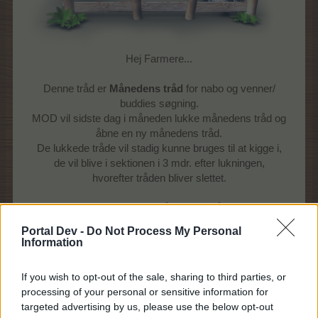
Hej Farmere...
Denne tråd er
Månedens tråd
for nabo og venner/
buddies søgning.
MOD vil sidste dag i måneden lukke månedens tråd og
åbne en ny månedens tråd.
De lukkede tråde vil stadig kunne bruges til at kigge i,
de vil blive i sektionen i 3 mdr. efter lukningen,
hvorefter tråden bliver slettet.
Reglerne for Månedens tråd
Portal Dev -
Do Not Process My Personal
Forum reglerne gælder her som overalt på forum
Information
Tråden må alene bruges til nabo og venner/ buddies
søgning
If you wish to opt-out of the sale, sharing to third parties, or
Alle andre former for indlæg vil blive fjernet uden yderlige
processing of your personal or sensitive information for
kommentarer.
targeted advertising by us, please use the below opt-out