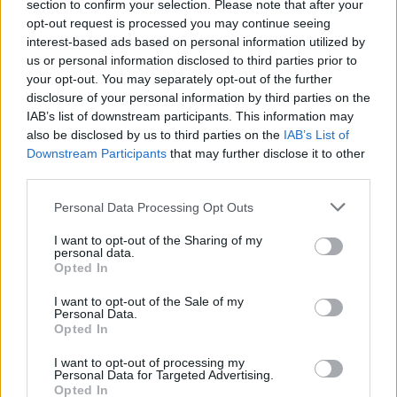
section to confirm your selection. Please note that after your
Hvis du underskriver din nabosøgning med dit
opt-out request is processed you may continue seeing
brugernavn,
interest-based ads based on personal information utilized by
skrevet som det står i bunden af din skærm
us or personal information disclosed to third parties prior to
er det nemmere at finde dig
your opt-out. You may separately opt-out of the further
disclosure of your personal information by third parties on the
Der må
ikke
postes indlæg med nabo og venner/
IAB’s list of downstream participants. This information may
buddies søgning
also be disclosed by us to third parties on the
IAB’s List of
andre steder på forum end i Månedens
Downstream Participants
that may further disclose it to other
nabosøgningstråd.
third parties.
Sådanne post vil blive slettet uden yderlige kommentarer.
Personal Data Processing Opt Outs
Når naboerne er flyttet ind, er det en god ide,
at give en melding her i tråden,
I want to opt-out of the Sharing of my
så andre undgår at søge forgæves.
personal data.
Opted In
Vi ønsker alle held og lykke med søgningen.
I want to opt-out of the Sale of my
Personal Data.
Farmerama Teamet
Opted In
I want to opt-out of processing my
1 Juli 2026
Personal Data for Targeted Advertising.
Opted In