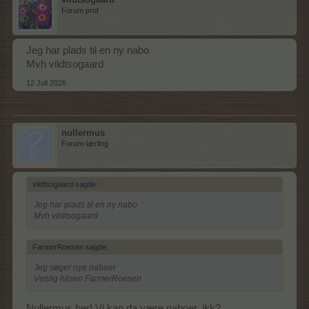
Forum prof
Jeg har plads til en ny nabo
Mvh vildtsogaard
12 Juli 2026
nullermus
Forum-lærling
vildtsogaard sagde:
↑
Jeg har plads til en ny nabo
Mvh vildtsogaard
FarmerRoesen sagde:
↑
Jeg søger nye naboer
Venlig hilsen FarmerRoesen
Nullermus her! Vi kan da være naboer, ikk?