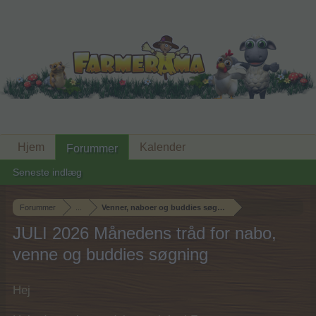
Hjem
Kalender
Forummer
Seneste indlæg
Forummer
...
Venner, naboer og buddies søgning
JULI 2026 Månedens tråd for nabo,
venne og buddies søgning
Hej