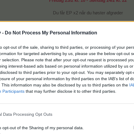
Fredag 23/2 kl. 10 - Søndag 24/2 kl. 22
Du får EP x2 når du høster afgrøder
Læs mere om mini events i
>FAQ<
v -
Do Not Process My Personal Information
God fornøjelse
to opt-out of the sale, sharing to third parties, or processing of your per
Farmerama teamet
formation for targeted advertising by us, please use the below opt-out s
r selection. Please note that after your opt-out request is processed y
eing interest-based ads based on personal information utilized by us or
disclosed to third parties prior to your opt-out. You may separately opt-
losure of your personal information by third parties on the IAB’s list of
. This information may also be disclosed by us to third parties on the
IA
Participants
that may further disclose it to other third parties.
Happy Høstdag
l Data Processing Opt Outs
o opt-out of the Sharing of my personal data.