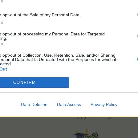
In
o opt-out of the Sale of my Personal Data.
Mandag 4/3 kl. 10 - Tirsdag 5/3 kl. 22
In
Du får EP x2 når du høster afgrøder
to opt-out of processing my Personal Data for Targeted
ing.
In
Læs mere om mini events i
>FAQ<
o opt-out of Collection, Use, Retention, Sale, and/or Sharing
God fornøjelse
ersonal Data that Is Unrelated with the Purposes for which it
lected.
Out
Farmerama teamet
CONFIRM
Data Deletion
Data Access
Privacy Policy
Happy Høstdag