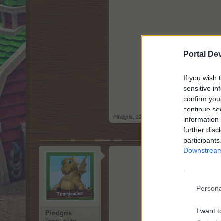
Portal De
If you wish 
sensitive in
confirm you
continue se
Pindgris
,
22 Februar 2024
information 
further disc
participants
Downstream 
Persona
I want t
Pindgris
Team Leader