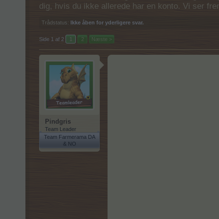
dig, hvis du ikke allerede har en konto. Vi ser fr
Trådstatus:
Ikke åben for yderligere svar.
Side 1 af 2
1
2
Næste >
Pindgris
Team Leader
Team Farmerama DA
& NO