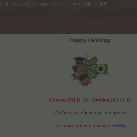
em til dit næste besøg i vores Forum.
„Til spillet“
Happy Høstdag
Onsdag 17/1 kl. 10 - Torsdag 18/1 kl. 11
Du får EP x2 når du høster afgrøder
Læs mere om mini events i
>FAQ<