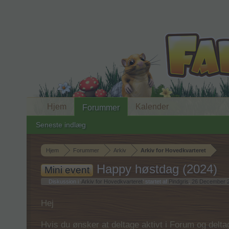
Hjem
Kalender
Forummer
Seneste indlæg
Hjem
Forummer
Arkiv
Arkiv for Hovedkvarteret
Happy høstdag (2024)
Mini event
Diskussion i '
Arkiv for Hovedkvarteret
' startet af
Pindgris
,
26 December 
Hej
Hvis du ønsker at deltage aktivt i Forum og deltage