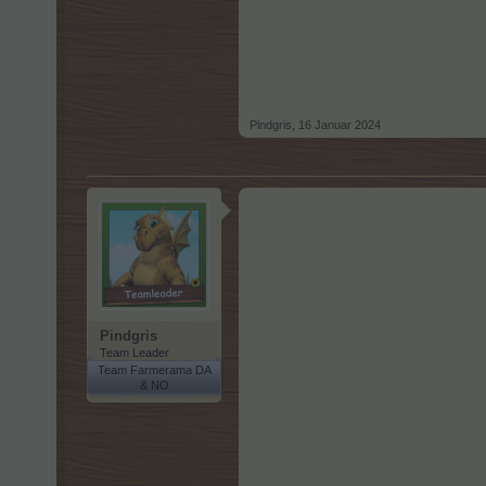
Pindgris
,
16 Januar 2024
Pindgris
Team Leader
Team Farmerama DA
& NO