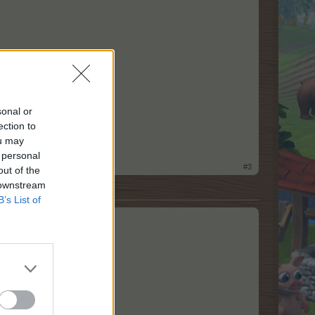
sonal or
ection to
ou may
 personal
#3
out of the
 downstream
B’s List of