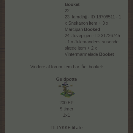
Booket
22. -
23. Iamdjhjj - ID 18708511 - 1
x Snekanon item + 3 x
Marcipan
Booked
24 .Tovepigen - ID 31726745
- 1 x Julemandens susende
slæde item + 2 x
Vintermarmelade
Booket
Vindere af forum item har fået booket:
Guldpotte
200 EP
9 timer
1x1
TILLYKKE til alle