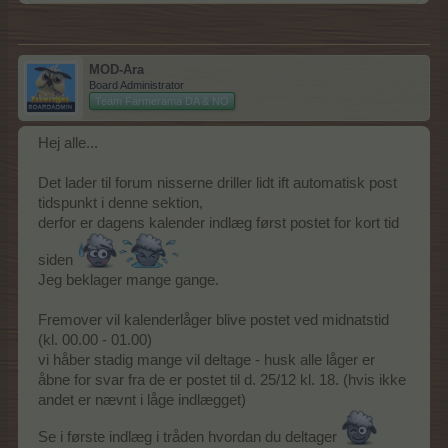
MOD-Ara
Board Administrator
Team Farmerama DA & NO
Hej alle...
Det lader til forum nisserne driller lidt ift automatisk post
tidspunkt i denne sektion,
derfor er dagens kalender indlæg først postet for kort tid
siden
Jeg beklager mange gange.
Fremover vil kalenderlåger blive postet ved midnatstid
(kl. 00.00 - 01.00)
vi håber stadig mange vil deltage - husk alle låger er
åbne for svar fra de er postet til d. 25/12 kl. 18. (hvis ikke
andet er nævnt i låge indlægget)
Se i første indlæg i tråden hvordan du deltager