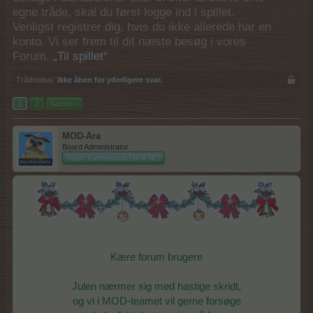
egne tråde, skal du først logge ind i spillet.
Venligst registrer dig, hvis du ikke allerede har en
konto. Vi ser frem til dit næste besøg i vores
Forum.
„Til spillet“
Trådstatus:
Ikke åben for yderligere svar.
1
2
Næste >
MOD-Ara
Board Administrator
Team Farmerama DA & NO
Kære forum brugere
Julen nærmer sig med hastige skridt,
og vi i MOD-teamet vil gerne forsøge