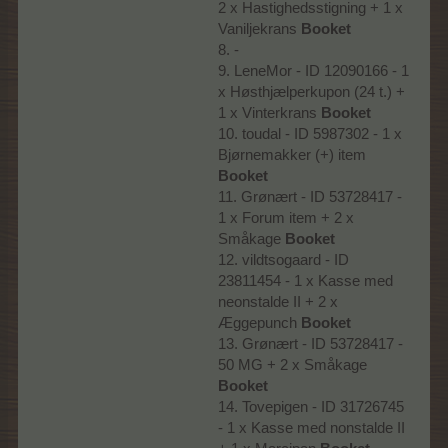
2 x Hastighedsstigning + 1 x
Vaniljekrans
Booket
8. -
9. LeneMor - ID 12090166 - 1
x Høsthjælperkupon (24 t.) +
1 x Vinterkrans
Booket
10. toudal - ID 5987302 - 1 x
Bjørnemakker (+) item
Booket
11. Grønært - ID 53728417 -
1 x Forum item + 2 x
Småkage
Booket
12. vildtsogaard - ID
23811454 - 1 x Kasse med
neonstalde II + 2 x
Æggepunch
Booket
13. Grønært - ID 53728417 -
50 MG + 2 x Småkage
Booket
14. Tovepigen - ID 31726745
- 1 x Kasse med nonstalde II