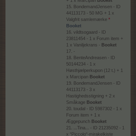
+ 1 x Marcipan
Booket
15. BondemandJensen - ID
44113173 - 50 MG + 1 x
Valgfrit samlemærke
*
Booket
16. vildtsogaard - ID
23811454 - 1 x Forum item +
1 x Vaniljekrans -
Booket
17. -
18. BenteAndreasen - ID
50144234 - 1 x
Høsthjælperkupon (12 t.) + 1
x Marcipan
Booket
19. BondemandJensen - ID
44113173 - 3 x
Hastighedsstigning + 2 x
Småkage
Booket
20. toudal - ID 5987302 - 1 x
Forum item + 1 x
Æggepunch
Booket
21. ...Tina... - ID 21235092 - 1
x “Piccolo“-mirakelkiste