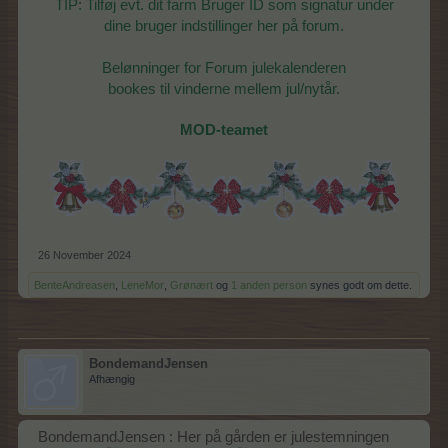
TIP: Tilføj evt. dit farm Bruger ID som signatur under
dine bruger indstillinger her på forum.
Belønninger for Forum julekalenderen
bookes til vinderne mellem jul/nytår.
MOD-teamet
26 November 2024
BenteAndreasen
,
LeneMor
,
Grønært
og
1 anden person
synes godt om dette.
BondemandJensen
Afhængig
BondemandJensen : Her på gården er julestemningen