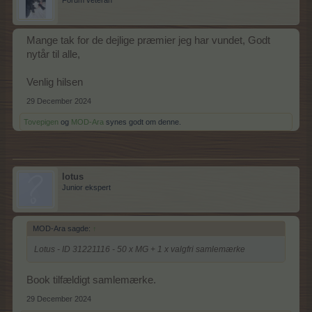
Forum veteran
Mange tak for de dejlige præmier jeg har vundet, Godt
nytår til alle,
Venlig hilsen
29 December 2024
Tovepigen
og
MOD-Ara
synes godt om denne.
lotus
Junior ekspert
MOD-Ara sagde:
↑
Lotus - ID 31221116 - 50 x MG + 1 x valgfri samlemærke
Book tilfældigt samlemærke.
29 December 2024