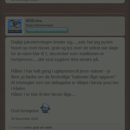
MOD-Ara
Board Administrator
Team Farmerama DA & NO
Dejligt julestemningen breder sig.....selv har jeg pyntet
huset op med nisser, gran og lys over de sidste par dage
for at være klar til 1. december som traditionen er
herhjemme.....det skal sygdom ikke ændre på.
Håber I har haft gang i ugleposten til jeres naboer - jo
flere, jo bedre om de forskellige "kalender låge opgaver"
Al info/regler mm om deltagelse er tilføjet i første post her
i tråden
Håber I er klar til den første låge....
God fornøjelse
30 November 2024
Grønært
synes godt om dette.