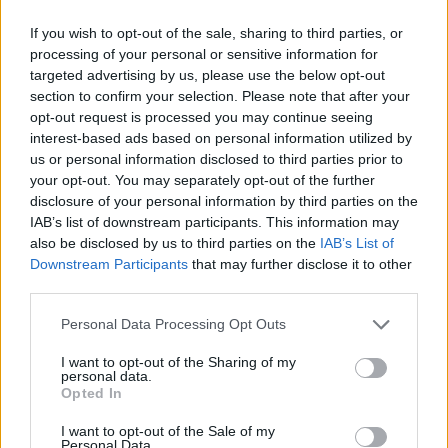
Ara
If you wish to opt-out of the sale, sharing to third parties, or
24 December 2024
processing of your personal or sensitive information for
targeted advertising by us, please use the below opt-out
section to confirm your selection. Please note that after your
MOD-Ara
opt-out request is processed you may continue seeing
Board Administrator
interest-based ads based on personal information utilized by
Team Farmerama DA & NO
us or personal information disclosed to third parties prior to
your opt-out. You may separately opt-out of the further
disclosure of your personal information by third parties on the
IAB’s list of downstream participants. This information may
also be disclosed by us to third parties on the
IAB’s List of
Downstream Participants
that may further disclose it to other
Kære farmere
third parties.
Først og fremmest TAK til jer der ville lege med
Personal Data Processing Opt Outs
I want to opt-out of the Sharing of my
personal data.
Der er nu trukket vindere af alle låger
Opted In
som der har været deltagere til.
(se listen nederst i dette indlæg)
I want to opt-out of the Sale of my
Personal Data.