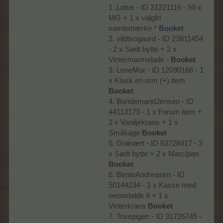
1 .Lotus - ID 31221116 - 50 x
MG + 1 x valgfri
samlemærke
*
Booket
2. vildtsogaard - ID 23811454
- 2 x Sødt bytte + 2 x
Vintermarmelade -
Booket
3. LeneMor - ID 12090166 - 1
x Klask en orm (+) item
Booket
4. BondemandJensen - ID
44113173 - 1 x Forum item +
2 x Vaniljekrans + 1 x
Småkage
Booket
5. Grønært - ID 53728417 - 3
x Sødt bytte + 2 x Marcipan
Booket
6. BenteAndreasen - ID
50144234 - 1 x Kasse med
neonstalde II + 1 x
Vinterkrans
Booket
7. Tovepigen - ID 31726745 -