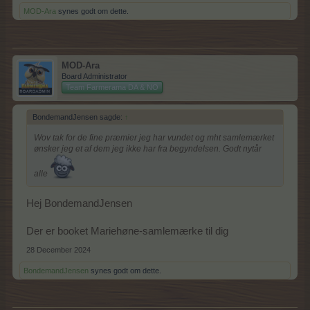
MOD-Ara
synes godt om dette.
MOD-Ara
Board Administrator
Team Farmerama DA & NO
BondemandJensen sagde:
↑
Wov tak for de fine præmier jeg har vundet og mht samlemærket
ønsker jeg et af dem jeg ikke har fra begyndelsen. Godt nytår
alle
Hej BondemandJensen
Der er booket Mariehøne-samlemærke til dig
28 December 2024
BondemandJensen
synes godt om dette.