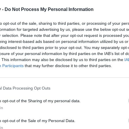
em til dit næste besøg i vores Forum.
„Til spillet“
v -
Do Not Process My Personal Information
to opt-out of the sale, sharing to third parties, or processing of your per
formation for targeted advertising by us, please use the below opt-out s
Hej farmere
r selection. Please note that after your opt-out request is processed y
eing interest-based ads based on personal information utilized by us or
Igen i år har vi en julekalender til jer.
disclosed to third parties prior to your opt-out. You may separately opt-
Kalenderen er aktiv:
losure of your personal information by third parties on the IAB’s list of
. This information may also be disclosed by us to third parties on the
1/12 kl. 00.01 - 27/12 kl. 23.59
IA
Participants
that may further disclose it to other third parties.
Kalenderen findes via nyhedssiden eller eventur
l Data Processing Opt Outs
o opt-out of the Sharing of my personal data.
Der findes 24 gaver som er ens for alle.
In
Skulle man en dag glemme at åbne en låge så fortvivl
den kan stadig åbnes så længe kalenderen er akt
o opt-out of the Sale of my Personal Data.
Skulle man en dag åbne en låge og få en gave som er "udgået"
veksles den straks til EP/DA
In