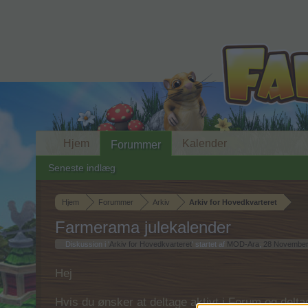
Hjem
Kalender
Forummer
Seneste indlæg
Hjem
Forummer
Arkiv
Arkiv for Hovedkvarteret
Farmerama julekalender
Diskussion i '
Arkiv for Hovedkvarteret
' startet af
MOD-Ara
,
28 November
Hej
Hvis du ønsker at deltage aktivt i Forum og deltage