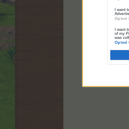
I want 
Advertis
Opted 
I want t
of my P
was col
Opted 