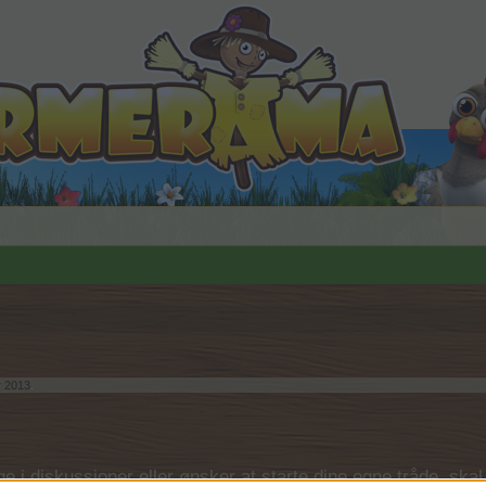
 2013
.
 i diskussioner eller ønsker at starte dine egne tråde, skal du