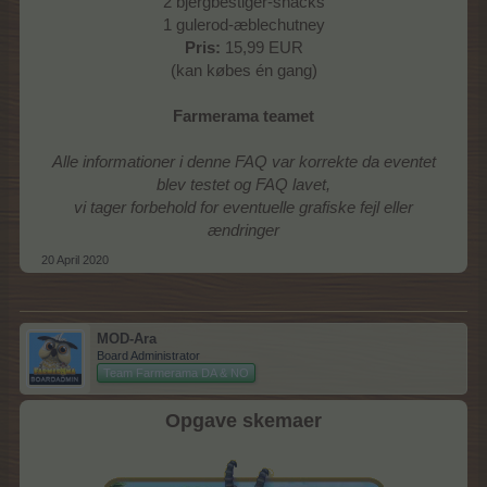
2 bjergbestiger-snacks
1 gulerod-æblechutney
Pris:
15,99 EUR
(kan købes én gang)
Farmerama teamet
Alle informationer i denne FAQ var korrekte da eventet
blev testet og FAQ lavet,
vi tager forbehold for eventuelle grafiske fejl eller
ændringer
20 April 2020
MOD-Ara
Board Administrator
Team Farmerama DA & NO
Opgave skemaer