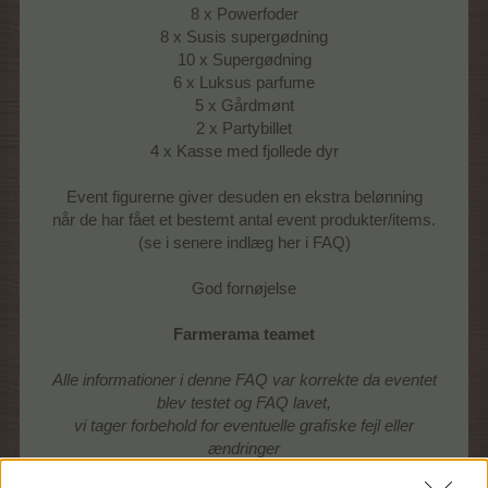
8 x Powerfoder
8 x Susis supergødning
10 x Supergødning
6 x Luksus parfume
5 x Gårdmønt
2 x Partybillet
4 x Kasse med fjollede dyr
Event figurerne giver desuden en ekstra belønning
når de har fået et bestemt antal event produkter/items.
(se i senere indlæg her i FAQ)
God fornøjelse
Farmerama teamet
Alle informationer i denne FAQ var korrekte da eventet
blev testet og FAQ lavet,
vi tager forbehold for eventuelle grafiske fejl eller
ændringer
20 April 2020