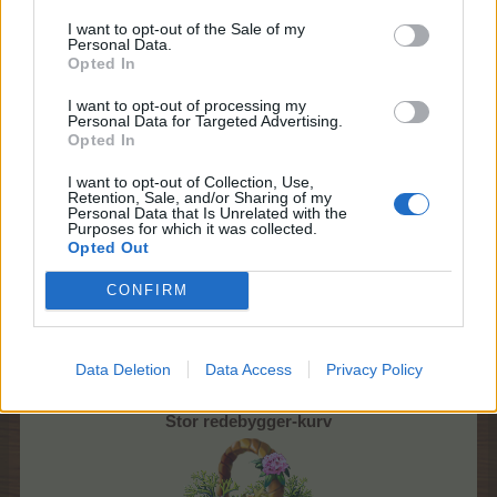
I want to opt-out of the Sale of my
Mellem redebygger-kurv
Personal Data.
Opted In
I want to opt-out of processing my
Personal Data for Targeted Advertising.
Opted In
I want to opt-out of Collection, Use,
Retention, Sale, and/or Sharing of my
Personal Data that Is Unrelated with the
Purposes for which it was collected.
Opted Out
80 rhododendron
50 skæglav
CONFIRM
10 papegøjebregner
10 Susis supergødning
Pris:
4,99 EUR
Data Deletion
Data Access
Privacy Policy
(kan købes flere gange)
Stor redebygger-kurv