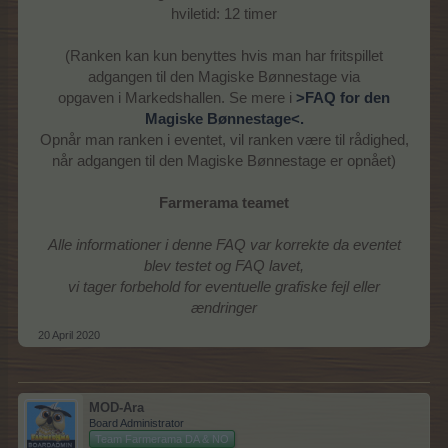
hviletid: 12 timer
(Ranken kan kun benyttes hvis man har fritspillet
adgangen til den Magiske Bønnestage via
opgaven i Markedshallen. Se mere i
>FAQ for den
Magiske Bønnestage<
.
Opnår man ranken i eventet, vil ranken være til rådighed,
når adgangen til den Magiske Bønnestage er opnået)
Farmerama teamet
Alle informationer i denne FAQ var korrekte da eventet
blev testet og FAQ lavet,
vi tager forbehold for eventuelle grafiske fejl eller
ændringer
20 April 2020
MOD-Ara
Board Administrator
Team Farmerama DA & NO