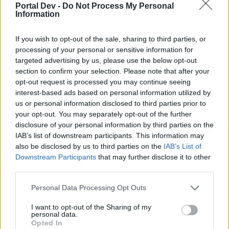
Portal Dev -
Do Not Process My Personal
Information
MOD-Ara
If you wish to opt-out of the sale, sharing to third parties, or
Board Administrator
processing of your personal or sensitive information for
Team Farmerama DA & NO
targeted advertising by us, please use the below opt-out
Event kurve
section to confirm your selection. Please note that after your
opt-out request is processed you may continue seeing
interest-based ads based on personal information utilized by
Lille redebygger-kurv
us or personal information disclosed to third parties prior to
your opt-out. You may separately opt-out of the further
disclosure of your personal information by third parties on the
IAB’s list of downstream participants. This information may
also be disclosed by us to third parties on the
IAB’s List of
Downstream Participants
that may further disclose it to other
third parties.
Personal Data Processing Opt Outs
30 rhododendron
20 skæglav
I want to opt-out of the Sharing of my
personal data.
Pris:
1,99 EUR
Opted In
(kan købes flere gange)