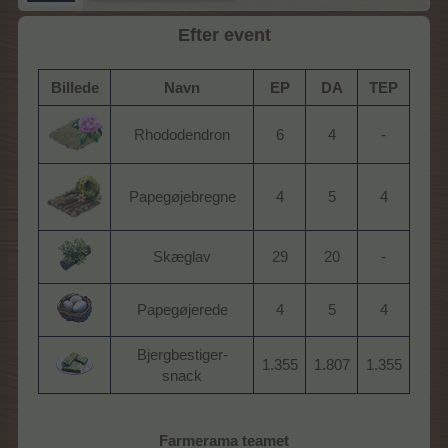
Efter event
Billede
Navn
EP
DA
TEP
Rhododendron
6
4
-
Papegøjebregne
4
5
4
Skæglav
29
20
-
Papegøjerede
4
5
4
Bjergbestiger-
1.355
1.807
1.355
snack
Farmerama teamet