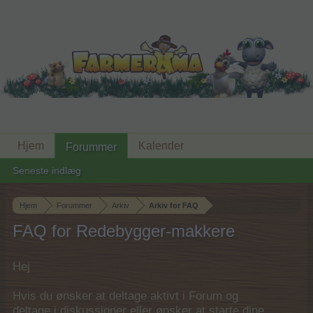
Hjem
Kalender
Forummer
Seneste indlæg
Hjem
Forummer
Arkiv
Arkiv for FAQ
FAQ for Redebygger-makkere
Hej
Hvis du ønsker at deltage aktivt i Forum og
deltage i diskussioner eller ønsker at starte dine