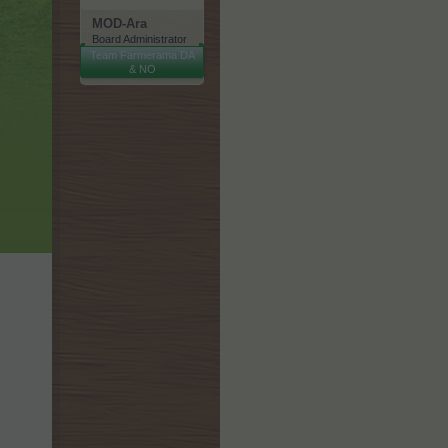
MOD-Ara
Board Administrator
Team Farmerama DA
& NO