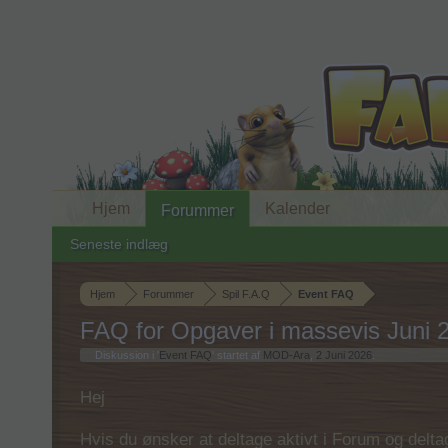
Hjem
Kalender
Forummer
Seneste indlæg
Hjem
Forummer
Spil F.A.Q
Event FAQ
FAQ for Opgaver i massevis Juni 
Diskussion i '
Event FAQ
' startet af
MOD-Ara
,
2 Juni 2026
.
Hej
Hvis du ønsker at deltage aktivt i Forum og deltage