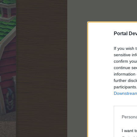
Portal De
If you wish 
sensitive in
confirm you
continue se
information 
further disc
participants
Downstream 
Persona
I want t