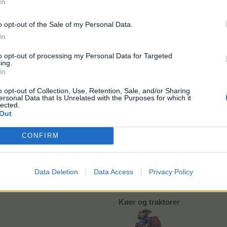
In
Farmerama teamet
o opt-out of the Sale of my Personal Data.
In
Alle informationer i denne FAQ var korrekte da eventet blev tes
vi tager forbehold for eventuelle grafiske fejl eller ænd
to opt-out of processing my Personal Data for Targeted
ing.
In
o opt-out of Collection, Use, Retention, Sale, and/or Sharing
ersonal Data that Is Unrelated with the Purposes for which it
lected.
Nyttige links:
Out
>Forum regler<
>OA<
CONFIRM
Data Deletion
Data Access
Privacy Policy
Markedshallen
Køer og traktorer