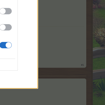
tet og FAQ lavet,
ringer.
#1