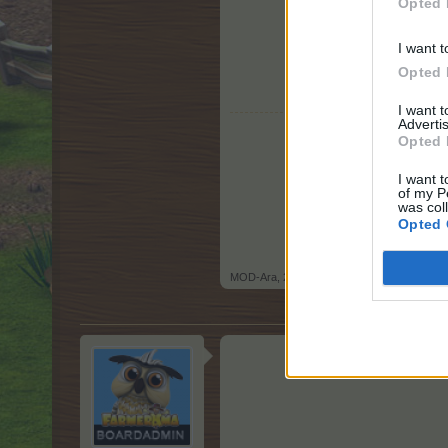
Opted 
I want t
Opted 
I want 
Advertis
Opted 
I want t
of my P
was col
Opted 
MOD-Ara
,
2 Juni 2026