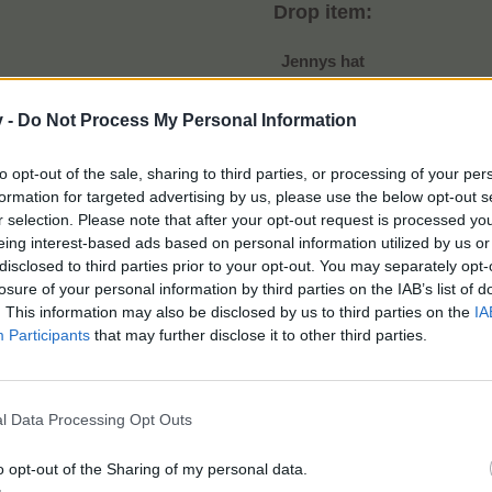
Drop item:
Jennys hat
v -
Do Not Process My Personal Information
to opt-out of the sale, sharing to third parties, or processing of your per
muligt fra: Afgrøder og træer
formation for targeted advertising by us, please use the below opt-out s
område: Plantagen og Regnskoven
r selection. Please note that after your opt-out request is processed y
eing interest-based ads based on personal information utilized by us or
Eventgenstand:
disclosed to third parties prior to your opt-out. You may separately opt-
losure of your personal information by third parties on the IAB’s list of
Traktordæk
. This information may also be disclosed by us to third parties on the
IA
Participants
that may further disclose it to other third parties.
muligt fra: Eventquest
l Data Processing Opt Outs
område: Markedshallen
o opt-out of the Sharing of my personal data.
God fornøjelse