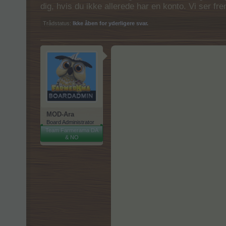
dig, hvis du ikke allerede har en konto. Vi ser fr
Trådstatus:
Ikke åben for yderligere svar.
MOD-Ara
Board Administrator
Team Farmerama DA
& NO