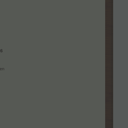
26
den