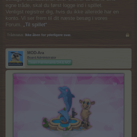
egne tråde, skal du først logge ind i spillet.
Venligst registrer dig, hvis du ikke allerede har en
konto. Vi ser frem til dit næste besøg i vores
Forum.
„Til spillet“
Trådstatus:
Ikke åben for yderligere svar.
MOD-Ara
Board Administrator
Team Farmerama DA & NO