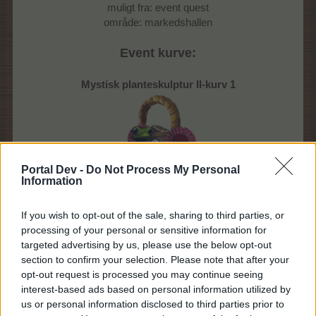
muligt fra: event quest
område: markedshallen
Event kurve:
Mystisk planteskulptur II-kurv 1
Portal Dev -
Do Not Process My Personal
Information
If you wish to opt-out of the sale, sharing to third parties, or
33 krybdyrsemblemer
processing of your personal or sensitive information for
32 luksusparfumer
targeted advertising by us, please use the below opt-out
20 kasser med vidunderlige dyr
section to confirm your selection. Please note that after your
4 sunde godbidder
opt-out request is processed you may continue seeing
Pris:
4,99 EUR
interest-based ads based on personal information utilized by
(kan købes flere gange)
us or personal information disclosed to third parties prior to