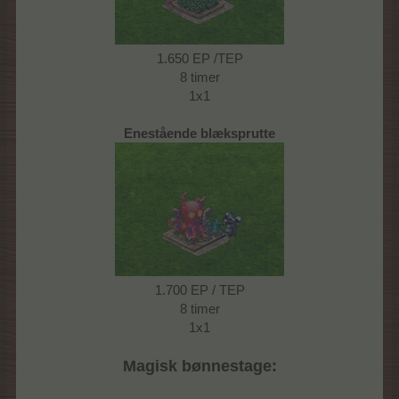
1.650 EP /TEP
8 timer
1x1
Enestående blæksprutte
1.700 EP / TEP
8 timer
1x1
Magisk bønnestage: