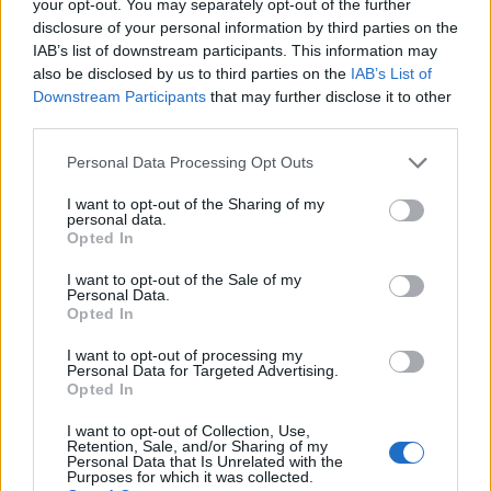
your opt-out. You may separately opt-out of the further
Mystisk planteskulptur II-kurv 2
disclosure of your personal information by third parties on the
IAB’s list of downstream participants. This information may
also be disclosed by us to third parties on the
IAB’s List of
Downstream Participants
that may further disclose it to other
third parties.
Personal Data Processing Opt Outs
I want to opt-out of the Sharing of my
personal data.
60 krybdyrsemblemer
Opted In
100 luksusparfumer
15 giftige anakondaer
I want to opt-out of the Sale of my
Personal Data.
55 powerfoder
Opted In
60 kasser med vidunderlige dyr
+1.000% EP/TEP ved avl i 48 timer. Aktiveres ved køb!
I want to opt-out of processing my
Pris:
11,99 EUR
Personal Data for Targeted Advertising.
Opted In
(kan købes flere gange)
I want to opt-out of Collection, Use,
Markedshallen:
Retention, Sale, and/or Sharing of my
Personal Data that Is Unrelated with the
Purposes for which it was collected.
Mystisk planteskulptur II