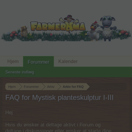
Hjem
Kalender
Forummer
Seneste indlæg
Hjem
Forummer
Arkiv
Arkiv for FAQ
FAQ for Mystisk planteskulptur I-III
Hej
Hvis du ønsker at deltage aktivt i Forum og
deltage i diskussioner eller ønsker at starte dine