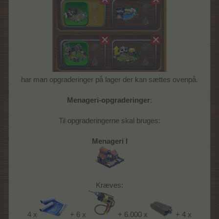
har man opgraderinger på lager der kan sættes ovenpå.
Menageri-opgraderinger
:
Til opgraderingerne skal bruges:
Menageri I
Kræves:
4 x
+ 6 x
+ 6.000 x
+ 4 x