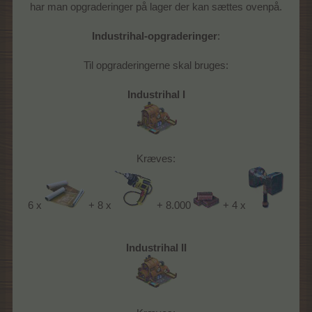
har man opgraderinger på lager der kan sættes ovenpå.
Industrihal-opgraderinger
:
Til opgraderingerne skal bruges:
Industrihal I
Kræves:
6 x
+ 8 x
+ 8.000
+ 4 x
Industrihal II