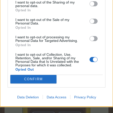
I want to opt-out of the Sharing of my
personal data.
Opted In
Boremaskine er et
meget sjældent
værktøj, der KUN
I want to opt-out of the Sale of my
dropper fra Lagerbygninger.
Personal Data.
De indgår
ikke
i værktøjskasser.
Opted In
Buffs der påvirker drop af værktøj kan med fordel
I want to opt-out of processing my
benyttes
Personal Data for Targeted Advertising.
Opted In
Boremaskiner skal sammen med
I want to opt-out of Collection, Use,
Blåtryk
Retention, Sale, and/or Sharing of my
Personal Data that Is Unrelated with the
Purposes for which it was collected.
Opted Out
bruges til udvidelse af lagerbygningen.
CONFIRM
Blåtryk skaffer man ved at løse en opgave i
markedshallen tilegnet den specifikke lagerbygning.
(oversigt over opgaver længere nede i denne FAQ)
Data Deletion
Data Access
Privacy Policy
Ved klik på