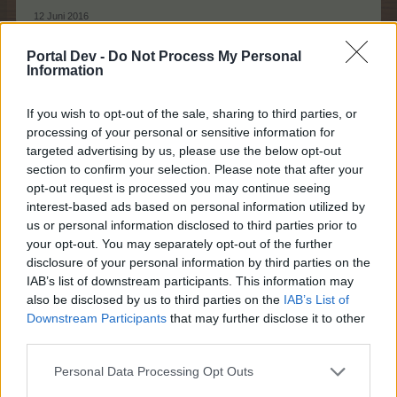
12 Juni 2016
Portal Dev -
Do Not Process My Personal
Information
MOD-Shaman
Guest
If you wish to opt-out of the sale, sharing to third parties, or
processing of your personal or sensitive information for
Hvordan udvider man sine lagerbygninger
targeted advertising by us, please use the below opt-out
?
section to confirm your selection. Please note that after your
opt-out request is processed you may continue seeing
interest-based ads based on personal information utilized by
Fra start har hver lagerbygning 4 eller 6 pladser der kan
us or personal information disclosed to third parties prior to
sættes genstande ind på.
your opt-out. You may separately opt-out of the further
(Menageri og Industrihal har fra start 4, Arboret har 6)
disclosure of your personal information by third parties on the
IAB’s list of downstream participants. This information may
Dette kan udvides til i alt 8 pladser pr. lagerbygning
also be disclosed by us to third parties on the
IAB’s List of
Downstream Participants
that may further disclose it to other
Ved høst af lagerbygninger er der mulighed for drop af
third parties.
Boremaskiner
Personal Data Processing Opt Outs