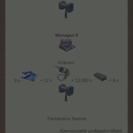
Menageri II
Kræves:
8 x
+ 12 x
+ 12.000 x
+ 8 x
Farmerama Teamet
Kæmpestalde undtagelse tilføjet