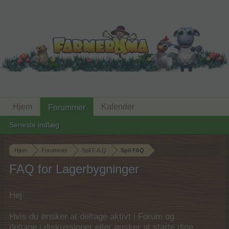
Hjem
Kalender
Forummer
Seneste indlæg
Hjem
Forummer
Spil F.A.Q
Spil FAQ
FAQ for Lagerbygninger
Hej
Hvis du ønsker at deltage aktivt i Forum og
deltage i diskussioner eller ønsker at starte dine