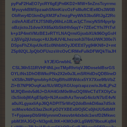
pyPaF2HaEO7ycRY6gEjPn6KD2+MW+5nZnsTcyrrmc
MyuyvkBMSpzaahSNmKizcOzFs8luftClEe8Ds3W0B
ObRwy4D1kmDgXM2Fa7mzgPeyWkS3bu5RlJgZ2Rc
zd/eAAIEdTXJTSNBy06hLn18Lw1jCTmcyNSfl4pyrIp
oBzjictoJ1dvwXX65aXbSktHh5qqY+7ZEeCYfs7FtTvl
k+p1P4mtVMzBE1vRTYLNAQrm/GjsxbXUk96OgGsH
zJj5Vg2jUstugc+IUJb4UV4Lhezsoh3iT6nU/WK300e7i
DSpsFhZXqvUkr81c0NhbltOyJDEEtI7yg94KN8+2+mt
Z5p92QLJpQbOFUxzsVrcOvC/RMeFulkDFWQkTlaJH
kYJE/GrwbhL
CSL36hS11RVHF4NLjxcTMpRhrtqVJ9DoseldBsrGS
OYLtNs1DhOBWkcPNx2X2e0u3LmSRHdDsQDBIneD
vXS8nJWPqnvbhyAOtgBftsilRWdcx5YX7Xxe9fbVbZ
Zl+B7NP9OvqKaz/lUzWDj/AGUop/zapzzw/oJb4LjPs2
MJfQBmtv5d6J+DAH4GtM0e9hsOQIWeCTdTXOlyCu
i3cSiobjMAgE5p0j+NJAxxdhAzTwvaG4iclzN7lzE4vN
a0uXLgyaxliApJ6QADPlT5rWxQ2doBmkDi6aa7dSck
xcMwx4dxS3azZkcKpO2YXBEx0/Oj5Cs0jhUU5dbMf
T+FpjaaepDb5H6/ynnmOxeuvbt4dxbdc1wsfD2Mkwc
pbM3fAJGQ+NI3gnIL0tK+KMOdKLg5W879bcuKq8I4