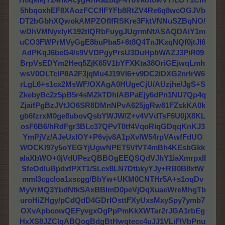
5hbqoxhEF8XAozFCCfIFYFb8RtZV4Re6q8wcOGJVb
DT2bGbhXQwokAMPZOfIfRSKre3FktVNNuSZBqNO/
wDhVMNyxlyK192tIQRbFuygJUgrmNtASAQDAiY1m
uCO3FWPrMVyGgE8buPba5+6t8Q4TnJKxqNQf0jtJI6
AdPKqJ6beG4/s9VVDPgyPrsU3DuHpbWAZJ3PiR09
BrpVsEDYm2Heq5ZjK65V1bYFXKta38OriGEjwqLmh
wsV0OLTcIP8A2F3jqMu4J19VI6+v9DC2iDXG2nrIrW6
rLgL6+s1cx2MsWF/OXAgA0HUgeCjU/AUzjhe/JgS+S
ZkebyBc2z5pB5r4sMZkTDhlABPaEjy6dPn1NU7Qp4q
ZjaifPgBzJVtJO6SR8DMnNPvA625jgRw81FZskKA0k
gb6fzrxM0ge8ubovQsbYWJW/Z+v4VVdTsF6U0jX8KL
osF6B6/hRdFgr3BLc37QPvT8tf4VqoRiqGDqqKnKJ3
YmPjVz/AJeUxIOY+P6vjv8A1pXvIW54rpVAwfFdUO
WOCKl97y5oYEGYjUgwNPET5VfVT4mBh4KEsbGkk
alaXbWO+0jVdUPezQBBOgEEQSQdVJhY1iaXmrpxII
SfeOdluBpdxfPXT1/SLcx8LN7DtbkyYJy+RB0B8xtW
mml3cgcloa1xscgg/BbYw+UKM0CNTHr5A+s1oqDv
MyVrMQ3YbdNtkSAxBBImD0peVjOqXuaeWreMhgTb
uroHiZHgy/pCdQdD4GDrIOsttFXyUxsMxySpy7ymb7
OXvApbcowQEFyvgxOgPpPmKkXWTar2rJGA1rbEg
HxXS8JZCIqABQogBdgBtHwqtecc4uJJ1VLiFlVbPnu