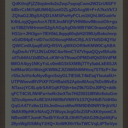
QdKthvjFjZZ6ojdm4v2oZwp7sqcqCwm2W21rU6SFY
klBrrCzMiYq6UM64j1ustOZLg2GAcgW+F+A7kxVkTJ
ZQhaG2JBgSAQD1AMSPwHyFCLm1ltQhLWGudrfv
K4hLoyjQgmAcrA7ERJnxMVjFVHNI6nvfI8cssiOh+gu
szY88Z/V6HrmmS2gAAGgAgD0rWBYWC0rauoQbDc
HS1ir+JHt3go+7lEH5kL8qqq60sjbH2/39lUyBokc/mrp
vGdD84pE+vlD7scSOtlosqHMnCRjLASYIdSD4QYb/
QW/Cm0UjaqIEd/QrRSVLqWXGOR9eKMW0CqABA
AgDwArYFlJJN1sDNC4orNmCT47VhpaQQyvf8Autb
s/tTc64AU1blBDuLcKW+bTNvacOPMDdfQkD5VdFM
6MOA4iyy1NKyYsLv0m6I1StSXMBj77Yy5abLkE6SJA
hdfMar0G/rWdsjjKW8lkZJIZi06I5hMMttcq7ST8zP+3w
rS5xJuVtc4uNyvBgrc5siyGLTlE5iILT4kEiajYIxuta5U+
UTPWiwvdRVPiXF7GHBa/dS2ApbvMAcq7kDc9NvEe
NTaxzjYC6Lq4rSAR1qKFDjh+beZ9k7GDoJ0PQ+ddb
qFCT4Cl/LfW4Fa+heRr2wXTw7HIZ00318RWz8stuGm
3ZfzultpmvAc8E3/AHW/9bfVM9Yk1S7QhHbB7i/dH0o
QqGA47YxIIw11XbJm0nuzoMw/RM9DB0NRY9rjkVfU
0k8A99pHK/rNAsQJYWuyxJcgG5cZiSFnXKttyomCA
NBvo0RTJumK7bcB/YXnX3Lt3hffiTy6AG2fh2pl4XjFu
28ysWglSSIMqY1HQ+XnWKRhY6xTWCVsjLtPTwVyo