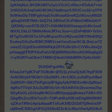
1pKhkjNzL3H15Kt4N7o1y/zVZxACsRbu+6Tofuk7+m/
1rNUUUkJvqOa614K34rj7dq6tsyzXJOUCco1lj+qYP4
0v9hkeDIzT69FpjfchqGXcMvao63rwRZzWizsryNN20
g6xqD4VR7NN+1bQThLSBfnxCKcF4lbvO4BIe2dUY
QfDN5j+uorR7DJDZ7+OllhfIM2hDOaeags2cMc1xu6
WXXLOkLG79NNvWmtJRYvzJcm+vJZnP4BW+TeX/s
6F7g/OuNf1R7vr1Pw8KqrarfOs34QusbZMlYlNeE0IQ/
EcdwyGGv2wfDMCR8BVzaeVwuGnwXC4L3heLw7Z
uwe2ZJZghEkndiN5NRkjkZ8YIUi8v1N+CIVWuJdoQjl
pAbaggEFRIPXSuFoIsV0EjMIRf5bUNnsXGtN5aj6g/jS
t+y2h2KFxafJbm17iMMrQ4eahS9ilbIMRh7je6xAb5C
DUhDtFguHNc
KhvaJxtYg9CFaF7G9bdk+jEfU1LeVw/Q3xK7hpP3O8
AvftOM/ybf79G9rf+23xXMFL+8+C8OLxn/h0PpcH8a4
Zq0f/GP+SN1TfvPglzly9F4g/pAj4zP8DXmWn3jdNaxl
4gRwTTVqVJUu3s2MVl/zVA+BA/hRAfz2kcwmwZhp
SDyKbOLcGt3xqMr9GG/x8RXpqqijqBnkeaTU9U+E5
ZjkgfBcZcs3Dh7uizE+710PukfKaX0EskEhgl0Hl/BW2
sjZKwTR6n14prju6aaaRTxKuKX8DZt/2dl7Q9mUaXP
uljMmfCRM1gAlFGQSS6x4Z3z4LbJIfasVhe4yRG8uX