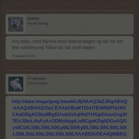
kehlet
Forum hertug
Hej nabo, stort tillykke med fødselsdagen og tak for det
fine solskinsvejr håber du har nydt dagen
31 August 2016
Fr-jensen
Forum kejser
http://data:image/jpeg;base64,/9j/4AAQSkZJRgABAQ
AAAQABAAD/2wCEAAkGBxMTEhUTEhMWFhUXG
CAaGRgXGBodIBgfGhobGiAaHh0YHSgiGhonGxgXI
TEhJSkrLi4uFyAzODMsNygtLisBCgoKDg0OGxAQG
yslICUtLS8tLS0tLS0tLy0tLS0tKy0tLS8tLS0tLS0tLS0t
LS0tLS0tLS0tLS0tLS0tLS0tLf/AABEIAOEA4QMBEQ