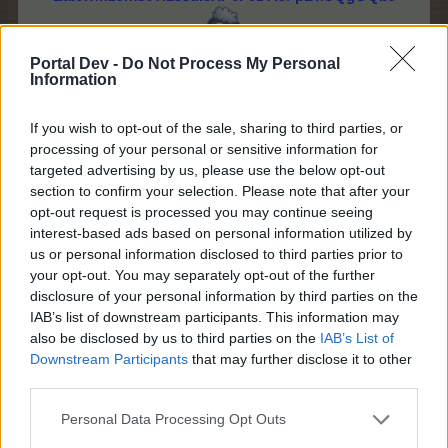
6I6Db4VamjBZoFrKehSXtCEu0IVawM+KcsJ7K0Cinx
Portal Dev -
Do Not Process My Personal
CrH4sT8qR23lc8n9AyHcmnwUjQP1HND7WHa5abEC
Information
4zXg2oBGg8fGPwrCyN0sJqA4l99LrW6RscohLRgsin
KEl7xGiEjbaddv68K37JuXyEfDl48Vk2jk1gOqZLtsMIY
If you wish to opt-out of the sale, sharing to third parties, or
AjwNOi0EWKWAkG4SjjrVzB3+1STbbTU9PcPh5H/A
processing of your personal or sensitive information for
Hrz1Q2Win3jc2n1b7JxCWVcW7dk4er/AHTDhMVZxK
targeted advertising by us, please use the below opt-out
yArRurAEqfQ/Wm8M0NS24seh4JbJFLA6xy+qhFgW
section to confirm your selection. Please note that after your
5VVgSTA6yZrOYhGS0Cysxl+ZKF2TbDIg+1FkcsM3b
opt-out request is processed you may continue seeing
wS0yGdu66DMYUsQIEbCpXU92QL3HiP7RcYZXZQy
interest-based ads based on personal information utilized by
us or personal information disclosed to third parties prior to
hgD
your opt-out. You may separately opt-out of the further
8iP40MibI4YhcBVukLQbG10QtWlUQoCjwAgfhW9rW
disclosure of your personal information by third parties on the
tFmiyzFxJuSsZTO+nhUlxVEwgFyYGo6abR4etZIqYM
IAB’s list of downstream participants. This information may
kc/LPTLRSLyRa6tG3CkLpvBiYJ6xWog2yURbigXA8J
also be disclosed by us to third parties on the
IAB’s List of
fW6zXCxQlusAtPtZfA6xSmihqGyudIfdz48eduqYVUs
Downstream Participants
that may further disclose it to other
DowGDPL+rphpul6D8dD6adwayNwdd/Kr4MN81ogw
third parties.
36qLgF4Z2UkZioIHWFMfLUV
Personal Data Processing Opt Outs
abAqVTwXvFuE3GuG5aynMAGViV1GzAgHpoQR0H