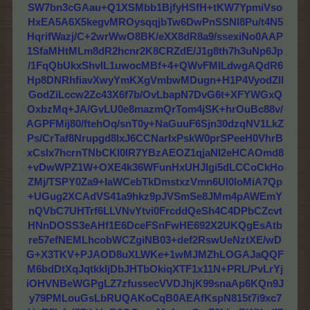
SW7bn3cGAau+Q1XSMbb1BjfyHSfH+tKW7YpmiVso
HxEA5A6X5kegvMROysqqjbTw6DwPnSSNl8Pu/t4N5
HqrifWazj/C+2wrWwO8BK/eXX8dR8a9/ssexiNo0AAP
1SfaMHtMLm8dR2hcnr2K8CRZdE/J1g8th7h3uNp6Jp
/1FqQbUkxShvIL1uwocMBf+4+QWvFMILdwgAQdR6
Hp8DNRhfiavXwyYmKXgVmbwMDugn+H1P4VyodZll
GodZiLccw2Zc43X6f7b/OvLbapN7DvG6t+XFYWGxQ
OxbzMq+JA/GvLU0e8mazmQrTom4jSK+hrOuBc88v/
AGPFMij80/ftehOq/snT0y+NaGuuF6Sjn30dzqNV1LkZ
Ps/CrTaf8Nrupgd8lxJ6CCNarIxPskW0prSPeeH0VhrB
xCslx7hcrnTNbCKI0lR7YBzAEOZ1qjaNI2eHCAOmd8
+vDwWPZ1W+OXE4k36WFunHxUHJlgi5dLCCoCkHo
ZMj/TSPY0Za9+IaWCebTkDmstxzVmn6UI0loMiA7Qp
+UGug2XCAdVS41a9hkz9pJVSmSe8JMm4pAWEmY
nQVbC7UHTrf6LLVNvYtvi0FrcddQeSh4C4DPbCZcvt
HNnDOSS3eAHf1E6DceFSnFwHE692X2UKQgEsAtb
re57efNEMLhcobWCZgiNB03+def2RswUeNztXE/wD
G+X3TKV+PJAOD8uXLWKe+1wMJMZhLOGAJaQQF
M6bdDtXqJqtkkIjDbJHTbOkiqXTF1x11N+PRL/PvLrYj
iOHVNBeWGPgLZ7zfussecVVDJhjK99snaAp6KQn9J
y79PMLouGsLbRUQAKoCqB0AEAfKspN815t7i9xc7