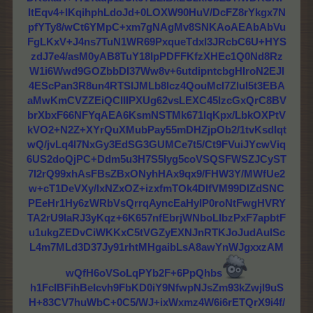
ItEqv4+lKqihphLdoJd+0LOXW90HuV/DcFZ8rYkgx7N
pfYTy8/wCt6YMpC+xm7gNAgMv8SNKAoAEAbAbVu
FgLKxV+J4ns7TuN1WR69PxqueTdxl3JRcbC6U+HYS
zdJ7e4/asM0yAB8TuY18IpPDFFKfzXHEc1Q0Nd8Rz
W1i6Wwd9GOZbbDI37Ww8v+6utdipntcbgHIroN2EJl
4EScPan3R8un4RTSlJMLb8lcz4QouMcI7ZluI5t3EBA
aMwKmCVZZEiQCIIIPXUg62vsLEXC45lzcGxQrC8BV
brXbxF66NFYqAEA6KsmNSTMk671lqKpx/LbkOXPtV
kVO2+N2Z+XYrQuXMubPay55mDHZjpOb2/1tvKsdlqt
wQ/jvLq4l7NxGy3EdSG3GUMCe7t5/Ct9FVuiJYcwViq
6US2doQjPC+Ddm5u3H7S5lyg5coVSQSFWSZJCyST
7I2rQ99xhAsFBsZBxONyhHAx9qx9/FHW3Y/MWfUe2
w+cT1DeVXy/lxNZxOZ+izxfmTOk4DIfVM99DIZdSNC
PEeHr1Hy6zWRbVsQrrqAyncEaHyIP0roNtFwgHVRY
TA2rU9laRJ3yKqz+6K657nfEbrjWNboLIbzPxF7apbtF
u1ukgZEDvCiWKKxC5tVGZyEXNJnRTKJoJudAulSc
L4m7MLd3D37Jy91rhtMHgaibLsA8awYnWJgxxzAM
wQfH6oVSoLqPYb2F+6PpQhbs
h1FcIBFihBeIcvh9FbKD0iY9NfwpNJsZm93kZwjl9uS
H+83CV7huWbC+0C5/WJ+ixWxmz4W6i6rETQrX9i4f/