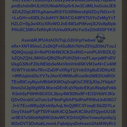
pmBzhdx0HJLHl1U8tabNGp5rfiJw2CdMLhsGuIxJE9
4ZiAZOpIJ8TAgAamuRiSYGSR9mrshjhIZGy7kGx+S
+LxGH+x43DL2sJoHVYJMACGAIIPXTUiYvZeMgYsT
HZLO+0gJw4XtzXReWOJnE4W1ePtMvej3lJVo8pBpb
PHu5C1NKeTeRhyKVUrku0IXvHcYwSxZtls93SFYKS
AsxnbRJPUAtAOUTqLGDiVrpYwbvd
eflx+XNT4S/ezLZv2kQFe41u8bh7kHvZ0Vp2ObUTvuJ
4QNQoysjLS+NxPO4t4WJCK2rvRtG+vmPL6VBZlLQ
hZQhZQhL/MHGrQBtZRcPUHZfj4+nzFLayrjaMFsRV
UkgGSBcFZ0cNEIdx5eMeVImVrIn65KVM1wN+Cv4i9f
fGW7YsIcMo7RrriZaDlFvXRgY1jYnbSXgIIuE2DItyXE
+9fIfUqbinDluYV7eJAvrlOfMMufKcw9n2WEDUdROl
TExiBICxyNyuhfBibKKMOq2rajKlsCREljJOpJYklpk7
0mm2xIJgWgW5LMxrnDEnKxjVNpbrEKpUNqdpFekb
K0xh5yFl0HK6GXOL3bxy4W3I2Nx9F+E/15VkNVJKb
QDvOirxk/Co/7utc1xF9mPgNAPSdPwFR9hdJnK8lG7
J+IrTEcsWBp2jKeklfpAqL9nQj9RC4YmqK3ib2DYLe
OeyTAbePTqPT5VFsktK4CQ3aeK4C5hz0TQpnUU1B
ur0E47xS6lxbNjIHKl2dwWCKDAhQRmYmeoAyn0q1j
W2xOVT3OvhakLnnmLFqbdpysDvhraxn3AkMWyRr1