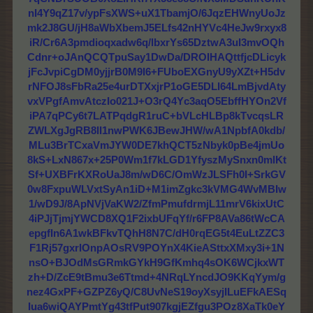
nI4Y9qZ17v/ypFsXWS+uX1TbamjO/6JqzEHWnyUoJz
mk2J8GU/jH8aWbXbemJ5ELfs42nHYVc4HeJw9rxyx8
iR/Cr6A3pmdioqxadw6q/lbxrYs65DztwA3uI3mvOQh
Cdnr+oJAnQCQTpuSay1DwDa/DROIHAQttfjcDLicyk
jFcJvpiCgDM0yjjrB0M9I6+FUboEXGnyU9yXZt+H5dv
rNFOJ8sFbRa25e4urDTXxjrP1oGE5DLl64LmBjvdAty
vxVPgfAmvAtczIo021J+O3rQ4Yc3aqO5EbffHYOn2Vf
iPA7qPCy6t7LATPqdgR1ruC+bVLcHLBp8kTvcqsLR
ZWLXgJgRB8lI1nwPWK6JBewJHW/wA1NpbfA0kdb/
MLu3BrTCxaVmJYW0DE7khQCT5zNbyk0pBe4jmUo
8kS+LxN867x+25P0Wm1f7kLGD1YfyszMySnxn0mlKt
Sf+UXBFrKXRoUaJ8m/wD6C/OmWzJLSFh0I+SrkGV
0w8FxpuWLVxtSyAn1iD+M1imZgkc3kVMG4WvMBIw
1/wD9J/8ApNVjVaKW2/ZfmPmufdrmjL11mrV6kixUtC
4iPJjTjmjYWCD8XQ1F2ixbUFqYf/r6FP8AVa86tWcCA
epgfIn6A1wkBFkvTQhH8N7C/dH0rqEG5t4EuLtZZC3
F1Rj57gxrlOnpAOsRV9POYnX4KieASttxXMxy3i+1N
nsO+BJOdMsGRmkGYkH9GfKmhq4sOK6WCjkxWT
zh+D/ZcE9tBmu3e6Ttmd+4NRqLYncdJO9KKqYym/g
nez4GxPF+GZPZ6yQ/C8UvNeS19oyXsyjILuEFkAESq
Iua6wiQAYPmtYg43tfPut907kgjEZfgu3POz8XaTk0eY