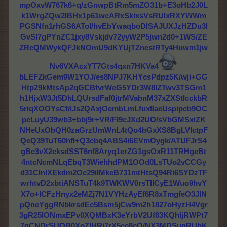
mpOxvW767k6+q/zGnwpBtRm5mZO31b+E3oHb2J0L
k1WrgZQw2IBHx1p61wcARxSkixsVsRUlxRXYWWm
PGSNfn1rhGS6ATol/hvEbYwaqboDlSAJUXJzHZDu3l
GvSl7gPYnZC1jxy8Vskjdv72yyW2P5jwn2d0+1WS/ZE
ZRcQMWykQFJkNOmU9dKYUjTZncstRTy4Huwm1jw
Nv6VXAcxYT7Gts4qxn7HKVa4
bLEFZkGem9W1YOJ/es8NPJ7KHYcsPdpz5K/wji+GG
Htp29kMtsAp2qGCBtvrWeG5YDr3W8lZTwv3TSGm1
h1HjxW3Jt5DhLQUrsdFaf0jtrMVabnM37xZXStIcckbR
5riqXOOYsCt/iJs2QAxjOembLmLfux8aeUspipcb9OC
pcLuyU39wb3+bbj9r+VR/FI9cJXd2UO/sVbGMSxiZK
NHeUxObQH0zaGrzUmWnL4tQo4bGxXS8BgLVlctpF
QeQ39TuT60hfI+Q3cbq4ABS4i6EVmOygk/ATUFJrS4
gBc3vX2cksdSST6nf8Aryq1erZG1gsOxR11TRHgeBt
4ntcNcmNLqEbqT3WiehhdPM1OOd0LsTUo2vCCGy
d31CInlXEkdm2Oc29iIMkeB731mtHtsQ94Ri6SYDzTF
wrhtvD2xbtiANSTuT4k9TWKWV0rsTlICyE1Wuo9hvY
X7o+lCFzHnyx2eMZj7N1VYHzAyEf6R8xTmgfeO3JIN
pQneYggRNbkrsdEc5Bsm5jCw9m2h1827oHyzH4Vgr
3gR25lONmxEPv0XQMBxK3eYrbV2Uf83KQhIjRWPt7
7qCNDrSUOB0XoZIHRi7rX5ce8cO/NX3MDSunRUhK