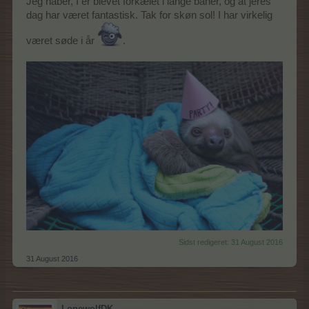
Jeg håber, I er blevet forkælet i lange baner, og at jeres
dag har været fantastisk. Tak for skøn sol! I har virkelig
været søde i år
.
Sidst redigeret:
31 August 2016
31 August 2016
LonewolfDK