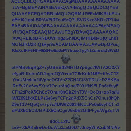
ACEQEDEQH/xAAbAAACAgMBAAAAAAAAAAAAA
AAFBgMEAAIHAf/EAEkQAAIBAgQDBQUDCQYEB
QUAAAECEQADBBIhMQUGQRMiUWFxMlKBkbEUc
qEHI0JigpLB0fAVFiRTouEzQ7LSVGNzo8KDk7PT4v/
EABsBAAIDAQEBAAAAAAAAAAAAAAAFAgMEAQ
YH/8QAPREAAQMCAwUFBgYBAwQDAAAAAQAC
AwQREiExBRNBUWFxgZGh8BQiMrHB0RUjQlLh8T
MGNJIkU2KiQ1Ry/9oADAMBAAIRAxEAPwDpOPuuj
KEXulFP6HhH6SHw8a0xMY5uaxTyyNfZunrost8WcD
ofPMB9EqRgZ+7yUBVSft8/4RTDYpSgd7IWTA2O3XY
efypRtKuhoADJcgm2QW+nxTC9rKdb1k9F+K/wC1Z
YtuUMmklu24VpheOClVbZ2CH4Ct8VTDL/jeD2EKBa
RqFv2Ce6vyFXriz7Onur8hQhe/Z091fkKELPs6e6vyF
CFn2dPdX5ChCz7Onur8hQhZ9nT3V+QoQs+zp7q/IU
IWfZ091fkKELPs6e6vyFCFn2dPdX5ChCz7Onur8hQh
Z9nT3V+QoQs+zp7q/IUIWfZ091fkKELPs6e6vyFCFn2
dPdX5ChC87BPdX5ChCgxV6xbE3GtIPFyq/WgZqTW
udoEExfO
Le9+03/AKal/wDoBqWB3JaG0U7v0nvyWnCubMNiVv