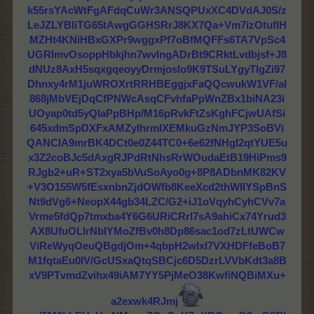
k55rsYAcWtFgAFdqCuWr3ANSQPUxXC4DVdAJ0S/z
LeJZLYBIiTG65tAwgGGHSRrJ8KX7Qa+Vm7izOtufIH
MZHt4KNiHBxGXPr9wggxPf7oBfMQFFs6TA7VpSc4
UGRImvOsoppHbkjhn7wvlngADrBt9CRktLvdbjsf+J8
dNUz8AxH5sqxgqeoyyDrmjoslo9K9TSuLYgyTIgZi97
Dhnxy4rM1juWROXrtRRHBEggjxFaQQcwukW1VF/aI
868jMbVEjDqCfPNWcAsqCFvhfaPpWnZBx1biNA23i
UOyap0td5yQIaPpBHp/M16pRvkFtZsKghFCjwUAfSi
645xdmSpDXFxAMZylhrmIXEMkuGzNmJYP3SoBVi
QANCIA9mrBK4DCt0e0Z44TC0+6e62fNHgI2qtYUE5u
x3Z2coBJc5dAxgRJPdRtNhsRrWOudaEtB19HiPms9
RJgb2+uR+ST2xya5bVuSoAyo0g+8P8ADbnMK82KV
+V3O155W5fEsxnbnZjdOWfb8KeeXcd2thWIIYSpBnS
Nt9dVg6+NeopX44gb34LZC/G2+iJ1oVqyhCyhCVv7a
Vrme5fdQp7tmxba4Y6G6URiCRrl7sA9ahiCx74Yrud3
AX8UfuOLlrNbIYMoZfBv0h8Dp86sac1od7zLtUWCw
ViReWyqOeuQBgdjOm+4qbpH2wlxI7VXHDFfeBoB7
M1fqtaEu0IV/GcUSxaQtqSBCjc6D5DzrLVVbKdt3a8B
xV9PTvmdZvihx49iAM7YY5PjMeO38KwfiNQBiMXu+
a2exwk4RJmj