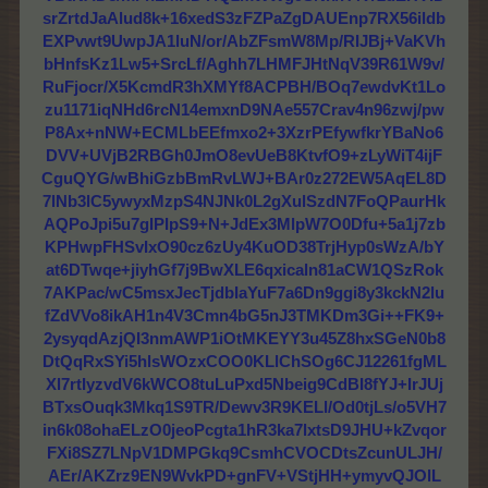
srZrtdJaAlud8k+16xedS3zFZPaZgDAUEnp7RX56ildb
EXPvwt9UwpJA1luN/or/AbZFsmW8Mp/RIJBj+VaKVh
bHnfsKz1Lw5+SrcLf/Aghh7LHMFJHtNqV39R61W9v/
RuFjocr/X5KcmdR3hXMYf8ACPBH/BOq7ewdvKt1Lo
zu1171iqNHd6rcN14emxnD9NAe557Crav4n96zwj/pw
P8Ax+nNW+ECMLbEEfmxo2+3XzrPEfywfkrYBaNo6
DVV+UVjB2RBGh0JmO8evUeB8KtvfO9+zLyWiT4ijF
CguQYG/wBhiGzbBmRvLWJ+BAr0z272EW5AqEL8D
7lNb3lC5ywyxMzpS4NJNk0L2gXulSzdN7FoQPaurHk
AQPoJpi5u7gIPIpS9+N+JdEx3MlpW7O0Dfu+5a1j7zb
KPHwpFHSvIxO90cz6zUy4KuOD38TrjHyp0sWzA/bY
at6DTwqe+jiyhGf7j9BwXLE6qxicaln81aCW1QSzRok
7AKPac/wC5msxJecTjdbIaYuF7a6Dn9ggi8y3kckN2lu
fZdVVo8ikAH1n4V3Cmn4bG5nJ3TMKDm3Gi++FK9+
2ysyqdAzjQI3nmAWP1iOtMKEYY3u45Z8hxSGeN0b8
DtQqRxSYi5hlsWOzxCOO0KLlChSOg6CJ12261fgML
Xl7rtIyzvdV6kWCO8tuLuPxd5Nbeig9CdBI8fYJ+IrJUj
BTxsOuqk3Mkq1S9TR/Dewv3R9KELl/Od0tjLs/o5VH7
in6k08ohaELzO0jeoPcgta1hR3ka7lxtsD9JHU+kZvqor
FXi8SZ7LNpV1DMPGkq9CsmhCVOCDtsZcunULJH/
AEr/AKZrz9EN9WvkPD+gnFV+VStjHH+ymyvQJOlL