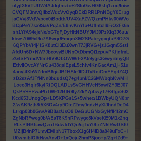
oIyjfX5VTUUW4AJdqtmzto+2SluGwHG6kbj1zoq/In/w
CVQFM3mvQilbzWqcVvOyqDEkDRR1PnNBgY0Erpg
jaCVvj8VdVypcx0iBodth/UV4XaFZWQzmPHlw00WVo
BCpPeY7sx9SaVPqZn/E8nvKnYIb+UflntcIl9F/O2Fk6a
sh1YfA94ejeNe/oG7qFjDyHitNBUYJMJ0PzXIq3J6uu/
kbwsYW9cI9u7A8wqr/FmqmXM2SPabrygcgtuP8O7G
6QPYbVf4j4fSK8btCl3EuXwnT7JjRVG+jz1Gqm5Stzi
AfdUn6D+NW7JbeovyBUNpOtDbmQi1epuvPKfjqfmL
ZGfSPYmdV8mHlV9ObOWWrF2A59ygs3GwyBmyQ8
EtfvlIOvcAYNrGu438qsIEpsL5chfv4KnGacAm1j+51u
4aoyl4XbWZdmB6g/iJB1HSle0IDJTyRniCmEEgdZ4Q
zD2szAf1FfNNn0bqudsQ7+g4pnI/C26MWbqbKwMH
Loeo3HqIr6kyIRtDQLADLsSvGHHVcH5xwfZY3EJ07
QsPR++PwaPhTWF12BfR9ly72kY7pbwyT7+SfgeS02
Kcd653UnogOp+LD5KPGs1S+5whec/1BWbyUQN0br
2/wAK9zjh8t5X6Ov4rp9CteZ2my0gdzHyXlJhndDeD4
Ltrqp03b0G/wA9B8azUsO9lDeGpUGNxGyNflI4f2mC
ZgNbRFweg0b/AEsT8K9hRPwygc8kVseKE9M1x2nq
RLsPIHBhawQzrrfBdwfdYQo/cjTxY0hrZN5IRwGSf0
MZijB4nP7LmvEMIbN17TboxX1g6H4iD8a849uFxC+l
U0wmibIOI/tH/wAnvD+1xQcju2hmP3joo+p/Zq+lZd9+