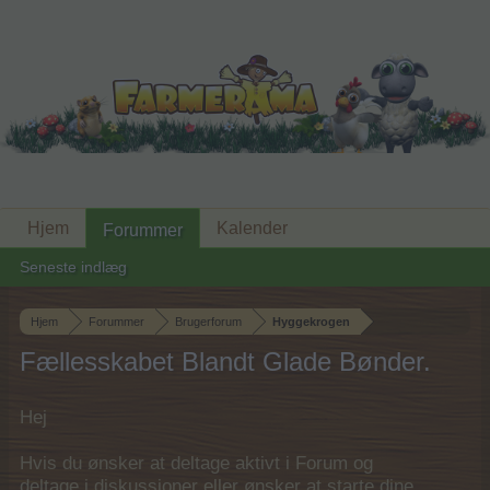
Hjem
Kalender
Forummer
Seneste indlæg
Hjem
Forummer
Brugerforum
Hyggekrogen
Fællesskabet Blandt Glade Bønder.
Hej
Hvis du ønsker at deltage aktivt i Forum og
deltage i diskussioner eller ønsker at starte dine