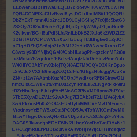
scl5M6bbEHcHwNMqeoZOzGxYZoXROwuQ3mG8Rl
EEbwehBBBHrtWaulLQLD7cloo4w4n0Vvy7fLBwTM
ZQB4CCNPlXaCUvBvwt8lysjDCLdfmtMSitfftQCQBk
DbZYEkT+tmn4Uo2nc1BD9LCylGSIhg77c0j8c5b/tG3
2S3Oy7O92oJt9ohEZQjLIBjoDpBIjWtWyJ2hjmHnr65
K2viIwm/BG+I8uPdt3LfaRntLbDkB2JXJq6kZWDZIZZ
1DGtTABVOl4EWVLnXpxHxBuqHL3Bhgkw2EZjdCF
pZ1gHOZhQSe6pjc71g2tM172sHir6WNwhe6+ab+GA
C8wtxly98DYNIjbQGM0/CpbHLsbgPh+qzzkmMF2t8u
xXMckd75/zqnbVE/EKiLv8AuqIzfJVDeEbivPmeZ/uh
W4OiIYO3Ak7mvXbIojTQ3f8AE7M9OQVD3XKnBpuo
L2hC0uXVX2iB6mugXXQCdFlu4GEgzNcIsggjVCuKc
ZNt+zt2w7AAtmbKqzMCQpJYwdI+orRFBjGImwQ1j
nmzUl86c3WkRbt6xmUXBZynIRnILk52EKgVd4kk9IrJ
tDZrHhuJzgeFjbLqFAsBNnAG3PNVMTftpmc2bPYiyt
6TbE5XywDLZV1cS2wAJqg7EiEAk3sl721H2Ve6jvbA
3wRPk7msPh0u2rOl4sEU5UytbMMCVEMvUMFncEa
VrodnxsYcBPW5xeCta3PC0D5Jw4TxftWKOmRwM0
BswYTEgwDodwQNx41bNDgzBuFJzS02cq3FcY4cq
DAG0SJlevodqnFGHC60xRtLbqcY/wDw7vqCiHvNrJ
C7+J1qmRuErPUDBcpNVkAIWbHjYe7ijcuHYlrdsqMz
EalcwMzJms6Ti1ssul3XPcF0DAJFpBkCQgGQbJ