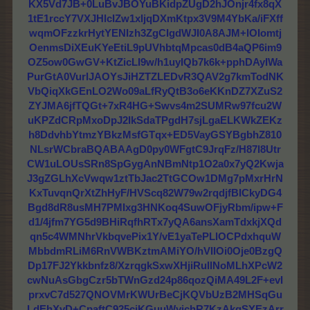
KX5Vd7JB+0LuBvJBOYuBKidpZUgD2hJOnjr4fx8qX
1tE1rccY7VXJHlcIZw1xljqDXmKtpx3V9M4YbKa/iFXff
wqmOFzzkrHytYENIzh3ZgCIgdWJI0A8AJM+lOIomtj
OenmsDiXEuKYeEtiL9pUVhbtqMpcas0dB4aQP6im9
OZ5ow0GwGV+KtZicLI9w/h1uyIQb7k6k+pphDAyIWa
PurGtA0VurlJAOYsJiHZTZLEDvR3QAV2g7kmTodNK
VbQiqXkGEnLO2Wo09aLfRyQtB3o6eKKnDZ7XZuS2
ZYJMA6jfTQGt+7xR4HG+Swvs4m2SUMRw97fcu2W
uKPZdCRpMxoDpJ2IkSdaTPgdH7sjLgaELKWkZEKz
h8DdvhbYtmzYBkzMsfGTqx+ED5VayGSYBgbhZ810
NLsrWCbraBQABAAgD0py0WFgtC9JrqFz/H87l8Utr
CW1uLOUsSRn8SpGygAnNBmNtp1O2a0x7yQ2Kwja
J3gZGLhXcVwqw1ztTbJac2TtGCOw1DMg7pMxrHrN
KxTuvqnQrXtZhHyF/HVScq82W79w2rqdjfBICkyDG4
Bgd8dR8usMH7PMIxg3HNKoq4SuwOFjyRbm/ipw+F
d1/4jfm7YG5d9BHiRqfhRTx7yQA6ansXamTdxkjXQd
qn5c4WMNhrVkbqvePix1Y/vE1yaTePLlOCPdxhquW
MbbdmRLiM6RnVWBKztmAMiYO/hVIIOi0Oje0BzgQ
Dp17FJ2Ykkbnfz8/XzrqgkSxwXHjiRullNoMLhXPcW2
cwNuAsGbgCzr5bTWnGzd24p86qozQiMA49L2F+evI
prxvC7d527QNOVMrKWUrBeCjKQVbUzB2MHSqGu
LdEhXvD+CpaftC925cjKGuuWyjchR7KzAkgSYEzArr