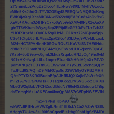
UpR5h4sl57thUuB8OQxcqMrAwpCmZ0LLuBWXadI7
2YSnmsL52PdgBzCKco4HLbNw7vt90bfMyflVGzocE
eM6n5K+JthdGsTYV0ZGEqylSPEEQfwNMQSDcKwg
EWK4jwXgLXcaMK36Nwi5922e8fjEA/rCn8s4bDvBxG
XaV5+KAum3Z4HPsC7ko0gV59ehXM/yl8PyX1vAaXV
g/eTT8VK/uml9Wyzg5ep2FPijdEeGY7D/PzTL+Tzh3Z
YUOR3rpz/ALOy/CNf2q0UzMLO1Ktrz72oIGjcvv5pjx
CSv41CtgE0JHLMccx2pa02Ko4S3LDyg9PCvMbLpxL
M24+HCT8PAHlnr/K0SGwROvZLKuV848N7HEtlHdu
d9fidR+9OnmK9HQT44c9QvFbVpd1UG2jsx9V0jhGE
7Kzbt+6oB9ep+c0gmk3khdzXrqaLdRNZyCg49hc9vM
N01+HX+fwqUL8Lu1bqd+F1uar8t2tHfxIA0jbX+P4VO
pdmArKp2YCBYfnG6/EWwhsCPYy51kESxcnqpQjTf
TxJFLd6S/AQmD9lMbRCpx9dD2W7b9yOYPBZMRH
QAsPTYfX8KR0lBudoEfpAJHfl5JQXXajlelVaW+feXft
mFZFA7VO/aP6wHs+jDT1g9Kkx2ErVSVG5kxcOKIXs
MLeGW2qBxbVFCHZsuUBddNY66eNSZ8etuqw1Ti5p
da/TnmqHAzluAKFGac6ixcQpAMS7nWDpHWZEVfN
m25+YPksFKbPsO
wkW7z6PBHreHVWZgILRm84EfSsLY2tcXAZnVNS8k
AHggVTUUew3sL90fShCqccIFls1tbg00bbUgSYBMDf