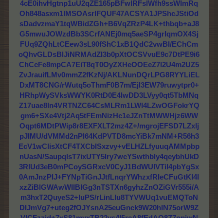
4cE0ihvHgtnp1uU2qZE165pBFwlRFslWfh9ssWImRq
Oh848asxm1lMSOAsrIFQUF47ACSYA1JPShcJStiOd
sDadvzmaY1tqWBidZGh+B6VqZRzP4LK+thbqb+aJ8
G5mwuJOWzdBb3SCrfANEj0mq5aeSP4grIqmOX4Sj
FUq9ZQhLtCEew3sL90fShC1xB1QdC2vwBI/EChCm
oQhvGLDsBlJiNRMAdZI3b0pXtOCSVvuE9c7DtPE9i6
ChCcFe8mpCA7EiT8qT0OyZXHeOOEeZ7l2U4m2UZ5
ZvJrauifLMv0mmZ2fKzNj/AKLNunDQrLPG8RYYLiEL
DxMT8CNG/rWutq5oThmF0B7m/Ejl3EW79ruwytpr0+
HRhpWySVksWWYK0RtD0E4lwDD3LVyy0qt5TbMNq
Z17uae8In4VRTNZC64CsMLRm1LWI4LZwOGFokrYQ
gm6+SXe4Vtj2Aq5tFEmNizHc1eJZnTtMWWHjz6WW
Oqpt6MDtPWip8r8EXFXLT2mz4Z+/mgrojEFSD7LZxlj
pJIMU/dVMMd2nPl64KdPVTD8mcYiBk7mNM+R56h3
EcV1wClisXtCF4TXCbISxzvy+vELHZLfyuuqAMMpbp
nUasN/SaupqlsT7ixUTY5Iry7wcYSwthbly4qeybhUkD
3RlUd3eB0mPCoySGRxcV0CyJ1BdWUIVTil4pbYgSx
0AmJnzPlJ+FYNpTiGnJJtfLnqrYWhzxfRIeCFuGtKl4I
xzZiBlGWAwWIIBIGg3nTSTXn6gyhzZnOZiGVr555i/A
m3hxT2QuyeS2+luPS/rLinLlu8TYVWUq1vuEMQToN
DIJmVg7+uteg2fOJYsnA25euGnck9W20hIN75orW9Z
VlCFzzid+7xS81myxTB22ys4/5reA8fEdAO8Z7opiwN