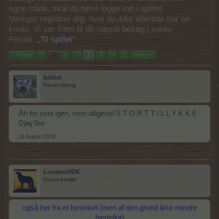
egne tråde, skal du først logge ind i spillet.
Venligst registrer dig, hvis du ikke allerede har en
konto. Vi ser frem til dit næste besøg i vores
Forum.
„Til spillet“
< Forrige
1
←
6
7
8
9
10
11
Næste >
kehlet
Forum hertug
Åh for sent igen, men alligevel S T O R T T I L L Y K K E
DjayTee
15 August 2016
LonewolfDK
Forum kender
også her fra et forsinket (men af den grund ikke mindre
hjerteligt)