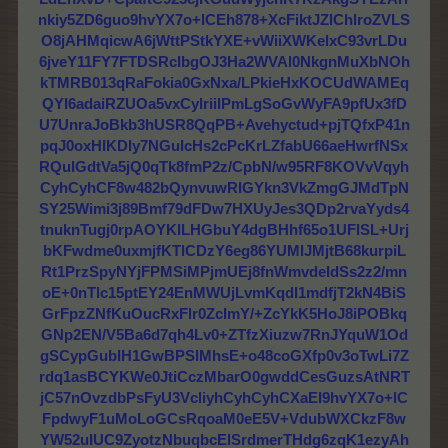
nkiy5ZD6guo9hvYX7o+lCEh878+XcFiktJZlChlroZVLS
O8jAHMqicwA6jWttPStkYXE+vWiiXWKelxC93vrLDu
6jveY11FY7FTDSRcIbgOJ3Ha2WVAl0NkgnMuXbNOh
kTMRB013qRaFokia0GxNxa/LPkieHxKOCUdWAMEq
QYI6adaiRZUOa5vxCylriilPmLgSoGvWyFA9pfUx3fD
U7UnraJoBkb3hUSR8QqPB+Avehyctud+pjTQfxP41n
pqJ0oxHIKDIy7NGuIcHs2cPcKrLZfabU66aeHwrfNSx
RQuIGdtVa5jQ0qTk8fmP2z/CpbN/w95RF8KOVvVqyh
CyhCyhCF8w482bQynvuwRIGYkn3VkZmgGJMdTpN
SY25Wimi3j89Bmf79dFDw7HXUyJes3QDp2rvaYyds4
tnuknTugj0rpAOYKlLHGbuY4dgBHhf65o1UFlSL+Urj
bKFwdme0uxmjfKTlCDzY6eg86YUMIJMjtB68kurpiL
Rt1PrzSpyNYjFPMSiMPjmUEj8fnWmvdeIdSs2z2/mn
oE+0nTlc15ptEY24EnMWUjLvmKqdI1mdfjT2kN4BiS
GrFpzZNfKuOucRxFlr0ZcImY/+ZcYkK5HoJ8iPOBkq
GNp2EN/V5Ba6d7qh4Lv0+ZTfzXiuzw7RnJYquW1Od
gSCypGubIH1GwBPSlMhsE+o48coGXfp0v3oTwLi7Z
rdq1asBCYKWe0JtiCczMbarO0gwddCesGuzsAtNRT
jC57nOvzdbPsFyU3VcliyhCyhCyhCXaEI9hvYX7o+lC
FpdwyF1uMoLoGCsRqoaM0eE5V+VdubWXCkzF8w
YW52uIUC9ZyotzNbuqbcElSrdmerTHdg6zqK1ezyAh