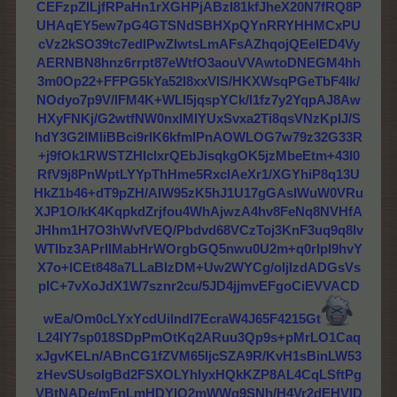
CEFzpZILjfRPaHn1rXGHPjABzI81kfJheX20N7fRQ8P
UHAqEY5ew7pG4GTSNdSBHXpQYnRRYHHMCxPU
cVz2kSO39tc7edlPwZIwtsLmAFsAZhqojQEeIED4Vy
AERNBN8hnz6rrpt87eWtfO3aouVVAwtoDNEGM4hh
3m0Op22+FFPG5kYa52I8xxVlS/HKXWsqPGeTbF4lk/
NOdyo7p9V/lFM4K+WLI5jqspYCk/l1fz7y2YqpAJ8Aw
HXyFNKj/G2wtfNW0nxlMlYUxSvxa2Ti8qsVNzKpIJ/S
hdY3G2lMIiBBci9rlK6kfmlPnAOWLOG7w79z32G33R
+j9fOk1RWSTZHIclxrQEbJisqkgOK5jzMbeEtm+43I0
RfV9j8PnWptLYYpThHme5RxclAeXr1/XGYhiP8q13U
HkZ1b46+dT9pZH/AIW95zK5hJ1U17gGAsIWuW0VRu
XJP1O/kK4KqpkdZrjfou4WhAjwzA4hv8FeNq8NVHfA
JHhm1H7O3hWvfVEQ/Pbdvd68VCzToj3KnF3uq9q8Iv
WTlbz3APrIIMabHrWOrgbGQ5nwu0U2m+q0rIpI9hvY
X7o+lCEt848a7LLaBIzDM+Uw2WYCg/oljIzdADGsVs
pIC+7vXoJdX1W7sznr2cu/5JD4jjmvEFgoCiEVVACD
wEa/Om0cLYxYcdUilndI7EcraW4J65F4215Gt
L24IY7sp018SDpPmOtKq2ARuu3Qp9s+pMrLO1Caq
xJgvKELn/ABnCG1fZVM65ljcSZA9R/KvH1sBinLW53
zHevSUsolgBd2FSXOLYhlyxHQkKZP8AL4CqLSftPg
VBtNADe/mFnLmHDYlQ2mWWg9SNh/H4Vr2dEHVID