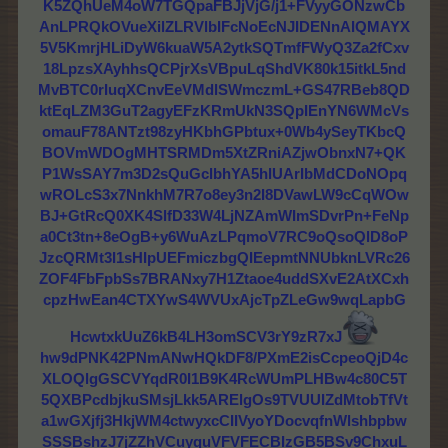
K5ZQhUeM4oW7TGQpaFBJjVjG/j1+FVyyGONzwCb
AnLPRQkOVueXilZLRVlbIFcNoEcNJIDENnAIQMAYX
5V5KmrjHLiDyW6kuaW5A2ytkSQTmfFWyQ3Za2fCxv
18LpzsXAyhhsQCPjrXsVBpuLqShdVK80k15itkL5nd
MvBTC0rIuqXCnvEeVMdlSWmczmL+GS47RBeb8QD
ktEqLZM3GuT2agyEFzKRmUkN3SQpIEnYN6WMcVs
omauF78ANTzt98zyHKbhGPbtux+0Wb4ySeyTKbcQ
BOVmWDOgMHTSRMDm5XtZRniAZjwObnxN7+QK
P1WsSAY7m3D2sQuGclbhYA5hlUArIbMdCDoNOpq
wROLcS3x7NnkhM7R7o8ey3n2I8DVawLW9cCqWOw
BJ+GtRcQ0XK4SlfD33W4LjNZAmWImSDvrPn+FeNp
a0Ct3tn+8eOgB+y6WuAzLPqmoV7RC9oQsoQlD8oP
JzcQRMt3I1sHIpUEFmiczbgQIEepmtNNUbknLVRc26
ZOF4FbFpbSs7BRANxy7H1Ztaoe4uddSXvE2AtXCxh
cpzHwEan4CTXYwS4WVUxAjcTpZLeGw9wqLapbG
HcwtxkUuZ6kB4LH3omSCV3rY9zR7xJ
hw9dPNK42PNmANwHQkDF8/PXmE2isCcpeoQjD4c
XLOQlgGSCVYqdR0I1B9K4RcWUmPLHBw4c80C5T
5QXBPcdbjkuSMsjLkk5ARElgOs9TVUUIZdMtobTfVt
a1wGXjfj3HkjWM4ctwyxcCIIVyoYDocvqfnWlshbpbw
SSSBshzJ7jZZhVCuyquVFVFECBIzGB5BSv9ChxuL