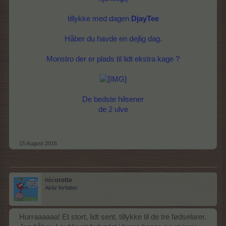
tillykke med dagen
DjayTee
Håber du havde en dejlig dag.
Monstro der er plads til lidt ekstra kage ?
De bedste hilsener
de 2 ulve
15 August 2016
nicorette
Aktiv forfatter
Hurraaaaaa! Et stort, lidt sent, tillykke til de tre fødselarer.