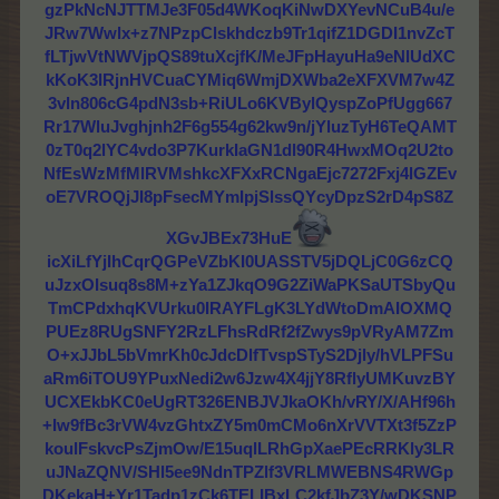
gzPkNcNJTTMJe3F05d4WKoqKiNwDXYevNCuB4u/e
JRw7Wwlx+z7NPzpClskhdczb9Tr1qifZ1DGDI1nvZcT
fLTjwVtNWVjpQS89tuXcjfK/MeJFpHayuHa9eNlUdXC
kKoK3lRjnHVCuaCYMiq6WmjDXWba2eXFXVM7w4Z
3vln806cG4pdN3sb+RiULo6KVBylQyspZoPfUgg667
Rr17WluJvghjnh2F6g554g62kw9n/jYluzTyH6TeQAMT
0zT0q2lYC4vdo3P7KurkIaGN1dl90R4HwxMOq2U2to
NfEsWzMfMlRVMshkcXFXxRCNgaEjc7272Fxj4lGZEv
oE7VROQjJI8pFsecMYmIpjSlssQYcyDpzS2rD4pS8Z
XGvJBEx73HuE
icXiLfYjIhCqrQGPeVZbKI0UASSTV5jDQLjC0G6zCQ
uJzxOIsuq8s8M+zYa1ZJkqO9G2ZiWaPKSaUTSbyQu
TmCPdxhqKVUrku0IRAYFLgK3LYdWtoDmAIOXMQ
PUEz8RUgSNFY2RzLFhsRdRf2fZwys9pVRyAM7Zm
O+xJJbL5bVmrKh0cJdcDlfTvspSTyS2Djly/hVLPFSu
aRm6iTOU9YPuxNedi2w6Jzw4X4jjY8RflyUMKuvzBY
UCXEkbKC0eUgRT326ENBJVJkaOKh/vRY/X/AHf96h
+Iw9fBc3rVW4vzGhtxZY5m0mCMo6nXrVVTXt3f5ZzP
koulFskvcPsZjmOw/E15uqlLRhGpXaePEcRRKly3LR
uJNaZQNV/SHl5ee9NdnTPZlf3VRLMWEBNS4RWGp
DKekaH+Yr1Tadp1zCk6TELIBxLC2kfJbZ3Y/wDKSNP