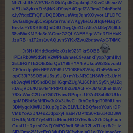
Nh7LsLIUsWRVBzZttSdApJkCqalxhjL7XtwCk6iexzW
vIF1Uv8yk+xZtr6jN/KkD9syH4Ggef2W9my2D4nFacM
x1y7ftqxEFtQFUDQE9BrtUaWtqJqhrXOyvou1FLDFC
5wGaI9gvuj5CvSpGteYra/mWKgyke1G0Hq6+NaqY5
EevksFY0XBt68Qh/D8Gt1wgQeZDzA8e7dJ8vjV8j8Lb
38v4WaKMPda3n/ACmzG2QLYAEBYgeW1eR/1HHvK
JzuRB+n1T2ns1wAQuvnSYKx/Zwu2bqt/wAxGT4MC
Jr3H+l6Hdt9qcMzkOzie9Z3TlkrSOBB
rPEsRb0W9dSNIV2WPka9/haeC9+aankFyxp7gmHlvj
3EL9+3YTE3O8dScrQo1Y98HYA/hVUkcbW3ISuvoaG
CF0roxlpqM+HFPWP49iLV10lSFbSV6bjaOhFeWmrZ
opC3JfP3SOBstU5su9UQ+mYfxNRG1H8Whc3xUnH
eb3wqWHfD5hdBOjxliIGqmZUg/A16ChhNSy5NjyUZq
rdAEjVDE/Kfb64e4PRlP1ith2a/8AcFR+JM/afJFeF88W
76XnWxeC2Uzv7G07DvbwGPoprLU07oG3cb9i2UUo
qpMDBbt6qMflDw3uXv3U/wC+l3tbOqffgdT08f4Ulnn
3DMyqqXiWIUDKupJgD2vE1IVLCbBQfseoY0uNrDP
VMbYoAxB/D+dZJdpxxyFha647OPf0S0Rki61+2D3W/
D+dU/jMZ0Y7y4581LdHmqHGOYEw6oz27hDkgFcuh
Gust11+Rpzs0GvZjYMPQ/xdL66sbR2LwTfkgz8/2+llz
6lR/Omo2VJxcErO34uDD5K3wbmlsQ1wJYgImac8zr