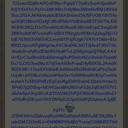
7U1cex3ZqMrAPOxE6fw+PgajVT7tuRzSunh3jsxkhP
KQYXn07rLPyOn1NK9lBzZn8j90w2iWmNvRM140/Sd
BucJ7GAJll/Ak/wpbtUE05A5hbtn234J5FVOBY/IVS4y
qoXSR19fnvVOz6jC0RvIFh6zVtbBdxe0E3TSDThLEl8
4KRfV1MZrZUnTbrv6ilG0GRueBJ0IztmExpCSwgDil5
ZBKhxlbKW7vsmdRrq0DXTf5zg3zHOMrhZzbgZ6j+fJ
bjE7S3NS3VkBS4CLmytl8TPsjXUgb7VATsYDI0e+61x
f66ZLhjccrKFgWtgOwAVCBoD6L3fGT3j4edT30UTi6L
Mudc5+efyRu3E6cfRU4uMTnLjOMpXujvQY6aCAAd
d+lQvC1u5bm03ub5i/nmgRuPDmtsNZzOmsln7wjaW
Gs7GZ2G3wq9kzS7djSwAN9eFraqD4yBiIXSLJAmdK
9EEkSR+T7uviUO/d/wBJcH6im20s2Md64KuPinZhoK
UqxB+dYOBu/s/9a1roP9w3v+Si/RR8nv8A4OyOve0/b
aiv/wA7vXBDPhRzEqCpU6giD6HSsimCQbhciVmw11
8PdB7jQD5bg+hEH41avaMtURiVnFS3uJqB3dT57V1
dbAb5pr/JxgSEuX2/TOVZ6hZk/FjH7NVuKSbamBe2J
vDXvRrjOKyuAXhY2W4qGZOpnUiI2PjS2qlwvAJy6E
ApfTs
IZ9hK94VnZ5dwyqMyd4NGaRqwABMAx5E70U2Nz7
udcDMZ315n5Lk+EN90WPHh4BVYresqO2WARSTHd
H0qMkjY24nkAcygAnRa2bqP4T6VkotowVY/LOY1Cm