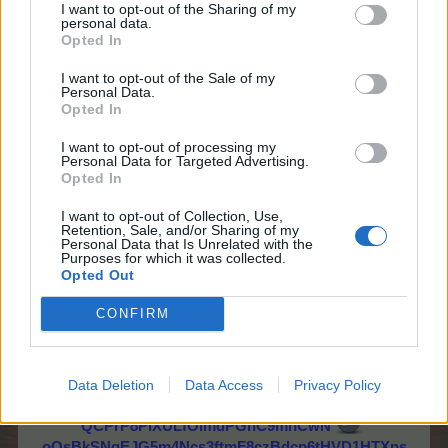
I want to opt-out of the Sharing of my
x5DM1rcLlRHIWHJCuC8CKdqb
personal data.
F3Mpoy6MYPeGp84FZ63aG9cGsGQy6qTYtSeKvrkJ
Opted In
Ddi2Z2KElBMCdW/8sxp6jSl7nudqVYAAqfFuDu72Ws
5RkJGQwq6jeQCRsBsa3bPqmxYmPHxcVF4sQ4cEV
I want to opt-out of the Sale of my
Personal Data.
4Nwt0c3buXNlyqqkkKCQTJIEkkL00jrWmaYOGFuiqe
Opted In
8vNygOL4k1/iHYWoKAhWMe7Jcgzp7vqK2MhEVLvH
a8Pp90MqHN90Jvu4NWQJsoKnT9Vg0ehI19TSs56qD
I want to opt-out of processing my
xi1U8ULqixd8IjMQxCie6pY/BVEk+VdAupMbicGjj3JR
Personal Data for Targeted Advertising.
Opted In
5J5rvYu49u8gQosaK3eYHvSTopAju76mrpYg0XCb7T
2bHSsa6N179Rpw7e1OlUJMl2hCr8URrFy3iUEqVAcf
I want to opt-out of Collection, Use,
AD8RHxApJXNdTzipaMtCmdKWzRGB2vBWE4NhcR
Retention, Sale, and/or Sharing of my
+dQkTqQpAg+YIOU1MUNJVfms48vtwUTV1FP+W7h
Personal Data that Is Unrelated with the
Purposes for which it was collected.
zRvCYVLahEEAf1J8TTOKJkTcLBYLDJI6R2JxuVPVq
Opted Out
gtL1oMCrAEHcHrUXsDxhcLhda4tNwlvG8sFWz4dyp
6AkiPRhr8/nSWbZLmux07rHl9imke0QRhmF/XJVOF3
CONFIRM
7t29F1yezB69Zjpv6+VLH1E7n2e7NuSvnjijivGLYrI9l9f
mal7TLzS9LlzHXrN90tMSC05SM0yAfXy08K5DV1ETr
MN78NUybBDNEHPFrcdEV4dzQrHLeXIdp6fGdVptT
Data Deletion
Data Access
Privacy Policy
7WY44ZRhPl/CxzbOc0Yozcef8AKYVadqbg3S1RrqxP
QCPrP8PlXULfOImdPGhC9mhCwN
oQsBkSNqEJG5m4Ncs3ftmF8czBdcp6tHVD1HTXps