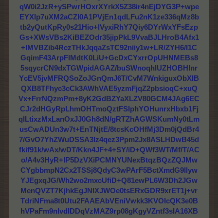
qW0i2JzR+ySPwrHOxrXYrkX5Z38ir4nEjDYG3P+wpe
EYXIp7uXM2aCZI0A1PVjEn1qdLFu2nK1ze336qMz8b
tb2yQutKpRy0s21Hio+lVyxiRhY7Qiy6DYrWxYFsEzp
Gs+XWsVBs2KiBEZOdr35jipPkL9VvaBJLHroB4Afx1
+lMVBZib4RczTHkJqqaZsTC92niiy1w+LR/ZYH6/I1C
GqimF43ArpFlMdtK0LiU+GcDxCYxrrOpUHNMEBs8
5sqycrCN9dxTGWpidAGAZ/buSWnoqhlUZHOBHlnr
YcEV5jvMFRQSoZoJGnQmJ6T/CvM7WnkiguxObXIB
QXB8TFhyc3cCk3AWhVAE5yzmFjqZ2pbsioqC+xuQ
Vx+FrrNQzmPm+8yK2GdBZYaXLZV80GCM4JAg6EC
CJr2dHGyRpLhmOHTmoQztFSIphYOHunrxHbxb1Fj
qlLtixzMxLanOxJJ0Gh8dN/gRTZhAGWSKumNy0tLm
usCwADUn3w7t+EnTNjtE/8tcsKcOHfMj3Dm0jQdBr4
7/GvO7YhZWuDSSA3lz4qez3Ppm2Jx8ASLHDwB45d
fkif91k/wAx/wDT/Kkn4JF+4+SY/iD+QWf3WT/Mf/T/AC
o/A4v3HyR+IP5DzVXiPCMNYUNexBtqzBQzZQJMw
CYgbbmpN2Cx2TSSj8QdyC3wPArF5BctXmdG9llyw
YJEgxqJG/Wh2wo2mxcUfiD+Q81ewPL6W3Dh2JGw
MenQVZT7KjhkEgJNlXJWOe0tsERxGDR9xrET1j+vr
TdriNFma8t0Utu2FAAEAbVEniVwkk3KVOIcQK3e0B
hVPaFm9nIvdIDDqVzMAZ9rp08gKgyVZntf3sIA16XB