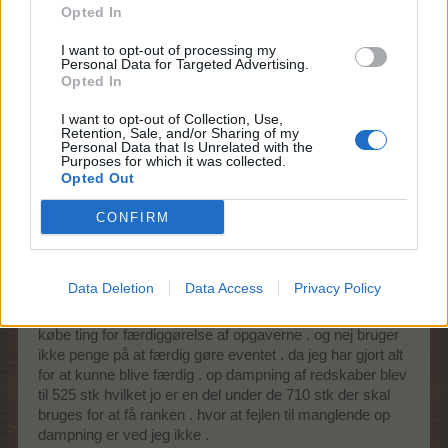
poste dem i debat og spørgsmålstråden som du finder i
Opted In
diskussionssektionen.
I want to opt-out of processing my
Farmerama Teamet
Personal Data for Targeted Advertising.
Opted In
27 Januar 2022
I want to opt-out of Collection, Use,
Retention, Sale, and/or Sharing of my
Personal Data that Is Unrelated with the
Purposes for which it was collected.
plerik
Opted Out
Exceptional talent
CONFIRM
det var så endnu et event der ikke kunne færdig gøres på
grund af manglende op dampning . syntes at det er ved
at være træls at det efter hånden er blevet sådan . det
Data Deletion
Data Access
Privacy Policy
burde jo være sådan at hvis at man gør en indsats burde
det også være muligt at færdig gøre eventet uden at
købe ting for færdiggørelse af opgaverne . og nej bruger
ikke penge på at færdig gøre eventet . da jeg har gjort alt
for at kunne blive færdig . op dampning af redskaber blev
til 525 stk hvilket jo er en del under de 710 stk der skal
bruges for at få ranken . hvor at fejlen til manglende op
dampning er ved jeg ikke .