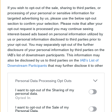
egne tråde, skal du først logge ind i spillet.
If you wish to opt-out of the sale, sharing to third parties, or
Venligst registrer dig, hvis du ikke allerede har en
processing of your personal or sensitive information for
konto. Vi ser frem til dit næste besøg i vores
targeted advertising by us, please use the below opt-out
Forum.
„Til spillet“
section to confirm your selection. Please note that after your
opt-out request is processed you may continue seeing
interest-based ads based on personal information utilized by
MOD-Ara
Board Administrator
us or personal information disclosed to third parties prior to
Team Farmerama DA & NO
your opt-out. You may separately opt-out of the further
disclosure of your personal information by third parties on the
Hej farmer
IAB’s list of downstream participants. This information may
also be disclosed by us to third parties on the
IAB’s List of
Denne tråd er alene beregnet til afgivelse af egen
Downstream Participants
that may further disclose it to other
feedback for funktionen:
En dag på museet II
third parties.
Vi er glade for du tager dig tid til at give din mening
Personal Data Processing Opt Outs
tilkende og kan oplyse dig om at den samlede feedback
for dette event, vil blive sendt til udviklerne ved minimum
I want to opt-out of the Sharing of my
10 feedback indlæg.
personal data.
Opted In
Kommentarer til andres feedback frabedes. Har du
I want to opt-out of the Sale of my
eventuelle spørgsmål til eventet er du velkommen til at
Personal Data.