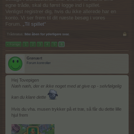
egne tråde, skal du først logge ind i spillet.
Venligst registrer dig, hvis du ikke allerede har en
konto. Vi ser frem til dit næste besøg i vores
Forum.
„Til spillet“
Trådstatus:
Ikke åben for yderligere svar.
< Forrige
1
2
3
4
5
6
Grønært
Forum kontrollør
Hej Tovepigen
Næh næh, der er ikke noget med at give op - selvfølgelig
kan du klare dette
Hvis du vha. musen trykker på et træ, så får du dette lille
hjul frem