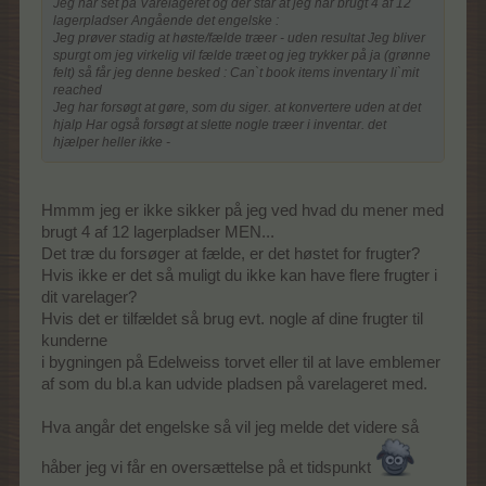
Jeg har set på Varelageret og der står at jeg har brugt 4 af 12
lagerpladser Angående det engelske :
Jeg prøver stadig at høste/fælde træer - uden resultat Jeg bliver
spurgt om jeg virkelig vil fælde træet og jeg trykker på ja (grønne
felt) så får jeg denne besked : Can`t book items inventary li`mit
reached
Jeg har forsøgt at gøre, som du siger. at konvertere uden at det
hjalp Har også forsøgt at slette nogle træer i inventar. det
hjælper heller ikke -
Hmmm jeg er ikke sikker på jeg ved hvad du mener med
brugt 4 af 12 lagerpladser MEN...
Det træ du forsøger at fælde, er det høstet for frugter?
Hvis ikke er det så muligt du ikke kan have flere frugter i
dit varelager?
Hvis det er tilfældet så brug evt. nogle af dine frugter til
kunderne
i bygningen på Edelweiss torvet eller til at lave emblemer
af som du bl.a kan udvide pladsen på varelageret med.
Hva angår det engelske så vil jeg melde det videre så
håber jeg vi får en oversættelse på et tidspunkt