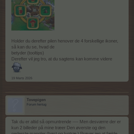
Holder du derefter pilen henover de 4 forskellige ikoner,
så kan du se, hvad de
betyder (tooltips)
Derefter vil jeg tro, at du sagtens kan komme videre
19 Marts 2026
Tovepigen
Forum hertug
Tak du er altid så opmuntrende ---- Men desværre der er
kun 2 billeder på mine træer Den øverste og den
nederste mangler (høst og lyntræ ) Prøver jeg at fælde