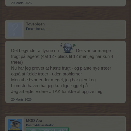
20 Marts 2026
Tovepigen
Forum hertug
Det begynder at lysne nu
Der var for mange
frugt på lageret (4af 12 - plads til 12 men jeg har kun 4
træer)
Nu har jeg prøvet at høste frugt - og plante nye træer
også at fælde træer - uden problemer
Men uhe hvor er der meget, jeg har glemt og
blomsterhaven har jeg kun lige kigget på
Jeg arbejder videre .. TAK for ikke at opgive mig
20 Marts 2026
MOD-Ara
Board Administrator
Team Farmerama DA & NO