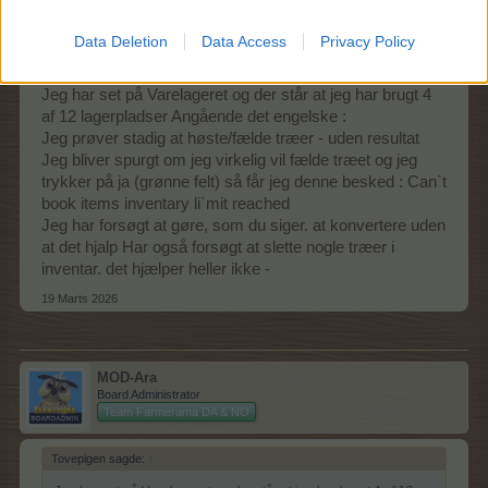
Tovepigen
Forum hertug
Data Deletion
Data Access
Privacy Policy
Jeg har set på Varelageret og der står at jeg har brugt 4
af 12 lagerpladser Angående det engelske :
Jeg prøver stadig at høste/fælde træer - uden resultat
Jeg bliver spurgt om jeg virkelig vil fælde træet og jeg
trykker på ja (grønne felt) så får jeg denne besked : Can`t
book items inventary li`mit reached
Jeg har forsøgt at gøre, som du siger. at konvertere uden
at det hjalp Har også forsøgt at slette nogle træer i
inventar. det hjælper heller ikke -
19 Marts 2026
MOD-Ara
Board Administrator
Team Farmerama DA & NO
Tovepigen sagde:
↑