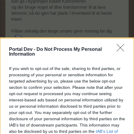
kan gå i bygningen kaldet Konverteren
og der bruge noget af dine træstammer til at lave
tømmer, så du igen har plads i inventaret til at høste
træer.
Håber virkelig den lange smøre giver mening for dig
Portal Dev -
Do Not Process My Personal
19 Marts 2026
Information
If you wish to opt-out of the sale, sharing to third parties, or
Tovepigen
processing of your personal or sensitive information for
Forum hertug
targeted advertising by us, please use the below opt-out
section to confirm your selection. Please note that after your
opt-out request is processed you may continue seeing
jo TAK - det gør det nemmere for mig --- Men hvor vil jeg
interest-based ads based on personal information utilized by
ønske, at alle besked på Farmerama er på dansk og ikke
på engelsk, som jeg ikke forstår - Så ville jeg heller ikke
us or personal information disclosed to third parties prior to
bede om hjælp så ofte (for jeg er jo vild med spillet - bare
your opt-out. You may separately opt-out of the further
det er på dansk)
disclosure of your personal information by third parties on the
IAB’s list of downstream participants. This information may
19 Marts 2026
also be disclosed by us to third parties on the
IAB’s List of