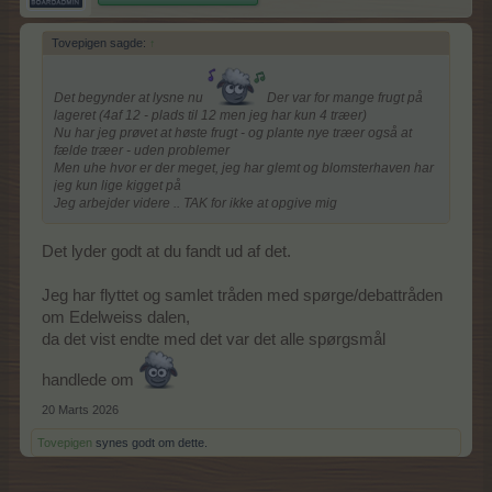
Tovepigen sagde:
↑
Det begynder at lysne nu
Der var for mange frugt på
lageret (4af 12 - plads til 12 men jeg har kun 4 træer)
Nu har jeg prøvet at høste frugt - og plante nye træer også at
fælde træer - uden problemer
Men uhe hvor er der meget, jeg har glemt og blomsterhaven har
jeg kun lige kigget på
Jeg arbejder videre .. TAK for ikke at opgive mig
Det lyder godt at du fandt ud af det.
Jeg har flyttet og samlet tråden med spørge/debattråden
om Edelweiss dalen,
da det vist endte med det var det alle spørgsmål
handlede om
20 Marts 2026
Tovepigen
synes godt om dette.