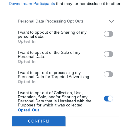
Downstream Participants
that may further disclose it to other
third parties.
MOD-Ara
Board Administrator
Personal Data Processing Opt Outs
Team Farmerama DA & NO
I want to opt-out of the Sharing of my
Tovepigen sagde:
↑
personal data.
Opted In
jo TAK - det gør det nemmere for mig --- Men hvor vil jeg ønske,
at alle besked på Farmerama er på dansk og ikke på engelsk,
I want to opt-out of the Sale of my
som jeg ikke forstår - Så ville jeg heller ikke bede om hjælp så
Personal Data.
ofte (for jeg er jo vild med spillet - bare det er på dansk)
Opted In
I want to opt-out of processing my
Personal Data for Targeted Advertising.
Hej igen
Opted In
Hvor oplever du noget er på engelsk?
I want to opt-out of Collection, Use,
En nøjagtig beskrivelse af hvor/hvilken handling du
Retention, Sale, and/or Sharing of my
fortager vil hjælpe mig til at rapportere det,
Personal Data that Is Unrelated with the
Purposes for which it was collected.
så vi kan få lavet en oversættelse.
Opted Out
19 Marts 2026
CONFIRM