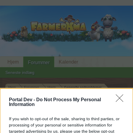
Hjem
Kalender
Forummer
Seneste indlæg
Hjem
Forummer
Hjælp
Generelle spilproblemer
Dropitems
Portal Dev -
Do Not Process My Personal
Information
Hej
If you wish to opt-out of the sale, sharing to third parties, or
processing of your personal or sensitive information for
Hvis du ønsker at deltage aktivt i Forum og
targeted advertising by us, please use the below opt-out
deltage i diskussioner eller ønsker at starte dine