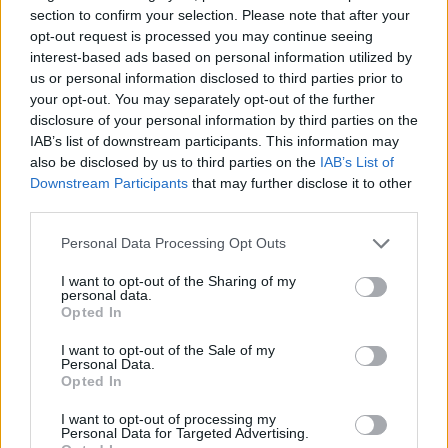
section to confirm your selection. Please note that after your
egne tråde, skal du først logge ind i spillet.
opt-out request is processed you may continue seeing
Venligst registrer dig, hvis du ikke allerede har en
interest-based ads based on personal information utilized by
konto. Vi ser frem til dit næste besøg i vores
us or personal information disclosed to third parties prior to
Forum.
„Til spillet“
your opt-out. You may separately opt-out of the further
disclosure of your personal information by third parties on the
momsemor45
IAB’s list of downstream participants. This information may
Kommende forfatter
also be disclosed by us to third parties on the
IAB’s List of
Downstream Participants
that may further disclose it to other
third parties.
I øjeblikket oplever jeg at mine dropitems ikke bliver
registreret. Lidt irriterende når man vil lave hankekors - er
Personal Data Processing Opt Outs
der andre der oplever det samme?
29 Februar 2020
I want to opt-out of the Sharing of my
personal data.
Opted In
I want to opt-out of the Sale of my
MOD-Ara
Personal Data.
Board Administrator
Opted In
Team Farmerama DA & NO
I want to opt-out of processing my
Hej
Personal Data for Targeted Advertising.