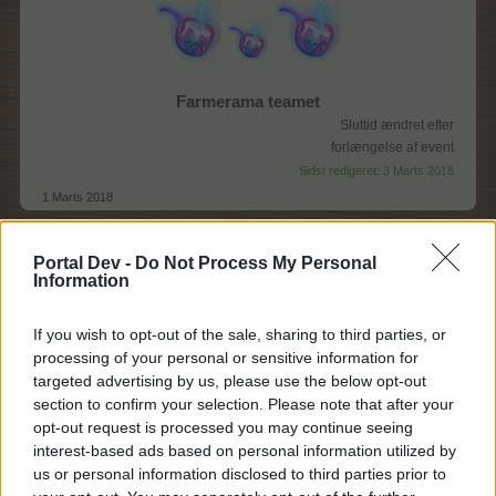
Farmerama teamet
Sluttid ændret efter
forlængelse af event
Sidst redigeret:
3 Marts 2018
1 Marts 2018
Portal Dev -
Do Not Process My Personal
MOD-Ara
Information
Board Administrator
Team Farmerama DA & NO
If you wish to opt-out of the sale, sharing to third parties, or
processing of your personal or sensitive information for
Hej farmere
targeted advertising by us, please use the below opt-out
section to confirm your selection. Please note that after your
Eventet er forlænget.
opt-out request is processed you may continue seeing
Sluttid ændret i indlæg herover.
interest-based ads based on personal information utilized by
us or personal information disclosed to third parties prior to
Eventur bliver rettet efter weekenden.