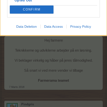
Opted Out
7 Marts 2018
CONFIRM
MOD-Ara
Data Deletion
Data Access
Privacy Policy
Board Administrator
Team Farmerama DA & NO
Hej farmere
Teknikkerne og udviklerne arbejder på en løsning.
Vi beklager virkelig og håber på jeres tålmodighed.
Så snart vi ved mere vender vi tilbage
Farmerama teamet
7 Marts 2018
Pindgris