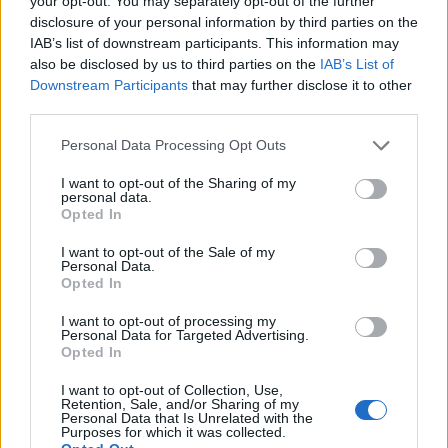
your opt-out. You may separately opt-out of the further
disclosure of your personal information by third parties on the
Farmerama teamet
IAB’s list of downstream participants. This information may
3 Marts 2018
also be disclosed by us to third parties on the
IAB’s List of
Tuppehøne
og
Greenmama62
synes godt om denne.
Downstream Participants
that may further disclose it to other
third parties.
Personal Data Processing Opt Outs
MOD-Ara
Board Administrator
I want to opt-out of the Sharing of my
Team Farmerama DA & NO
personal data.
Opted In
Hej farmere
I want to opt-out of the Sale of my
Personal Data.
Som mange sikkert har opdaget stoppede eventet før tid
Opted In
og eventafgrøder + drops blev vekslet.
I want to opt-out of processing my
Personal Data for Targeted Advertising.
Dette blev øjeblikkelig meldt videre.
Opted In
Pt. afventer vi info fra Hamburg
I want to opt-out of Collection, Use,
og så snart vi ved noget vender vi tilbage.
Retention, Sale, and/or Sharing of my
Personal Data that Is Unrelated with the
Purposes for which it was collected.
Farmerama teamet