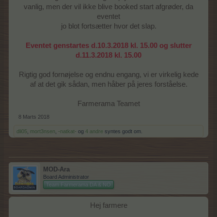
vanlig, men der vil ikke blive booked start afgrøder, da
eventet
jo blot fortsætter hvor det slap.
Eventet genstartes d.10.3.2018 kl. 15.00 og slutter
d.11.3.2018 kl. 15.00
Rigtig god fornøjelse og endnu engang, vi er virkelig kede
af at det gik sådan, men håber på jeres forståelse.
Farmerama Teamet​
8 Marts 2018
dli05
,
mort3nsen
,
-natkat-
og
4 andre
syntes godt om.
MOD-Ara
Board Administrator
Team Farmerama DA & NO
Hej farmere