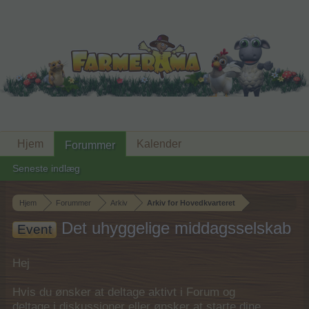
Hjem
Kalender
Forummer
Seneste indlæg
Hjem
Forummer
Arkiv
Arkiv for Hovedkvarteret
Det uhyggelige middagsselskab
Event
Hej
Hvis du ønsker at deltage aktivt i Forum og
deltage i diskussioner eller ønsker at starte dine