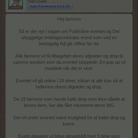
Team Leader
Team Farmerama DA & NO
Hej farmere
Så er der nyt i sagen om Fuldmåne eventet og Det
uhyggelige middagsselskabs event som ved en
beklagelig fejl gik offline før tid.
Alle farmere vil få tilbageført deres afgrøder og drop til
samme position som da eventet stoppede. En pop up vil
meddele når det er sket.
Eventet vil gå online i 24 timer, sådan at alle kan nå at
indlevere deres afgrøder og drop.
De 19 farmere som havde købt drop men ikke nåede at
levere dem, har alle fået returneret deres MG
Der vil under eventet være mulighed for at købe drop og
kurve.
Event afgrøder vil blive genopfyldt hver 5 time som