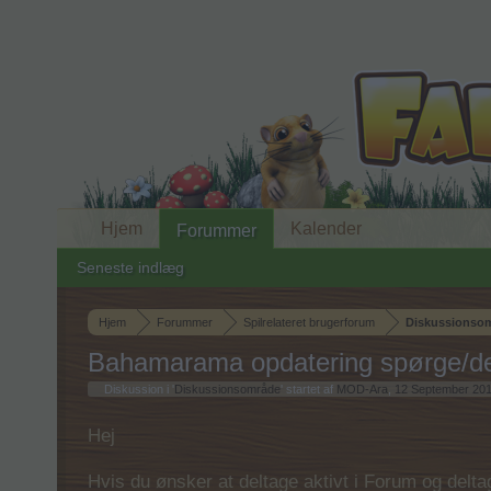
Hjem
Kalender
Forummer
Seneste indlæg
Hjem
Forummer
Spilrelateret brugerforum
Diskussionso
Bahamarama opdatering spørge/de
Diskussion i '
Diskussionsområde
' startet af
MOD-Ara
,
12 September 20
Hej
Hvis du ønsker at deltage aktivt i Forum og deltage