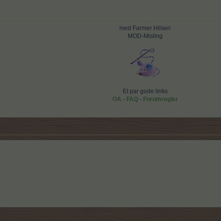
med Farmer Hilsen
MOD-Misling
Et par gode links
OA
-
FAQ
-
Forumregler