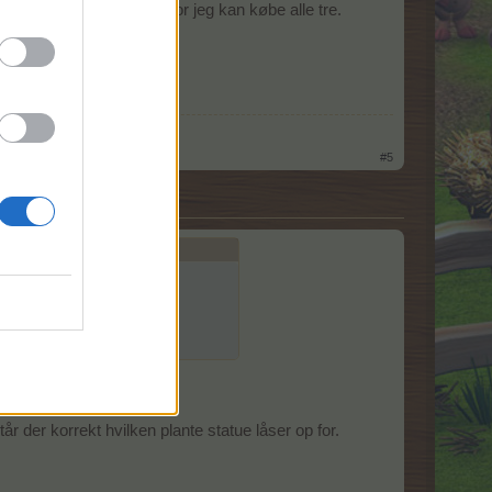
 navnet der er forkert, for jeg kan købe alle tre.
bnet det hele
#5
rt, for jeg kan købe alle tre.
år der korrekt hvilken plante statue låser op for.