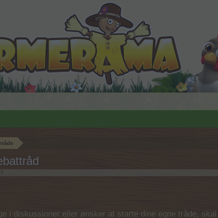
mråde
battråd
17
.
 i diskussioner eller ønsker at starte dine egne tråde, skal du