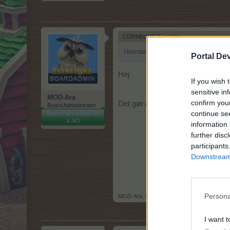
CORNELIUS75 sagde:
↑
Hvordan får vi fat på pandaæg?
Portal De
Hej
If you wish 
sensitive in
MOD-Ara
confirm you
Det gør du via opdateringen i Ab
Board Administrator
continue se
Team Farmerama DA
& NO
information 
further disc
participants
Downstream 
Persona
MOD-Ara
,
9 Juli 2019
I want t