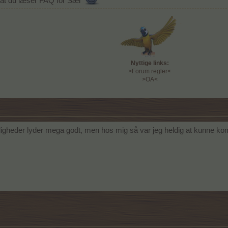
 at du læser FAQ for Sæl
Nyttige links:
>Forum regler<
>OA<
igheder lyder mega godt, men hos mig så var jeg heldig at kunne ko