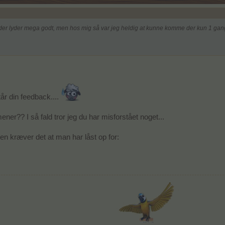
er lyder mega godt, men hos mig så var jeg heldig at kunne komme der kun 1 gang 
tår din feedback....
er?? I så fald tror jeg du har misforstået noget...
en kræver det at man har låst op for: