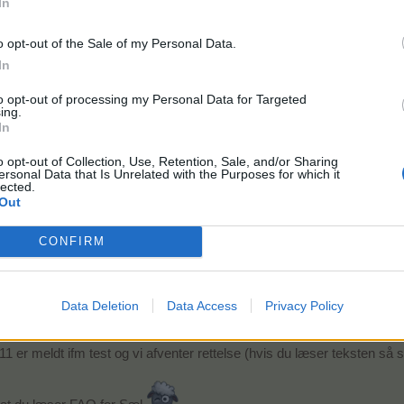
In
ge i abetemplet, mes pagodeblomst mangler. Det lader til at det kun er
åst op for dampsauna, kan ikke fimde den i abetemplet, og har ellers å
o opt-out of the Sale of my Personal Data.
In
to opt-out of processing my Personal Data for Targeted
ing.
In
o opt-out of Collection, Use, Retention, Sale, and/or Sharing
ersonal Data that Is Unrelated with the Purposes for which it
lected.
Out
abetemplet, mes pagodeblomst mangler. Det lader til at det kun er navnet der er forke
CONFIRM
op for dampsauna, kan ikke fimde den i abetemplet, og har ellers åbnet det hele
Data Deletion
Data Access
Privacy Policy
 er meldt ifm test og vi afventer rettelse (hvis du læser teksten så st