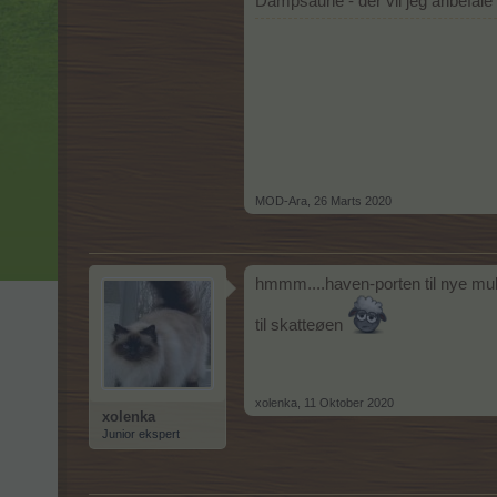
Dampsaune - der vil jeg anbefale
MOD-Ara
,
26 Marts 2020
hmmm....haven-porten til nye mul
til skatteøen
xolenka
,
11 Oktober 2020
xolenka
Junior ekspert