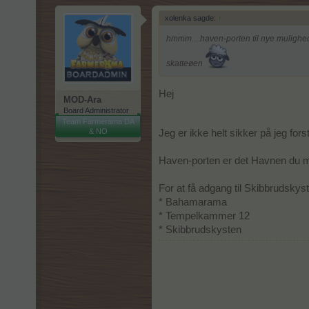
xolenka sagde:
↑
hmmm....haven-porten til nye mulighed
skatteøen
Hej
MOD-Ara
Board Administrator
Team Farmerama DA
& NO
Jeg er ikke helt sikker på jeg fors
Haven-porten er det Havnen du men
For at få adgang til Skibbrudskyst
* Bahamarama
* Tempelkammer 12
* Skibbrudskysten