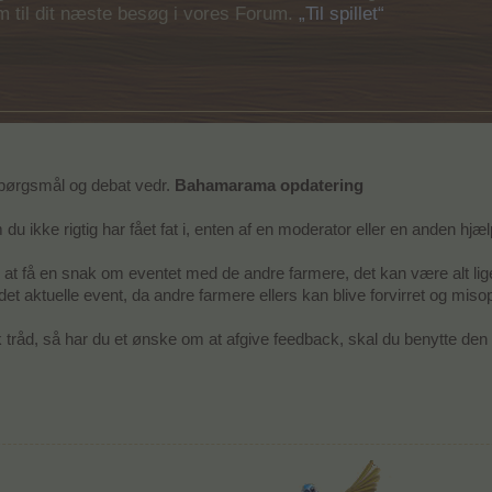
em til dit næste besøg i vores Forum.
„Til spillet“
 spørgsmål og debat vedr.
Bahamarama opdatering
du ikke rigtig har fået fat i, enten af en moderator eller en anden hjæl
at få en snak om eventet med de andre farmere, det kan være alt lige f
t aktuelle event, da andre farmere ellers kan blive forvirret og misop
tråd, så har du et ønske om at afgive feedback, skal du benytte den ak