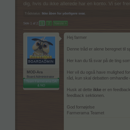
dig, hvis du ikke allerede har en konto. Vi ser fr
Trådstatus:
Ikke åben for yderligere svar.
Side 1 af 2
1
2
Næste >
Hej farmer
Denne tråd er alene beregnet til
Her kan du få svar på de ting som 
MOD-Ara
Her vil du også have mulighed for 
Board Administrator
råd, kun skal debatten omhandle de
Team Farmerama DA
& NO
Husk at dette
ikke
er en feedback 
feedback sektionen.
God fornøjelse
Farmerama Teamet