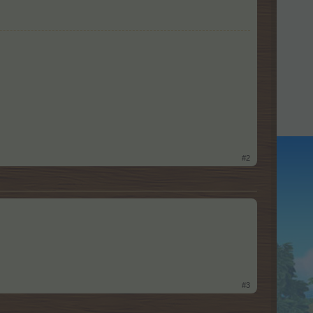
#2
#3