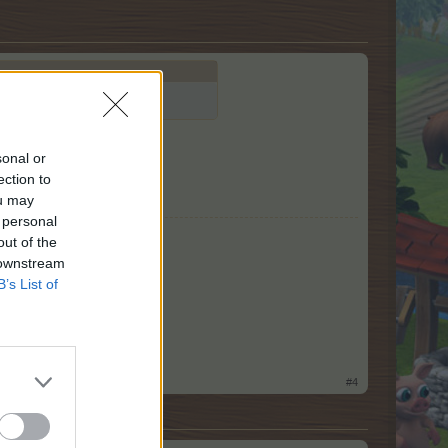
sonal or
ection to
ou may
 personal
out of the
 downstream
B’s List of
#4