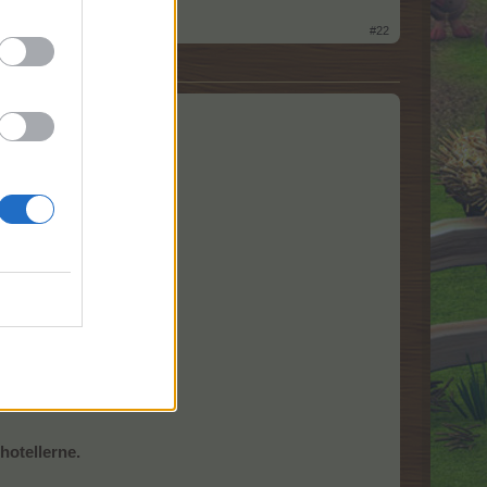
#22
hotellerne.