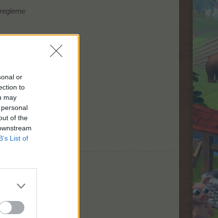
sreglerne
babyboomreglerne.
byboomreglerne ikke
om varer
sonal or
ection to
ou may
 personal
out of the
 downstream
B’s List of