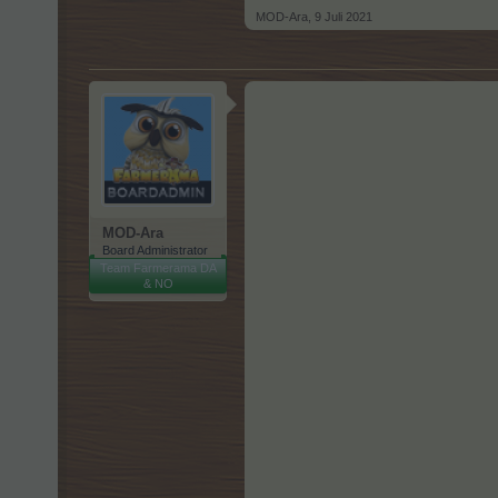
MOD-Ara
,
9 Juli 2021
MOD-Ara
Board Administrator
Team Farmerama DA
& NO