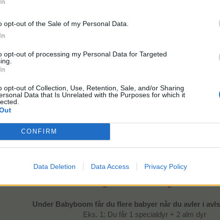
In
>OA<
o opt-out of the Sale of my Personal Data.
In
Babyboom
to opt-out of processing my Personal Data for Targeted
ing.
In
o opt-out of Collection, Use, Retention, Sale, and/or Sharing
ersonal Data that Is Unrelated with the Purposes for which it
lected.
Out
CONFIRM
Data Deletion
Data Access
Privacy Policy
Fredag 9/7 kl. 18 - Søndag 11/7 kl. 22
Under Babyboom får du flere babyer når du avler i avls
Eks. 1: Du får 1 specialdyr + 2 alm dyr