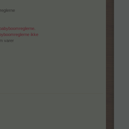
sreglerne
babyboomreglerne.
byboomreglerne ikke
om varer