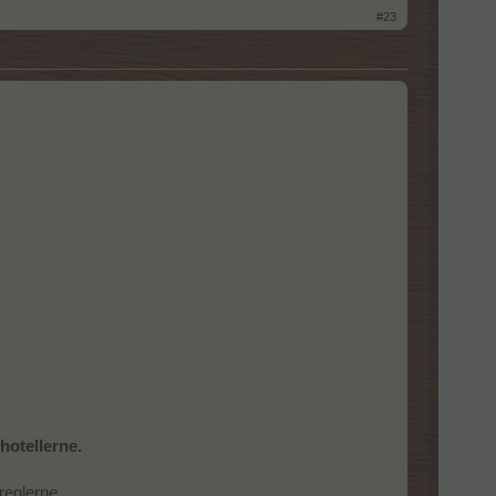
#23
hotellerne.
sreglerne