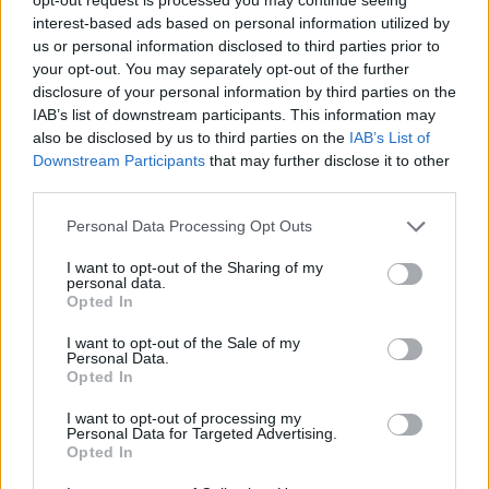
MARTS 2025 Månedens tråd for nabo,
interest-based ads based on personal information utilized by
venne og buddies søgning
us or personal information disclosed to third parties prior to
MOD-Ara
27 Marts 2025
Svar:
3
your opt-out. You may separately opt-out of the further
disclosure of your personal information by third parties on the
MAJ 2026 Månedens tråd for nabo, venne
og buddies søgning
IAB’s list of downstream participants. This information may
MOD-Ara
also be disclosed by us to third parties on the
IAB’s List of
30 Maj 2026
Svar:
2
Downstream Participants
that may further disclose it to other
MAJ 2025 Månedens tråd for nabo, venne
third parties.
og buddies søgning
MOD-Ara
Personal Data Processing Opt Outs
13 Maj 2025
Svar:
3
JUNI 2026 Månedens tråd for nabo, venne
I want to opt-out of the Sharing of my
og buddies søgning
personal data.
MOD-Ara
Opted In
14 Juni 2026
Svar:
2
JUNI 2025 Månedens tråd for nabo, venne
I want to opt-out of the Sale of my
og buddies søgning
Personal Data.
MOD-Ara
Opted In
29 Juni 2025
Svar:
5
JULI 2026 Månedens tråd for nabo, venne
I want to opt-out of processing my
Personal Data for Targeted Advertising.
og buddies søgning
Opted In
MOD-Ara
22 Juli 2026
Svar:
5