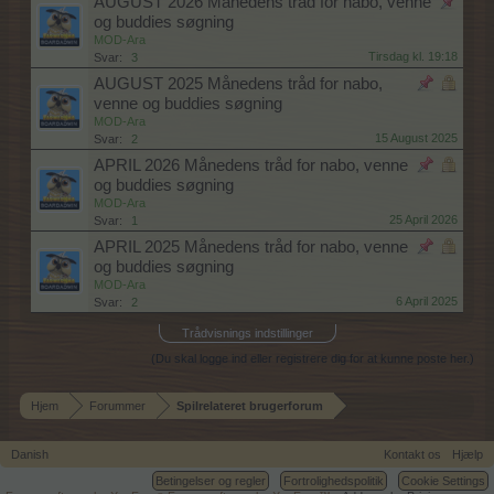
AUGUST 2026 Månedens tråd for nabo, venne
og buddies søgning
MOD-Ara
Tirsdag kl. 19:18
Svar:
3
AUGUST 2025 Månedens tråd for nabo,
venne og buddies søgning
MOD-Ara
15 August 2025
Svar:
2
APRIL 2026 Månedens tråd for nabo, venne
og buddies søgning
MOD-Ara
25 April 2026
Svar:
1
APRIL 2025 Månedens tråd for nabo, venne
og buddies søgning
MOD-Ara
6 April 2025
Svar:
2
Trådvisnings indstillinger
(Du skal logge ind eller registrere dig for at kunne poste her.)
Hjem
Forummer
Spilrelateret brugerforum
Danish
Kontakt os
Hjælp
Betingelser og regler
Fortrolighedspolitik
Cookie Settings