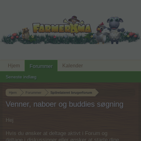
Hjem
Kalender
Forummer
Seneste indlæg
Hjem
Forummer
Spilrelateret brugerforum
Venner, naboer og buddies søgning
Hej
Hvis du ønsker at deltage aktivt i Forum og
deltage i diskussioner eller ønsker at starte dine