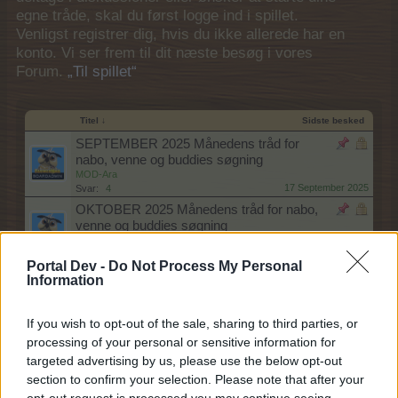
egne tråde, skal du først logge ind i spillet.
Venligst registrer dig, hvis du ikke allerede har en
konto. Vi ser frem til dit næste besøg i vores
Forum.
„Til spillet“
Titel ↓
Sidste besked
SEPTEMBER 2025 Månedens tråd for
nabo, venne og buddies søgning
MOD-Ara
17 September 2025
Svar:
4
OKTOBER 2025 Månedens tråd for nabo,
venne og buddies søgning
MOD-Ara
27 Oktober 2025
Svar:
2
Portal Dev -
Do Not Process My Personal
NOVEMBER 2025 Månedens tråd for nabo,
Information
venne og buddies søgning
MOD-Ara
30 November 2025
Svar:
4
If you wish to opt-out of the sale, sharing to third parties, or
MARTS 2026 Månedens tråd for nabo,
processing of your personal or sensitive information for
venne og buddies søgning
targeted advertising by us, please use the below opt-out
MOD-Ara
section to confirm your selection. Please note that after your
2 Marts 2026
Svar:
0
opt-out request is processed you may continue seeing