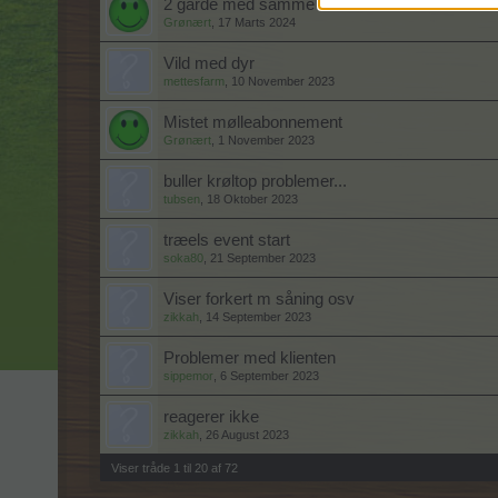
2 gårde med samme navn
Grønært
,
17 Marts 2024
Vild med dyr
mettesfarm
,
10 November 2023
Mistet mølleabonnement
Grønært
,
1 November 2023
buller krøltop problemer...
tubsen
,
18 Oktober 2023
træels event start
soka80
,
21 September 2023
Viser forkert m såning osv
zikkah
,
14 September 2023
Problemer med klienten
sippemor
,
6 September 2023
reagerer ikke
zikkah
,
26 August 2023
Viser tråde 1 til 20 af 72