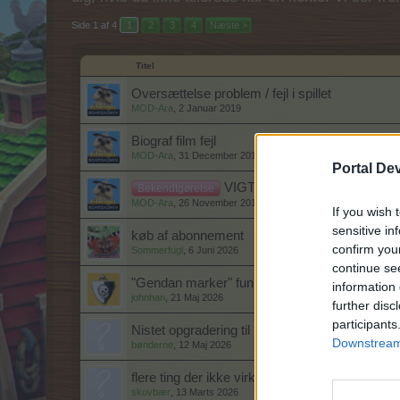
Side 1 af 4
1
2
3
4
Næste >
Titel
Oversættelse problem / fejl i spillet
MOD-Ara
,
2 Januar 2019
Biograf film fejl
MOD-Ara
,
31 December 2015
Portal De
VIGTIGT!! Læs før oprettelse a
Bekendtgørelse
MOD-Ara
,
26 November 2013
If you wish 
sensitive in
køb af abonnement
confirm you
Sommerfugl
,
6 Juni 2026
continue se
"Gendan marker" funktion virker ikke
information 
johnhan
,
21 Maj 2026
further disc
participants
Nistet opgradering til Fåraos gravkammer ?
Downstream 
bønderne
,
12 Maj 2026
flere ting der ikke virker
skovbær
,
13 Marts 2026