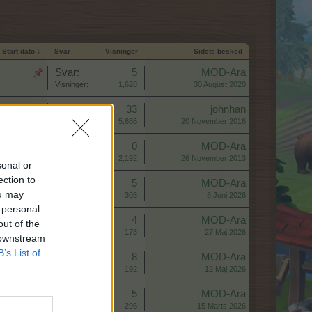
Start dato ↓
Svar
Visninger
Sidste besked
Svar:
5
MOD-Ara
Visninger:
1,628
30 August 2020
Svar:
33
johnhan
Visninger:
5,686
20 November 2016
Svar:
0
MOD-Ara
Visninger:
2,192
26 November 2013
sonal or
ection to
Svar:
5
MOD-Ara
ou may
Visninger:
303
8 Juni 2026
 personal
Svar:
4
MOD-Ara
out of the
Visninger:
173
27 Maj 2026
 downstream
B’s List of
Svar:
8
MOD-Ara
Visninger:
192
12 Maj 2026
Svar:
5
MOD-Ara
Visninger:
296
15 Marts 2026