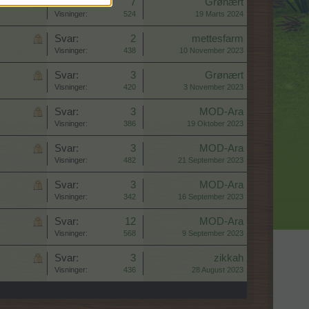
Svar:
7
Grønært
Visninger:
524
19 Marts 2024
Svar:
2
mettesfarm
Visninger:
438
10 November 2023
Svar:
3
Grønært
Visninger:
420
3 November 2023
Svar:
3
MOD-Ara
Visninger:
386
19 Oktober 2023
Svar:
3
MOD-Ara
Visninger:
482
21 September 2023
Svar:
3
MOD-Ara
Visninger:
342
16 September 2023
Svar:
12
MOD-Ara
Visninger:
568
9 September 2023
Svar:
3
zikkah
Visninger:
436
28 August 2023