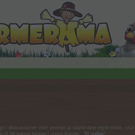
 i diskussioner eller ønsker at starte dine egne tråde, skal du
em til dit næste besøg i vores Forum.
„Til spillet“