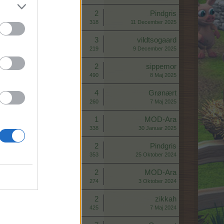
Svar:
2
Pindgris
Visninger:
318
11 December 2025
Svar:
3
vildtsogaard
Visninger:
219
9 December 2025
Svar:
2
sippemor
Visninger:
490
8 Maj 2025
Svar:
4
Grønært
Visninger:
260
7 Maj 2025
Svar:
1
MOD-Ara
Visninger:
338
30 Januar 2025
Svar:
2
Pindgris
Visninger:
353
25 Oktober 2024
Svar:
2
MOD-Ara
Visninger:
274
3 Oktober 2024
Svar:
2
zikkah
Visninger:
425
7 Maj 2024