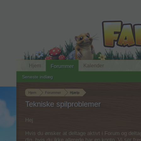
Hjem
Kalender
Forummer
Seneste indlæg
Hjem
Forummer
Hjælp
Tekniske spilproblemer
Hej
Hvis du ønsker at deltage aktivt i Forum og deltage
dig, hvis du ikke allerede har en konto. Vi ser fr