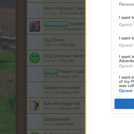
Persona
Items that aren't recieved.
skovbær
,
10 December 2025
I want t
Gentleman-souvenir område
Videresendt
Opted 
vildtsogaard
,
8 December 2025
I want t
Nye Event
Opted 
sippemor
,
8 Maj 2025
FAQ skemaer bliver ikke vist
I want 
Advertis
Grønært
,
7 Maj 2025
Opted 
Naboer i rødt
Rettet
oline65
,
29 Januar 2025
I want t
of my P
was col
Naboer forsvundet
Opted 
zikkah
,
24 Oktober 2024
Kan ikke logge ind
johnhan
,
3 Oktober 2024
Vandbeholder
zikkah
,
22 April 2024