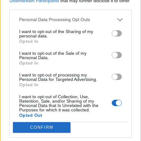
Downstream Participants
that may further disclose it to other
Kompensationspakke feedbacktråd
third parties.
MOD-Ara
22 November 2023
Svar:
7
Personal Data Processing Opt Outs
Edelweiss-dalen feedbacktråd
MOD-Ara
I want to opt-out of the Sharing of my
27 Juli 2023
Svar:
6
personal data.
halloween monsterjagt feedbacktråd
Opted In
trunte68
31 Oktober 2022
Svar:
1
I want to opt-out of the Sale of my
Personal Data.
Vild med dyr feedbacktråd
Opted In
MOD-Ara
11 Maj 2022
Svar:
0
I want to opt-out of processing my
Vinderslag feedbacktråd
Personal Data for Targeted Advertising.
MOD-Ara
Opted In
8 Marts 2022
Svar:
0
God jagt feedbacktråd
I want to opt-out of Collection, Use,
MOD-Ara
Retention, Sale, and/or Sharing of my
7 September 2021
Svar:
0
Personal Data that Is Unrelated with the
Purposes for which it was collected.
Sæson feedbacktråd
Opted Out
MOD-Ara
28 Marts 2022
Svar:
10
CONFIRM
Farm ordrer feedbacktråd
MOD-Ara
14 Oktober 2019
Svar:
1