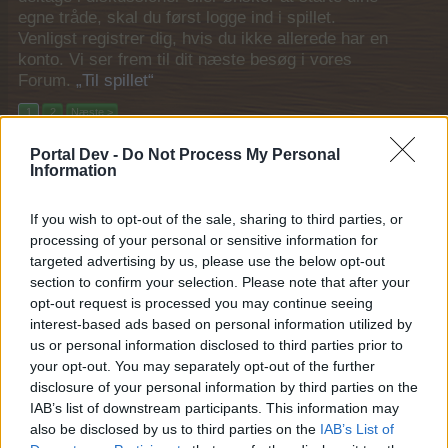
egne tråde, skal du først logge ind i spillet.
Venligst registrer dig, hvis du ikke allerede har en
konto. Vi ser frem til dit næste besøg i vores
Forum.
„Til spillet“
1
2
Næste >
Portal Dev -
Do Not Process My Personal
Titel
Sidste besked
Information
Loppemarkedspjank feedbacktråd
MOD-Ara
19 Juni 2026
Svar:
1
If you wish to opt-out of the sale, sharing to third parties, or
processing of your personal or sensitive information for
Gårdpokal feedbacktråd
MOD-Ara
targeted advertising by us, please use the below opt-out
12 Juni 2026
Svar:
2
section to confirm your selection. Please note that after your
Nabogaver opdatering feedbacktråd
opt-out request is processed you may continue seeing
Grønært
interest-based ads based on personal information utilized by
24 April 2026
Svar:
1
us or personal information disclosed to third parties prior to
Farmerhjul opdatering feedbacktråd
your opt-out. You may separately opt-out of the further
MOD-Ara
12 Januar 2026
Svar:
3
disclosure of your personal information by third parties on the
IAB’s list of downstream participants. This information may
Byprojekter feedbacktråd
MOD-Ara
also be disclosed by us to third parties on the
IAB’s List of
7 December 2025
Svar:
3