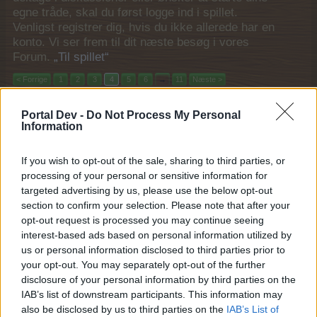
egne tråde, skal du først logge ind i spillet.
Venligst registrer dig, hvis du ikke allerede har en
konto. Vi ser frem til dit næste besøg i vores
Forum.
„Til spillet“
< Forrige
1
2
3
4
5
6
→
11
Næste >
Titel
Sidste besked ↓
Portal Dev -
Do Not Process My Personal
Information
Gårdarbejde for begyndere Aug 2025 spørge /
debattråd
MOD-Ara
If you wish to opt-out of the sale, sharing to third parties, or
13 August 2025
Svar:
1
processing of your personal or sensitive information for
Den saltede snapper spørge / debattråd
targeted advertising by us, please use the below opt-out
MOD-Ara
section to confirm your selection. Please note that after your
13 August 2025
Svar:
0
opt-out request is processed you may continue seeing
Fabelagtig fitnessfarm spørge/debattråd
interest-based ads based on personal information utilized by
MOD-Ara
16 Juli 2025
Svar:
5
us or personal information disclosed to third parties prior to
Fortællinger fra Tiki-baren spørge/debattråd
your opt-out. You may separately opt-out of the further
MOD-Ara
disclosure of your personal information by third parties on the
12 Juli 2025
Svar:
3
IAB’s list of downstream participants. This information may
Karnevalsdronning Juli 2025 spørge/debattråd
also be disclosed by us to third parties on the
IAB’s List of
MOD-Ara