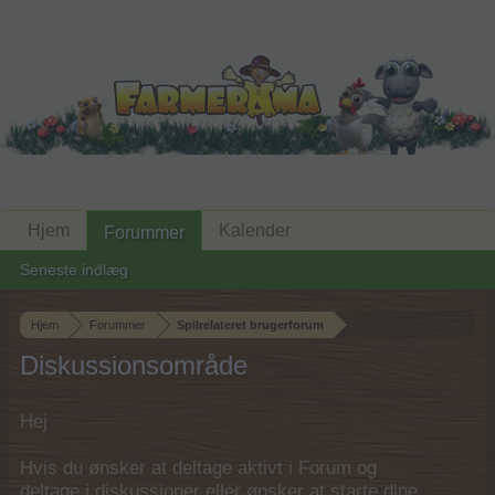
Hjem
Kalender
Forummer
Seneste indlæg
Hjem
Forummer
Spilrelateret brugerforum
Diskussionsområde
Hej
Hvis du ønsker at deltage aktivt i Forum og
deltage i diskussioner eller ønsker at starte dine