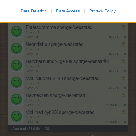
30 April 2025
Svar:
0
Påskeween spørge-/debattråd
Data Deletion
Data Access
Privacy Policy
Grønært
24 April 2025
Svar:
7
Forårsdrømme spørge-/debattråd
Grønært
9 April 2025
Svar:
4
Neondisko spørge-/debattråd
Grønært
9 April 2025
Svar:
0
National humor-uge I-III spørge-/debattråd
Grønært
9 April 2025
Svar:
0
Vild indkøbstur I-III spørge-/debattråd
Grønært
2 April 2025
Svar:
5
Havheksen spørge-/debattråd
Grønært
27 Marts 2025
Svar:
12
Vild med dyr XX spørge-/debattråd
Grønært
15 Marts 2025
Svar:
4
Viser tråde 61 til 80 af 208