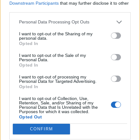
Downstream Participants
that may further disclose it to other
5 Juli 2025
Svar:
3
third parties.
Ildfluefestival Juni 2025 spørge/debattråd
MOD-Ara
27 Juni 2025
Svar:
5
Personal Data Processing Opt Outs
Den mystiske ø spørge-/debattråd
I want to opt-out of the Sharing of my
Grønært
personal data.
27 Juni 2025
Svar:
4
Opted In
Køl ned spørge/debattråd
MOD-Ara
I want to opt-out of the Sale of my
16 Juni 2025
Svar:
10
Personal Data.
Mus i solskin spørge/debattråd
Opted In
MOD-Ara
12 Juni 2025
Svar:
1
I want to opt-out of processing my
Junglens konge spørge/debattråd
Personal Data for Targeted Advertising.
MOD-Ara
Opted In
29 Maj 2025
Svar:
2
Dragetårnmysterier spørge-/debattråd
I want to opt-out of Collection, Use,
Retention, Sale, and/or Sharing of my
skovbær
Personal Data that Is Unrelated with the
26 Maj 2025
Svar:
11
Purposes for which it was collected.
Mød dinosaurerne spørge-/debattråd
Opted Out
Grønært
20 Maj 2025
Svar:
10
CONFIRM
God jagt 15 spørge-/debattråd
Grønært