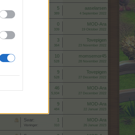
Svar:
5
aaselarsen
Visninger:
389
4 September 2022
Svar:
0
MOD-Ara
Visninger:
339
19 Oktober 2022
Svar:
3
Tovepigen
Visninger:
364
23 November 2022
Svar:
10
momsemor45
Visninger:
528
28 November 2022
Svar:
9
Tovepigen
Visninger:
528
27 December 2022
Svar:
46
MOD-Ara
Visninger:
5,934
27 December 2022
Svar:
9
MOD-Ara
Visninger:
484
22 Januar 2023
Svar:
1
MOD-Ara
Visninger:
310
26 Januar 2023