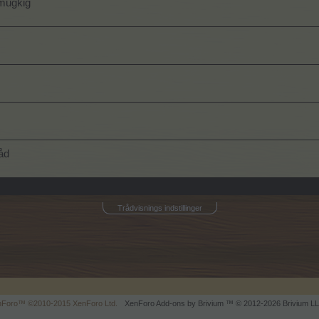
smugkig
åd
Trådvisnings indstillinger
enForo™
©2010-2015 XenForo Ltd.
XenForo
Add-ons by Brivium
™ © 2012-2026 Brivium LL