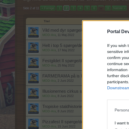
Side 2 af 11
< Forrige
1
2
3
4
5
6
→
11
Næste >
Titel
Vild med dyr spørge/debattråd
Portal De
MOD-Ara
,
11 Maj 2022
If you wish 
Helt i top 5 spørge/debattråd
MOD-Ara
,
17 Maj 2022
sensitive in
confirm you
Festgildet II spørge/debattråd
continue se
MOD-Ara
,
25 Maj 2022
information 
further disc
FARMERAMA på is II spørge/debattråd
MOD-Ara
,
2 Juni 2022
participants
Downstream 
Illusionernes cirkus spørge/debattråd
MOD-Ara
,
8 Juni 2022
Tropiske staldhistorier spørge/debattråd
Persona
MOD-Ara
,
8 Juni 2022
Pizzafest II spørge/debattråd
I want t
MOD-Ara
,
15 Juni 2022