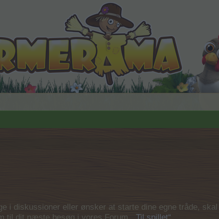
 i diskussioner eller ønsker at starte dine egne tråde, skal du
em til dit næste besøg i vores Forum.
„Til spillet“