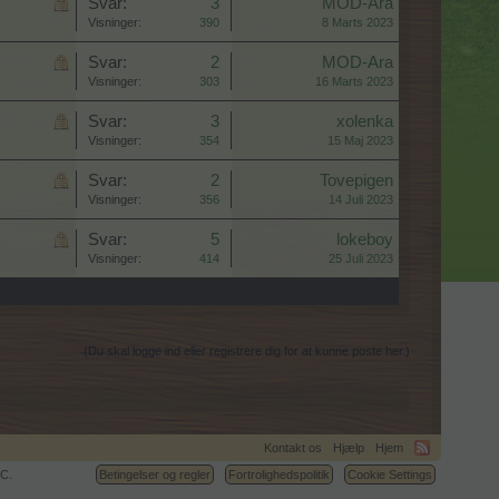
Svar:
3
MOD-Ara
Visninger:
390
8 Marts 2023
Svar:
2
MOD-Ara
Visninger:
303
16 Marts 2023
Svar:
3
xolenka
Visninger:
354
15 Maj 2023
Svar:
2
Tovepigen
Visninger:
356
14 Juli 2023
Svar:
5
lokeboy
Visninger:
414
25 Juli 2023
(Du skal logge ind eller registrere dig for at kunne poste her.)
Kontakt os
Hjælp
Hjem
C.
Betingelser og regler
Fortrolighedspolitik
Cookie Settings