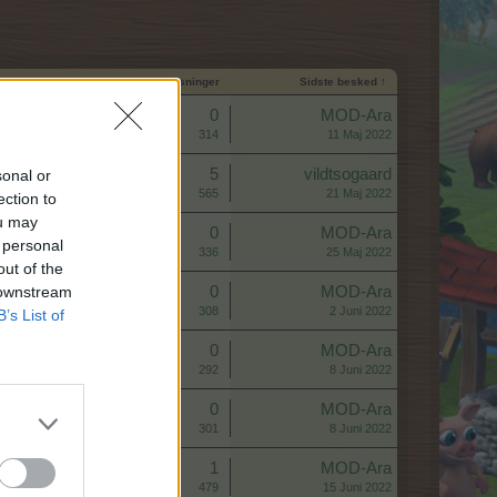
Start dato
Svar
Visninger
Sidste besked ↑
Svar:
0
MOD-Ara
Visninger:
314
11 Maj 2022
Svar:
5
vildtsogaard
sonal or
Visninger:
565
21 Maj 2022
ection to
ou may
Svar:
0
MOD-Ara
 personal
Visninger:
336
25 Maj 2022
out of the
 downstream
Svar:
0
MOD-Ara
Visninger:
308
2 Juni 2022
B’s List of
Svar:
0
MOD-Ara
Visninger:
292
8 Juni 2022
Svar:
0
MOD-Ara
Visninger:
301
8 Juni 2022
Svar:
1
MOD-Ara
Visninger:
479
15 Juni 2022