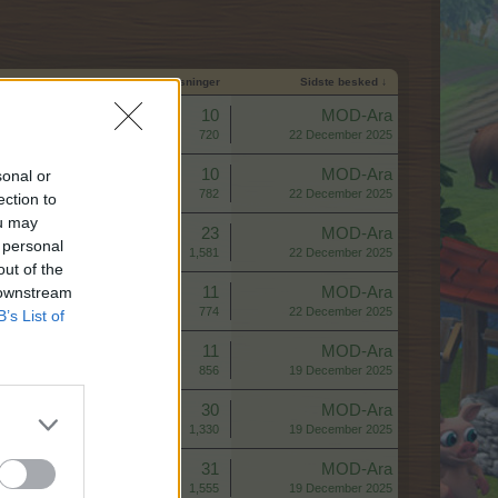
Start dato
Svar
Visninger
Sidste besked ↓
Svar:
10
MOD-Ara
Visninger:
720
22 December 2025
Svar:
10
MOD-Ara
sonal or
Visninger:
782
22 December 2025
ection to
ou may
Svar:
23
MOD-Ara
 personal
Visninger:
1,581
22 December 2025
out of the
 downstream
Svar:
11
MOD-Ara
Visninger:
774
22 December 2025
B’s List of
Svar:
11
MOD-Ara
Visninger:
856
19 December 2025
Svar:
30
MOD-Ara
Visninger:
1,330
19 December 2025
Svar:
31
MOD-Ara
Visninger:
1,555
19 December 2025