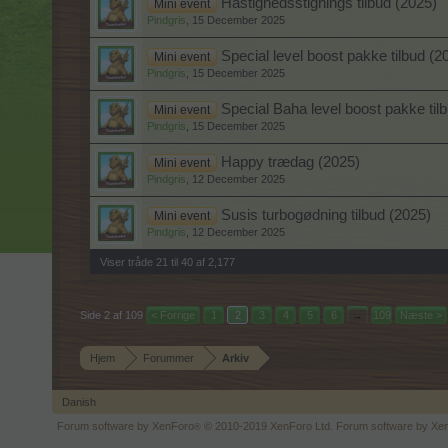
Hastighedsstignings tilbud (2025)
Mini event
Pindgris
,
15 December 2025
Special level boost pakke tilbud (2
Mini event
Pindgris
,
15 December 2025
Special Baha level boost pakke til
Mini event
Pindgris
,
15 December 2025
Happy trædag (2025)
Mini event
Pindgris
,
12 December 2025
Susis turbogødning tilbud (2025)
Mini event
Pindgris
,
12 December 2025
Viser tråde 21 til 40 af 2,177
Side 2 af 109
< Forrige
1
2
3
4
5
6
→
109
Næste >
Hjem
Forummer
Arkiv
Danish
Forum software by XenForo
© 2010-2019 XenForo Ltd.
Forum software by X
®