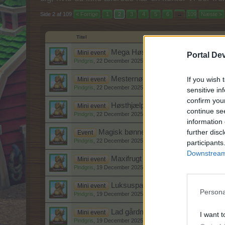
Side 2 af 109
< Forrige
1
2
3
4
5
6
→
109
Næste >
Titel
Mega Høstpakke tilbud (2025)
Mini event
Portal De
Pindgris
,
22 December 2025
Mesternøgle tilbud (2025)
If you wish 
Mini event
Pindgris
,
22 December 2025
sensitive in
confirm you
Høsthjælperdag (2025)
Mini event
continue se
Pindgris
,
22 December 2025
information 
further disc
Magisk bønnestage tilbud (2025)
Event
Pindgris
,
22 December 2025
participants
Downstream 
Maxifrugt tilbud (2025)
Mini event
Pindgris
,
19 December 2025
Luksusparfume pakke tilbud (2025
Mini event
Persona
Pindgris
,
19 December 2025
Lad gårdmønterne klinge (2025)
Mini event
I want t
Pindgris
,
19 December 2025