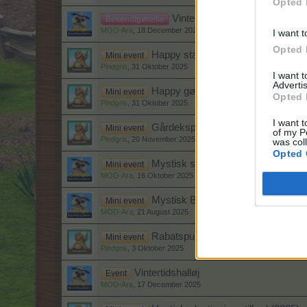
Opted 
Vinter / Jule tema i Farmeram
Bekendtgørelse
MOD-Ara
,
18 December 2025
I want t
Opted 
Happy stalddag (2025)
Mini event
Pindgris
,
31 Oktober 2025
I want 
Advertis
Happy gødningsdag (2025)
Mini event
Opted 
Pindgris
,
31 Oktober 2025
I want t
Gårdekspres (2025)
Mini event
of my P
Pindgris
,
20 November 2025
was col
Opted 
Mystisk staldbygger pakke tilbud (
Mini event
MOD-Ara
,
16 Oktober 2025
Mystisk Baha-stald tilbud (2025)
Mini event
MOD-Ara
,
21 August 2025
Rabatspurt (2025)
Mini event
Pindgris
,
3 Oktober 2025
Vintertidshalløj
Event
MOD-Ara
,
17 December 2025