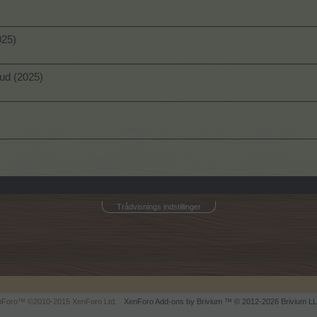
025)
bud (2025)
Trådvisnings indstillinger
enForo™
©2010-2015 XenForo Ltd.
XenForo
Add-ons by Brivium
™ © 2012-2026 Brivium LL