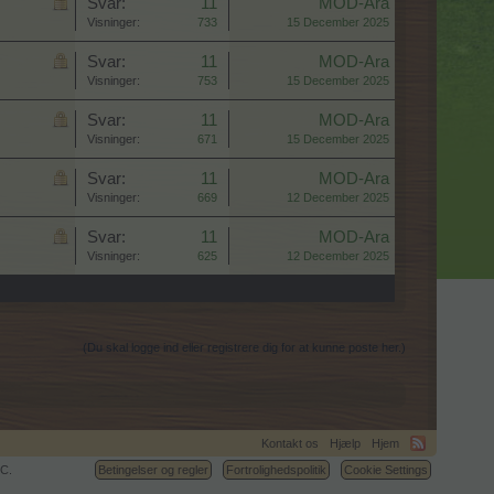
Svar:
11
MOD-Ara
Visninger:
733
15 December 2025
Svar:
11
MOD-Ara
Visninger:
753
15 December 2025
Svar:
11
MOD-Ara
Visninger:
671
15 December 2025
Svar:
11
MOD-Ara
Visninger:
669
12 December 2025
Svar:
11
MOD-Ara
Visninger:
625
12 December 2025
(Du skal logge ind eller registrere dig for at kunne poste her.)
Kontakt os
Hjælp
Hjem
C.
Betingelser og regler
Fortrolighedspolitik
Cookie Settings