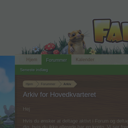
Hjem
Kalender
Forummer
Seneste indlæg
Hjem
Forummer
Arkiv
Arkiv for Hovedkvarteret
Hej
Hvis du ønsker at deltage aktivt i Forum og deltage
dig, hvis du ikke allerede har en konto. Vi ser fr