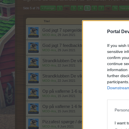
Side 5 af 76
< Forrige
1
←
3
4
5
6
7
→
76
Næste
Titel
God jagt 7 spørge/debattråd
Portal De
MOD-Ara
,
29 Juni 2021
If you wish 
God jagt 7 feedbacktråd
MOD-Ara
,
29 Juni 2021
sensitive in
confirm you
Strandklubben De vilde bananer 2 spørge/deba
continue se
MOD-Ara
,
22 Juni 2021
information 
further disc
Strandklubben De vilde bananer 2 feedbacktr
MOD-Ara
,
22 Juni 2021
participants
Downstream 
Op på vaflerne 1-6 spørge / debattråd
MOD-Ara
,
15 Juni 2021
Op på vaflerne 1-6 feedbacktråd
Persona
MOD-Ara
,
15 Juni 2021
Pizzafest spørge / debattråd
I want t
MOD-Ara
,
8 Juni 2021