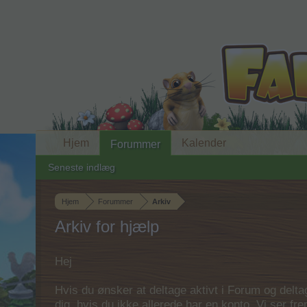
Hjem
Kalender
Forummer
Seneste indlæg
Hjem
Forummer
Arkiv
Arkiv for hjælp
Hej
Hvis du ønsker at deltage aktivt i Forum og deltage
dig, hvis du ikke allerede har en konto. Vi ser fr