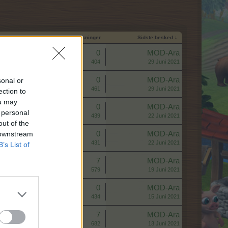
Start dato
Svar
Visninger
Sidste besked ↓
Svar:
0
MOD-Ara
Visninger:
404
29 Juni 2021
Svar:
0
MOD-Ara
sonal or
Visninger:
461
29 Juni 2021
ection to
ou may
Svar:
0
MOD-Ara
 personal
Visninger:
439
22 Juni 2021
out of the
 downstream
Svar:
0
MOD-Ara
Visninger:
431
22 Juni 2021
B’s List of
Svar:
7
MOD-Ara
Visninger:
579
19 Juni 2021
Svar:
0
MOD-Ara
Visninger:
434
15 Juni 2021
Svar:
7
MOD-Ara
Visninger:
682
13 Juni 2021