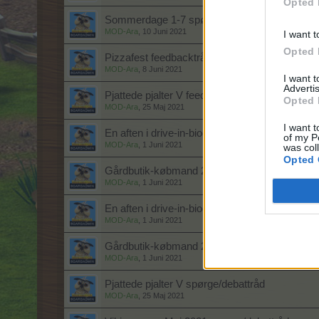
Opted 
Sommerdage 1-7 spørge/debattråd
MOD-Ara
,
10 Juni 2021
I want t
Opted 
Pizzafest feedbacktråd
MOD-Ara
,
8 Juni 2021
I want 
Advertis
Pjattede pjalter V feedbacktråd
Opted 
MOD-Ara
,
25 Maj 2021
I want t
En aften i drive-in-biograf spørge/debattråd
of my P
MOD-Ara
,
1 Juni 2021
was col
Opted 
Gårdbutik-købmand 2 spørge/debattråd
MOD-Ara
,
1 Juni 2021
En aften i drive-in-biograffeedbacktråd
MOD-Ara
,
1 Juni 2021
Gårdbutik-købmand 2 feedbacktråd
MOD-Ara
,
1 Juni 2021
Pjattede pjalter V spørge/debattråd
MOD-Ara
,
25 Maj 2021