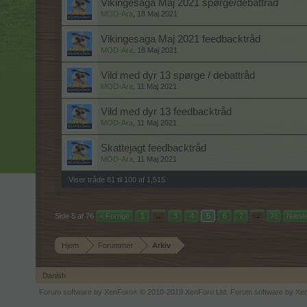
Vikingesaga Maj 2021 spørge/debattråd
MOD-Ara
,
18 Maj 2021
Vikingesaga Maj 2021 feedbacktråd
MOD-Ara
,
18 Maj 2021
Vild med dyr 13 spørge / debattråd
MOD-Ara
,
11 Maj 2021
Vild med dyr 13 feedbacktråd
MOD-Ara
,
11 Maj 2021
Skattejagt feedbacktråd
MOD-Ara
,
11 Maj 2021
Viser tråde 81 til 100 af 1,515
Side 5 af 76
< Forrige
1
←
3
4
5
6
7
→
76
Næste
Hjem
Forummer
Arkiv
Danish
Forum software by XenForo
© 2010-2019 XenForo Ltd.
Forum software by X
®