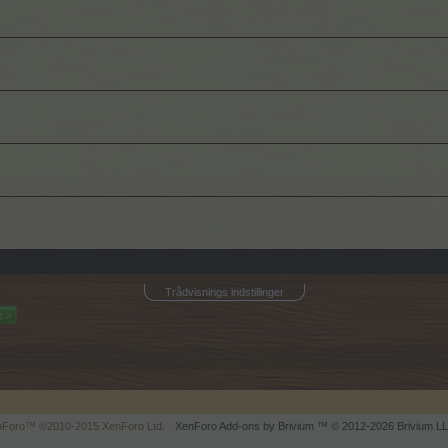
Trådvisnings indstillinger
 >
enForo™
©2010-2015 XenForo Ltd.
XenForo
Add-ons by Brivium
™ © 2012-2026 Brivium LL