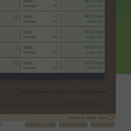
Svar:
0
MOD-Ara
Visninger:
403
18 Maj 2021
Svar:
0
MOD-Ara
Visninger:
422
18 Maj 2021
Svar:
0
MOD-Ara
Visninger:
436
11 Maj 2021
Svar:
0
MOD-Ara
Visninger:
408
11 Maj 2021
Svar:
0
MOD-Ara
Visninger:
460
11 Maj 2021
(Du skal logge ind eller registrere dig for at kunne poste her.)
Kontakt os
Hjælp
Hjem
C.
Betingelser og regler
Fortrolighedspolitik
Cookie Settings