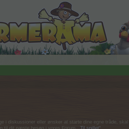
 i diskussioner eller ønsker at starte dine egne tråde, skal du
em til dit næste besøg i vores Forum.
„Til spillet“