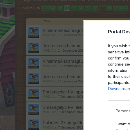
Side 2 af 76
< Forrige
1
2
3
4
5
6
→
76
Næste >
Titel
Vintermarkedsmagi 1-3 spørge/debattråd
Portal De
MOD-Ara
,
16 December 2021
If you wish 
Julerockens hemmelighed spørge/debattråd
MOD-Ara
,
14 December 2021
sensitive in
confirm you
Vintermarkedsmagi 1-3 feedbacktråd
continue se
MOD-Ara
,
16 December 2021
information 
further disc
Julerockens hemmelighed feedbacktråd
MOD-Ara
,
14 December 2021
participants
Downstream 
Småkagetyv I-VI spørge/debattråd
MOD-Ara
,
7 December 2021
Småkagetyv I-VI feedbacktråd
Persona
MOD-Ara
,
7 December 2021
Polarfest 2 spørge/debattråd
I want t
MOD-Ara
,
7 December 2021