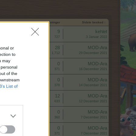
Start dato
Svar
Visninger
Sidste besked ↓
Svar:
9
kehlet
Visninger:
727
3 Januar 2022
Svar:
28
MOD-Ara
sonal or
Visninger:
1,712
29 December 2021
ection to
ou may
Svar:
0
MOD-Ara
 personal
Visninger:
371
16 December 2021
out of the
 downstream
Svar:
0
MOD-Ara
Visninger:
378
14 December 2021
B’s List of
Svar:
12
MOD-Ara
Visninger:
633
12 December 2021
Svar:
0
MOD-Ara
Visninger:
360
7 December 2021
Svar:
0
MOD-Ara
Visninger:
371
7 December 2021