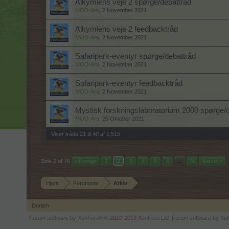
Alkymiens veje 2 spørge/debattråd
MOD-Ara
,
2 November 2021
Alkymiens veje 2 feedbacktråd
MOD-Ara
,
2 November 2021
Safaripark-eventyr spørge/debattråd
MOD-Ara
,
2 November 2021
Safaripark-eventyr feedbacktråd
MOD-Ara
,
2 November 2021
Mystisk forskningslaboratorium 2000 spørge/
MOD-Ara
,
26 Oktober 2021
Viser tråde 21 til 40 af 1,515
Side 2 af 76
< Forrige
1
2
3
4
5
6
→
76
Næste >
Hjem
Forummer
Arkiv
Danish
Forum software by XenForo
© 2010-2019 XenForo Ltd.
Forum software by X
®