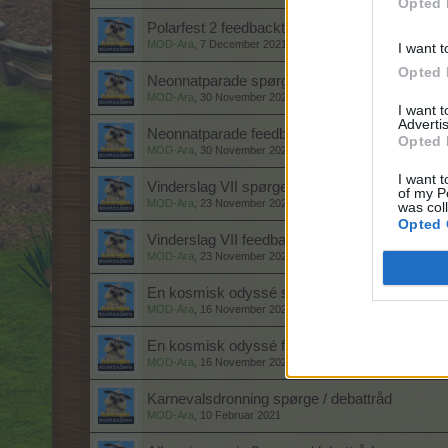
Opted 
Polarfest 2 feedbacktråd
MOD-Ara
,
7 December 2021
I want t
Opted 
Neonnatparade spørge/debattråd
MOD-Ara
,
30 November 2021
I want 
Advertis
Neonnatparade feedbacktråd
Opted 
MOD-Ara
,
30 November 2021
I want t
Vinderslag VII spørge/debattråd
of my P
MOD-Ara
,
23 November 2021
was col
Opted 
Vinderslag VII feedbacktråd
MOD-Ara
,
23 November 2021
En kosmisk odyssé spørge/debattråd
MOD-Ara
,
16 November 2021
En kosmisk odyssé feedbacktråd
MOD-Ara
,
16 November 2021
Karnevalsdronning spørge / debattråd
MOD-Ara
,
10 Februar 2021