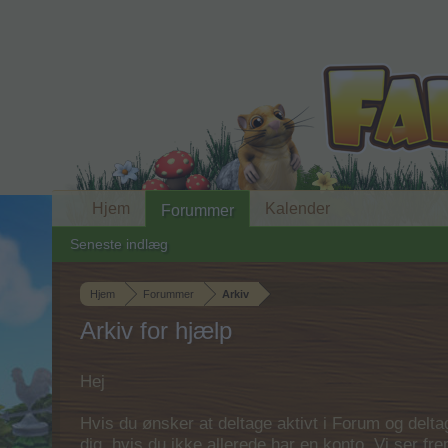
Hjem
Kalender
Forummer
Seneste indlæg
Hjem
Forummer
Arkiv
Arkiv for hjælp
Hej
Hvis du ønsker at deltage aktivt i Forum og deltage
dig, hvis du ikke allerede har en konto. Vi ser fr