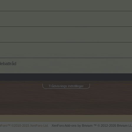
debattråd
Trådvisnings indstillinger
enForo™
©2010-2015 XenForo Ltd.
XenForo
Add-ons by Brivium
™ © 2012-2026 Brivium LL