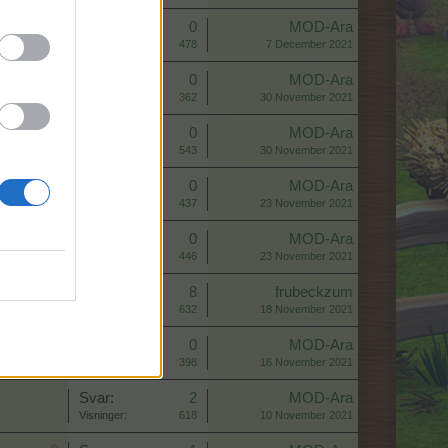
Svar:
0
MOD-Ara
Visninger:
478
7 December 2021
Svar:
0
MOD-Ara
Visninger:
362
30 November 2021
Svar:
0
MOD-Ara
Visninger:
543
30 November 2021
Svar:
0
MOD-Ara
Visninger:
437
23 November 2021
Svar:
0
MOD-Ara
Visninger:
446
23 November 2021
Svar:
8
frubeckzum
Visninger:
632
18 November 2021
Svar:
0
MOD-Ara
Visninger:
398
16 November 2021
Svar:
2
MOD-Ara
Visninger:
618
10 November 2021