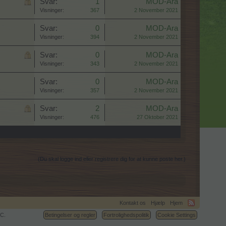
Svar:
1
MOD-Ara
Visninger:
367
2 November 2021
Svar:
0
MOD-Ara
Visninger:
394
2 November 2021
Svar:
0
MOD-Ara
Visninger:
343
2 November 2021
Svar:
0
MOD-Ara
Visninger:
357
2 November 2021
Svar:
2
MOD-Ara
Visninger:
476
27 Oktober 2021
(Du skal logge ind eller registrere dig for at kunne poste her.)
Kontakt os
Hjælp
Hjem
C.
Betingelser og regler
Fortrolighedspolitik
Cookie Settings