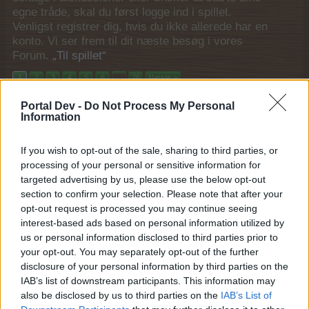
egne tråde, skal du først logge ind i spillet.
Venligst registrer dig, hvis du ikke allerede har en
konto. Vi ser frem til dit næste besøg i vores
Forum.
„Til spillet“
1
2
3
4
5
6
→
76
Næste >
Portal Dev -
Do Not Process My Personal
Titel
Sidste besked
Information
Vejen til guldet spørge/debattråd
Pindgris
7 Marts 2022
If you wish to opt-out of the sale, sharing to third parties, or
Svar:
3
processing of your personal or sensitive information for
Vejen til guldet feedbacktråd
Feedback
Pindgris
targeted advertising by us, please use the below opt-out
8 Marts 2022
Svar:
2
section to confirm your selection. Please note that after your
Fiesta mariachi spørge/debattråd
opt-out request is processed you may continue seeing
MOD-Ara
interest-based ads based on personal information utilized by
23 Februar 2022
Svar:
2
us or personal information disclosed to third parties prior to
Fiesta mariachi feedbacktråd
your opt-out. You may separately opt-out of the further
MOD-Ara
disclosure of your personal information by third parties on the
23 Februar 2022
Svar:
0
IAB’s list of downstream participants. This information may
Farve på det grå 1-3 spørge/debattråd
MOD-Ara
also be disclosed by us to third parties on the
IAB’s List of
15 Februar 2022
Svar:
3