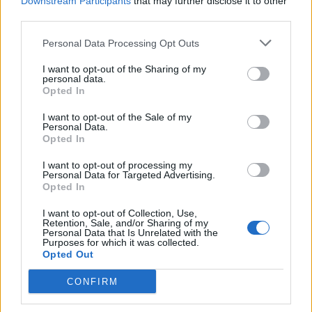
Downstream Participants
that may further disclose it to other
Farve på det grå 1-3 feedbacktråd
third parties.
MOD-Ara
10 Februar 2022
Svar:
0
Personal Data Processing Opt Outs
Valentinsdag 2022 spørge/debattråd
MOD-Ara
I want to opt-out of the Sharing of my
9 Februar 2022
Svar:
0
personal data.
Valentinsdag 2022 feedbacktråd
Opted In
MOD-Ara
9 Februar 2022
Svar:
0
I want to opt-out of the Sale of my
Personal Data.
Vejen til kærlighed spørge/debattråd
Opted In
MOD-Ara
2 Februar 2022
Svar:
0
I want to opt-out of processing my
Vejen til kærlighed feedbacktråd
Personal Data for Targeted Advertising.
MOD-Ara
Opted In
2 Februar 2022
Svar:
0
En dag på museet II spørge/debattråd
I want to opt-out of Collection, Use,
MOD-Ara
Retention, Sale, and/or Sharing of my
5 Februar 2022
Svar:
2
Personal Data that Is Unrelated with the
Purposes for which it was collected.
En dag på museet II feedbacktråd
Opted Out
MOD-Ara
2 Februar 2022
Svar:
1
CONFIRM
Fødselsdagsmiddagen spørge/debattråd
MOD-Ara
27 Januar 2022
Svar:
4