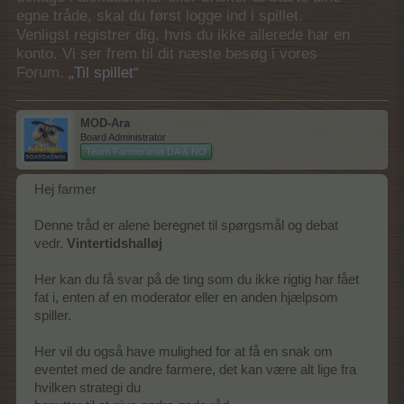
egne tråde, skal du først logge ind i spillet.
Venligst registrer dig, hvis du ikke allerede har en
konto. Vi ser frem til dit næste besøg i vores
Forum.
„Til spillet“
MOD-Ara
Board Administrator
Team Farmerama DA & NO
Hej farmer
Denne tråd er alene beregnet til spørgsmål og debat
vedr.
Vintertidshalløj
Her kan du få svar på de ting som du ikke rigtig har fået
fat i, enten af en moderator eller en anden hjælpsom
spiller.
Her vil du også have mulighed for at få en snak om
eventet med de andre farmere, det kan være alt lige fra
hvilken strategi du