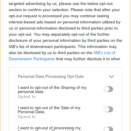
targeted advertising by us, please use the below opt-out
God fornøjelse med eventet
section to confirm your selection. Please note that after your
19 December 2025
opt-out request is processed you may continue seeing
interest-based ads based on personal information utilized by
us or personal information disclosed to third parties prior to
your opt-out. You may separately opt-out of the further
lotus
disclosure of your personal information by third parties on the
Junior ekspert
IAB’s list of downstream participants. This information may
also be disclosed by us to third parties on the
IAB’s List of
Minispil på brætspil åbner ikke, når der landes på dem.
Downstream Participants
that may further disclose it to other
Skal der gøres noget speciel, for at de åbner?
third parties.
21 December 2025
Personal Data Processing Opt Outs
I want to opt-out of the Sharing of my
personal data.
MOD-Ara
Opted In
Board Administrator
Team Farmerama DA & NO
I want to opt-out of the Sale of my
Personal Data.
lotus sagde:
↑
Opted In
Minispil på brætspil åbner ikke, når der landes på dem. Skal der
I want to opt-out of processing my
gøres noget speciel, for at de åbner?