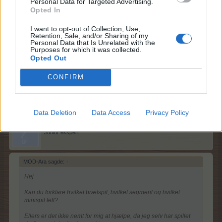
Personal Data for Targeted Advertising.
Opted In
Hej
I want to opt-out of Collection, Use,
Retention, Sale, and/or Sharing of my
Kan du forklare hvilket brætspil, hvilket segment og
Personal Data that Is Unrelated with the
hvilket minispil felt?
Purposes for which it was collected.
Opted Out
Ellers er det ikke nemt for mig at hjælpe, da jeg selv har
spillet de fleste minispil uden problemer
CONFIRM
21 December 2025
Data Deletion
Data Access
Privacy Policy
lotus
Junior ekspert
MOD-Ara sagde:
↑
Hej
Kan du forklare hvilket brætspil, hvilket segment og hvilket
minispil felt?
Ellers er det ikke nemt for mig at hjælpe, da jeg selv har spillet