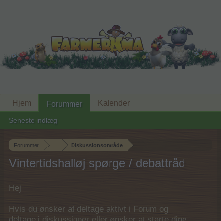
Hjem
Kalender
Forummer
Seneste indlæg
Forummer
...
Diskussionsområde
Vintertidshalløj spørge / debattråd
Hej
Hvis du ønsker at deltage aktivt i Forum og
deltage i diskussioner eller ønsker at starte dine