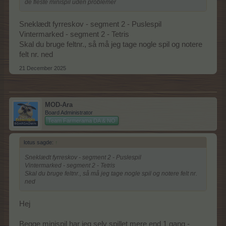
de fleste minispil uden problemer
Sneklædt fyrreskov - segment 2 - Puslespil
Vintermarked - segment 2 - Tetris
Skal du bruge feltnr., så må jeg tage nogle spil og notere
felt nr. ned
21 December 2025
MOD-Ara
Board Administrator
Team Farmerama DA & NO
lotus sagde:
↑
Sneklædt fyrreskov - segment 2 - Puslespil
Vintermarked - segment 2 - Tetris
Skal du bruge feltnr., så må jeg tage nogle spil og notere felt nr.
ned
Hej
Begge minispil har jeg selv spillet mere end 1 gang -