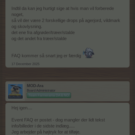
Indtil da kan jeg hurtigt sige at hvis man vil forberede
noget,
så vil der være 2 forskellige drops på agerjord, vildmark
og skovlysning.
det ene fra afgrøder/træer/stalde
og det andet fra træer/stalde
FAQ kommer så snart jeg er færdig
17 December 2025
MOD-Ara
Board Administrator
Team Farmerama DA & NO
Hej igen....
Event FAQ er postet - dog mangler der lidt tekst
info/billeder i de sidste indlæg.....
Jeg arbejder på højtryk for at tilføje.