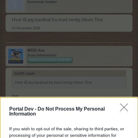
Kommende forfatter
Hvor få jeg kardinal fra med venlig hilsen Tina
19 December 2025
MOD-Ara
Board Administrator
Team Farmerama DA & NO
tinaf36 sagde:
↑
Hvor få jeg kardinal fra med venlig hilsen Tina
Hej
Dit indlæg er flyttet til tråden her som handler om eventet
Portal Dev -
Do Not Process My Personal
Information
FAQ for eventet beskriver hvordan du får både
vinterkardinal (event dyr/stald)
If you wish to opt-out of the sale, sharing to third parties, or
og Kardinal (permanent dyr/stald)
processing of your personal or sensitive information for