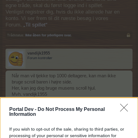
egne tråde, skal du først logge ind i spillet.
Venligst registrer dig, hvis du ikke allerede har en
konto. Vi ser frem til dit næste besøg i vores
Forum.
„Til spillet“
Trådstatus:
Ikke åben for yderligere svar.
vandijk1955
Forum kontrollør
Når man vil tjekke top 1000 deltagere, kan man ikke
bruge scroll baren i højre side.
Her, kan jeg dog bruge musens scroll hjul.
Mvh. vandijk1955
22 November 2014
Portal Dev -
Do Not Process My Personal
Information
MOD-Ara
If you wish to opt-out of the sale, sharing to third parties, or
Board Administrator
Team Farmerama DA & NO
processing of your personal or sensitive information for