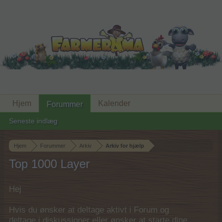
Hjem
Kalender
Forummer
Seneste indlæg
Hjem
Forummer
Arkiv
Arkiv for hjælp
Top 1000 Layer
Hej
Hvis du ønsker at deltage aktivt i Forum og
deltage i diskussioner eller ønsker at starte dine