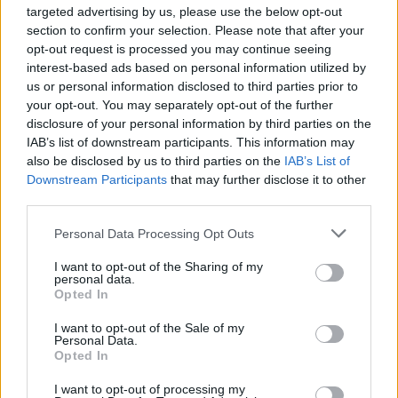
targeted advertising by us, please use the below opt-out
section to confirm your selection. Please note that after your
vandijk1955 sagde:
↑
opt-out request is processed you may continue seeing
Når man vil tjekke top 1000 deltagere, kan man ikke bruge scroll
interest-based ads based on personal information utilized by
baren i højre side.
Her, kan jeg dog bruge musens scroll hjul.
us or personal information disclosed to third parties prior to
Mvh. vandijk1955
your opt-out. You may separately opt-out of the further
disclosure of your personal information by third parties on the
Hej
IAB’s list of downstream participants. This information may
also be disclosed by us to third parties on the
IAB’s List of
Dette problem er kendt og teknikkerne forsøger at løse
Downstream Participants
that may further disclose it to other
det......
third parties.
22 November 2014
Personal Data Processing Opt Outs
I want to opt-out of the Sharing of my
vandijk1955
personal data.
Forum kontrollør
Opted In
I want to opt-out of the Sale of my
Personal Data.
ok
Opted In
22 November 2014
I want to opt-out of processing my