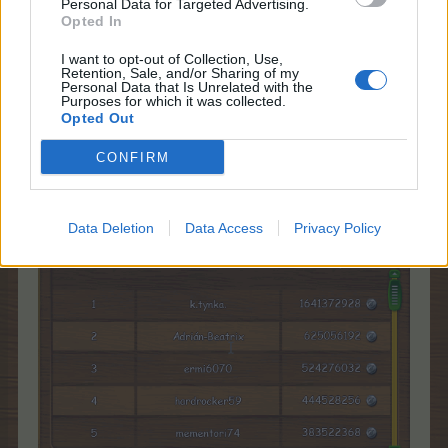
Personal Data for Targeted Advertising.
Opted In
MOD-Ara
Board Administrator
I want to opt-out of Collection, Use,
Team Farmerama DA & NO
Retention, Sale, and/or Sharing of my
Personal Data that Is Unrelated with the
Purposes for which it was collected.
Hej i tråden.....
Opted Out
Ved at man trykker på et navn på listen kan der scrolles
CONFIRM
via scrollhjulet på musen som forsøgt vist herunder:
Data Deletion
Data Access
Privacy Policy