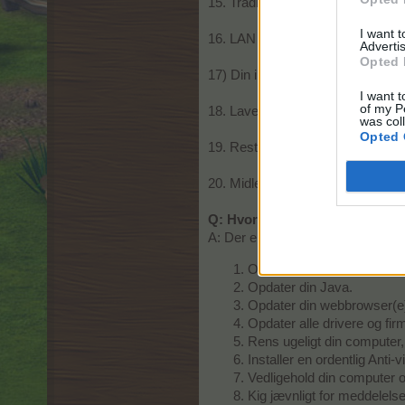
15. Trådløs internetforbindelses s
I want 
16. LAN eller trådløse kort / adapte
Advertis
Opted 
17) Din internetudbyder har bred
I want t
of my P
18. Lave signaler eller svage linje
was col
Opted 
19. Restriktioner i routeren / mo
20. Midlertidig vedligeholdelse el
Q: Hvordan kan jeg så løse det
A: Der er altid en løsning på prob
Opdater din Flash player.
Opdater din Java.
Opdater din webbrowser(e
Opdater alle drivere og fi
Rens ugeligt din computer, fo
Installer en ordentlig Anti-
Vedligehold din computer o
Kig jævnligt for meddelel