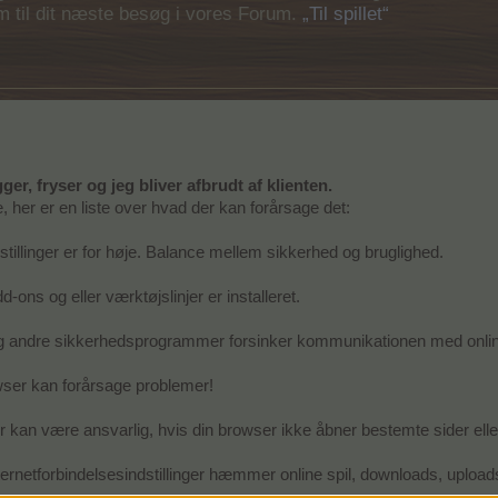
em til dit næste besøg i vores Forum.
„Til spillet“
gger, fryser og jeg bliver afbrudt af klienten.
 her er en liste over hvad der kan forårsage det:
illinger er for høje. Balance mellem sikkerhed og bruglighed.
d-ons og eller værktøjslinjer er installeret.
 og andre sikkerhedsprogrammer forsinker kommunikationen med online
wser kan forårsage problemer!
kan være ansvarlig, hvis din browser ikke åbner bestemte sider elle
 internetforbindelsesindstillinger hæmmer online spil, downloads, uploa