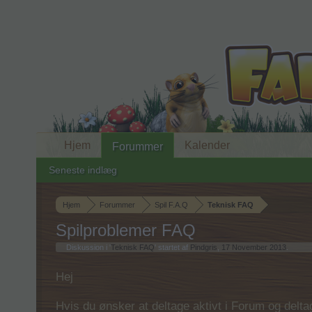
Hjem
Kalender
Forummer
Seneste indlæg
Hjem
Forummer
Spil F.A.Q
Teknisk FAQ
Spilproblemer FAQ
Diskussion i '
Teknisk FAQ
' startet af
Pindgris
,
17 November 2013
.
Hej
Hvis du ønsker at deltage aktivt i Forum og deltage