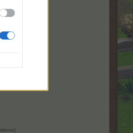
ndelse til være langsom.
roblemer)