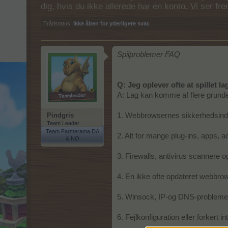
dig, hvis du ikke allerede har en konto. Vi ser fr
Trådstatus:
Ikke åben for yderligere svar.
Spilproblemer FAQ
Q: Jeg oplever ofte at spillet la
A: Lag kan komme af flere grunde,
Pindgris
1. Webbrowsernes sikkerhedsindst
Team Leader
Team Farmerama DA
2. Alt for mange plug-ins, apps, ad
& NO
3. Firewalls, antivirus scannere
4. En ikke ofte opdateret webbro
5. Winsock, IP-og DNS-problemer 
6. Fejlkonfiguration eller forkert