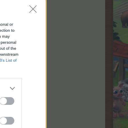
sonal or
ektive operativsystemer.
ection to
ou may
 personal
out of the
 downstream
B’s List of
 systemets ydeevne.