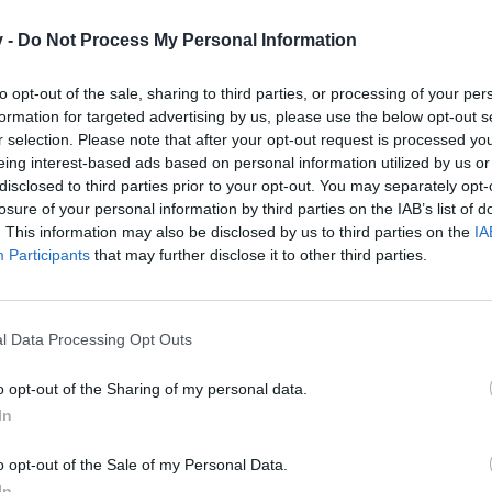
t konfigurerede systemindstillinger.
v -
Do Not Process My Personal Information
m processer.
to opt-out of the sale, sharing to third parties, or processing of your per
rund af ikke tilstrækkelig hardware opsætning og / eller langsom eff
formation for targeted advertising by us, please use the below opt-out s
r selection. Please note that after your opt-out request is processed y
eing interest-based ads based on personal information utilized by us or
disclosed to third parties prior to your opt-out. You may separately opt-
losure of your personal information by third parties on the IAB’s list of
. This information may also be disclosed by us to third parties on the
IA
Participants
that may further disclose it to other third parties.
illinger i registreringsdatabasen.
sæt eller andre malware infektioner skader din internetforbindelse og
l Data Processing Opt Outs
 på grund af driver problemer, hardware problemer eller infektioner.
o opt-out of the Sharing of my personal data.
erer med TCP / IP-protokollen og bruger systemressourcer.
In
lt lav, selv om mængden af hardware RAM er tilstrækkelig.
o opt-out of the Sale of my Personal Data.
In