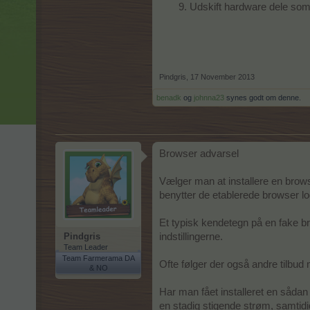
Udskift hardware dele som
Pindgris
,
17 November 2013
benadk
og
johnna23
synes godt om denne.
Browser advarsel
Vælger man at installere en brows
benytter de etablerede browser lo
Et typisk kendetegn på en fake b
Pindgris
indstillingerne.
Team Leader
Team Farmerama DA
Ofte følger der også andre tilbu
& NO
Har man fået installeret en sådan f
en stadig stigende strøm, samtidi