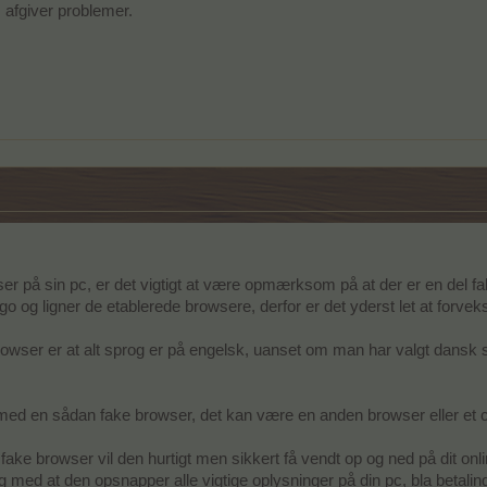
 afgiver problemer.
er på sin pc, er det vigtigt at være opmærksom på at der er en del f
go og ligner de etablerede browsere, derfor er det yderst let at forv
rowser er at alt sprog er på engelsk, uanset om man har valgt dansk 
d med en sådan fake browser, det kan være en anden browser eller et 
ake browser vil den hurtigt men sikkert få vendt op og ned på dit online
g med at den opsnapper alle vigtige oplysninger på din pc, bla betalin