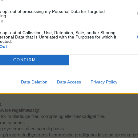
ignaler er for svage og forårsager lagproblemer.
to opt-out of processing my Personal Data for Targeted
r indstillinger er forkerte, konfigureret forkert eller korrupt.
ing.
In
bånds problemer i myldretiden.
o opt-out of Collection, Use, Retention, Sale, and/or Sharing
ersonal Data that Is Unrelated with the Purposes for which it
r, forudsat fra ISP (hovedsageligt i landområder), får din internetforbi
lected.
Out
dem skader hastigheden på din internetforbindelse.
CONFIRM
ler Internetgateway problemer.
?
lemerne, her er et par stykker:
Data Deletion
Data Access
Privacy Policy
).
rmware regelmæssigt.
r midlertidige filer, korrupte og eller beskadiget filer.
virus scanner.
g systemer på en ugentlig basis.
ser på internetudbyderens hjemmeside (vedligeholdelse og tekniske p