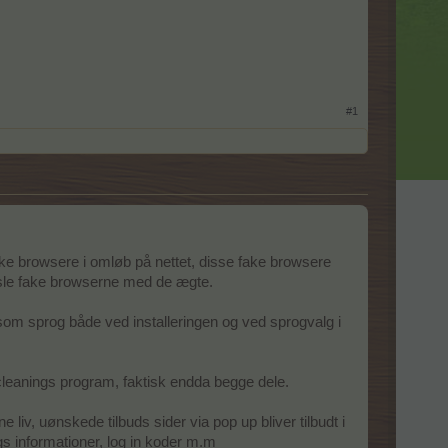
#1
ake browsere i omløb på nettet, disse fake browsere
eksle fake browserne med de ægte.
som sprog både ved installeringen og ved sprogvalg i
cleanings program, faktisk endda begge dele.
 liv, uønskede tilbuds sider via pop up bliver tilbudt i
gs informationer, log in koder m.m