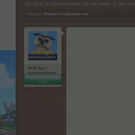
dig, hvis du ikke allerede har en konto. Vi ser fr
Trådstatus:
Ikke åben for yderligere svar.
MOD-Ara
Board Administrator
Team Farmerama DA
& NO