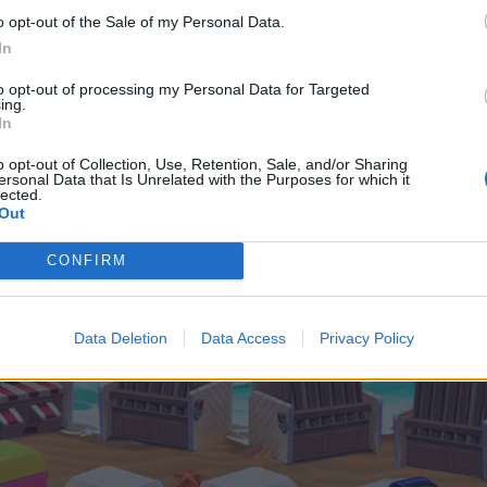
o opt-out of the Sale of my Personal Data.
In
Findes via torvet i byen, nyhedssiden
to opt-out of processing my Personal Data for Targeted
eller kalender symbolet på event uret.
ing.
In
o opt-out of Collection, Use, Retention, Sale, and/or Sharing
ersonal Data that Is Unrelated with the Purposes for which it
lected.
Out
CONFIRM
Data Deletion
Data Access
Privacy Policy