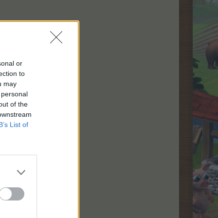
sonal or
ection to
ou may
 personal
out of the
 downstream
B’s List of