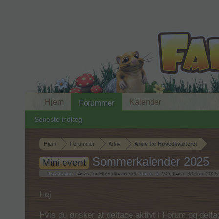
Hjem
Kalender
Forummer
Seneste indlæg
Hjem
Forummer
Arkiv
Arkiv for Hovedkvarteret
Sommerkalender 2025
Mini event
Diskussion i '
Arkiv for Hovedkvarteret
' startet af
MOD-Ara
,
30 Juni 2025
.
Hej
Hvis du ønsker at deltage aktivt i Forum og deltage