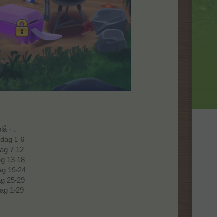
lå +.
 dag 1-6
dag 7-12
ag 13-18
ag 19-24
ag 25-29
dag 1-29