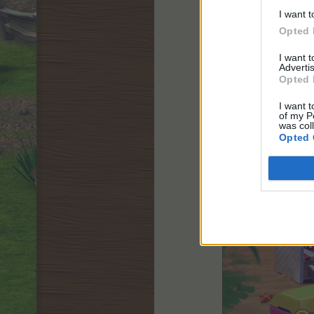
I want t
Opted 
I want 
Advertis
Opted 
I want t
of my P
was col
Opted 