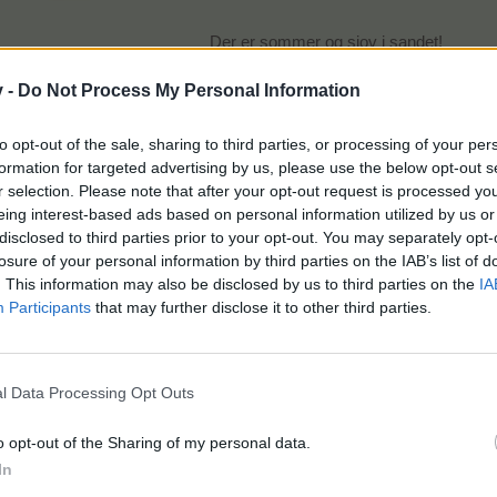
Der er sommer og sjov i sandet!
Besøg sommerkalenderen for
v -
Do Not Process My Personal Information
at hente den daglige gave - hentes alle
låses der op for bonusgaverne.
to opt-out of the sale, sharing to third parties, or processing of your per
Læn jer tilbage, og nyd solen!
formation for targeted advertising by us, please use the below opt-out s
r selection. Please note that after your opt-out request is processed y
Tirsdag 1/7 kl. 00 - Torsdag 31/7 kl. 23.59
eing interest-based ads based on personal information utilized by us or
disclosed to third parties prior to your opt-out. You may separately opt-
losure of your personal information by third parties on the IAB’s list of
. This information may also be disclosed by us to third parties on the
IA
Participants
that may further disclose it to other third parties.
l Data Processing Opt Outs
o opt-out of the Sharing of my personal data.
In