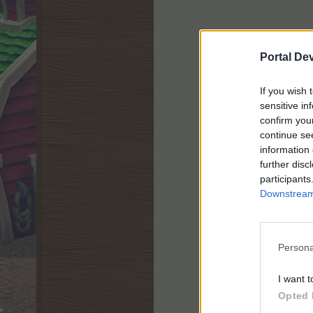
Portal De
If you wish 
sensitive in
confirm you
continue se
information 
further disc
participants
Downstream 
Persona
I want t
Opted 