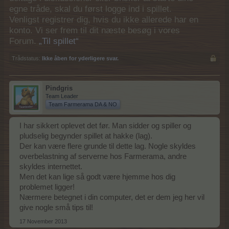
egne tråde, skal du først logge ind i spillet.
Venligst registrer dig, hvis du ikke allerede har en
konto. Vi ser frem til dit næste besøg i vores
Forum.
„Til spillet“
Trådstatus:
Ikke åben for yderligere svar.
Pindgris
Team Leader
Team Farmerama DA & NO
I har sikkert oplevet det før. Man sidder og spiller og
pludselig begynder spillet at hakke (lag).
Der kan være flere grunde til dette lag. Nogle skyldes
overbelastning af serverne hos Farmerama, andre
skyldes internettet.
Men det kan lige så godt være hjemme hos dig
problemet ligger!
Nærmere betegnet i din computer, det er dem jeg her vil
give nogle små tips til!
17 November 2013