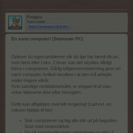
Pindgris
Team Leader
Team Farmerama DA & NO
En sund computer! (Stationær PC)
Oplever du ingen problemer når du lige har tændt din pc,
men først efter f.eks. 2 timer, kan det skyldes dårligt
klima i computeren. Dårlig luftgennemstrømning giver en
varm computer, hvilket resultere i at den må arbejde
under ringere vilkår.
Hvis samtlige ventilationshuller, er stoppet til af støv,
virker blæserne ikke efter hensigten.
Dette kan afhjælpes med lidt rengøring! (Lad evt. en
voksen hjælpe til her)
Sluk computeren og tag alle stik ud på bagsiden.
Start med strømstikket.
Op på spisebordet med computeren og skru 2