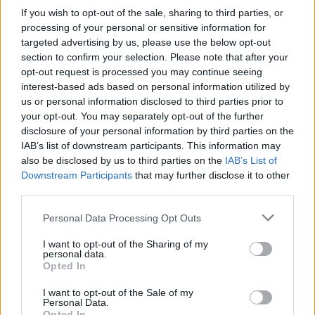
If you wish to opt-out of the sale, sharing to third parties, or
processing of your personal or sensitive information for
targeted advertising by us, please use the below opt-out
Pindgris
section to confirm your selection. Please note that after your
Team Leader
Team Farmerama DA & NO
opt-out request is processed you may continue seeing
interest-based ads based on personal information utilized by
Det var så rengøringen!
us or personal information disclosed to third parties prior to
your opt-out. You may separately opt-out of the further
disclosure of your personal information by third parties on the
Men det er også vigtigt at computeren bruger de seneste
IAB’s list of downstream participants. This information may
drivere og filer.
also be disclosed by us to third parties on the
IAB’s List of
Hold altid Windows opdateret med de nyeste opdates,
Downstream Participants
that may further disclose it to other
som kan køres automatisk.
third parties.
Grafikkortet skal også altid være opdateret. Find den
seneste driver hos producenten af dit grafikkort.
Personal Data Processing Opt Outs
Udover dét, er det også vigtigt at man har den nyeste
I want to opt-out of the Sharing of my
Flash player installeret på sin computer. Farmerama
personal data.
spillet, bruger denne afspiller til at vise små animationer,
Opted In
videoer og andet indhold.
I want to opt-out of the Sale of my
Det skader ikke at installere Flash player to gange, så for
Personal Data.
en sikkerheds skyld kan du hente den
her
.
Opted In