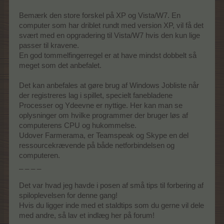
Bemærk den store forskel på XP og Vista/W7. En
computer som har driblet rundt med version XP, vil få det
svært med en opgradering til Vista/W7 hvis den kun lige
passer til kravene.
En god tommelfingerregel er at have mindst dobbelt så
meget som det anbefalet.
Det kan anbefales at gøre brug af Windows Jobliste når
der registreres lag i spillet, specielt fanebladene
Processer og Ydeevne er nyttige. Her kan man se
oplysninger om hvilke programmer der bruger løs af
computerens CPU og hukommelse.
Udover Farmerama, er Teamspeak og Skype en del
ressourcekrævende på både netforbindelsen og
computeren.
_ _ _ _
Det var hvad jeg havde i posen af små tips til forbering af
spiloplevelsen for denne gang!
Hvis du ligger inde med et staldtips som du gerne vil dele
med andre, så lav et indlæg her på forum!