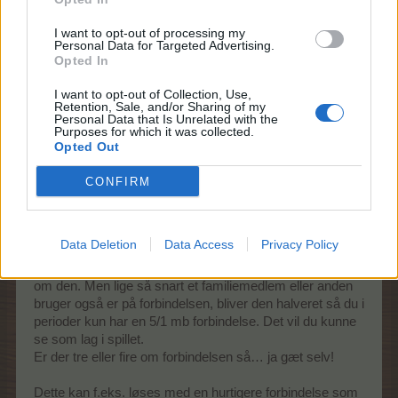
Derudover er det heller ikke en skam at holde
I want to opt-out of processing my
programmerne
Shockwave
og
Java
opdateret!
Personal Data for Targeted Advertising.
Opted In
17 November 2013
I want to opt-out of Collection, Use,
Retention, Sale, and/or Sharing of my
Personal Data that Is Unrelated with the
Purposes for which it was collected.
Pindgris
Opted Out
Team Leader
Team Farmerama DA & NO
CONFIRM
Hjemmenetværk! Deler du forbindelsen?
Data Deletion
Data Access
Privacy Policy
Hvis man er udstyret med en router og en netforbindelse
på 10/2 mb er man rimelig godt stillet hvis man er alene
om den. Men lige så snart et familiemedlem eller anden
bruger også er på forbindelsen, bliver den halveret så du i
perioder kun har en 5/1 mb forbindelse. Det vil du kunne
se som lag i spillet.
Er der tre eller fire om forbindelsen så… ja gæt selv!
Dette kan f.eks. løses med en hurtigere forbindelse som