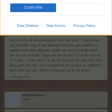
14 Oktober 2014
CONFIRM
Bifido
Data Deletion
Data Access
Privacy Policy
Aktiv forfatter
også herfra at alting fungerer som det skal ... dog kunne
jeg forestille mig at den besked om at brugte billetter er
spildte hvis man afbryder spillet var mere tydelig samt
der var en "annuller" ligesom der er det "v" så der var en
"x" knap ... som det er nu får du det bare at vide men kan
ikke gøre det om, men mange tak for at give os spillene
igen, selv om det i første omgang kun er på prøve.
14 Oktober 2014
MOD-Shaman
Guest