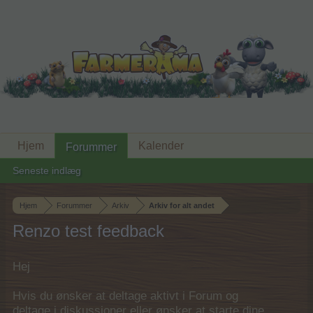
Hjem
Kalender
Forummer
Seneste indlæg
Hjem
Forummer
Arkiv
Arkiv for alt andet
Renzo test feedback
Hej
Hvis du ønsker at deltage aktivt i Forum og
deltage i diskussioner eller ønsker at starte dine