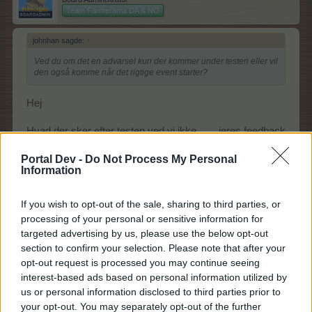
Team Farmerama DA & NO
johnhan sagde:
↑
Ved du om det en advarsel kun der kommer under testen eller vil
den også komme når det rigtige event starter?
Hej
Hvad der sker efter testen ved vi ikke........jeres feedback
vil blive sendt til udviklerne - hvad de så evt. finder på
Portal Dev -
Do Not Process My Personal
evt. at ændre må vi vente og se.....
Information
14 Oktober 2014
If you wish to opt-out of the sale, sharing to third parties, or
processing of your personal or sensitive information for
deepchord
targeted advertising by us, please use the below opt-out
Junior ekspert
section to confirm your selection. Please note that after your
opt-out request is processed you may continue seeing
interest-based ads based on personal information utilized by
Jeg vil egentlig blot udtrykke tilfredshed med, at
us or personal information disclosed to third parties prior to
spiludbyderne forstår, at Renzos Marked er ønsket af
your opt-out. You may separately opt-out of the further
mange spillere. Godt at se eventen tilbage. Forhåbentlig