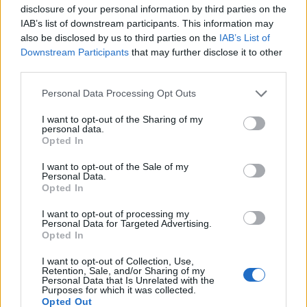
disclosure of your personal information by third parties on the
falder denne testkørsel positivt ud.
IAB’s list of downstream participants. This information may
14 Oktober 2014
also be disclosed by us to third parties on the
IAB’s List of
Downstream Participants
that may further disclose it to other
third parties.
Skovslund23
Forum prof
Personal Data Processing Opt Outs
I want to opt-out of the Sharing of my
Vi har også bruget alle vores billetter uden nogle
personal data.
Opted In
problemer, så testen er også godkendt herfra
I want to opt-out of the Sale of my
14 Oktober 2014
Personal Data.
Opted In
I want to opt-out of processing my
loba10
Personal Data for Targeted Advertising.
Junior ekspert
Opted In
I want to opt-out of Collection, Use,
Retention, Sale, and/or Sharing of my
Jeg er heller ikke stødt ind i problemer. Har brugt alle de
Personal Data that Is Unrelated with the
billetter jeg havde, jævnt fordelt på de 3 "boder", og alt
Purposes for which it was collected.
fungerede perfekt.
Opted Out