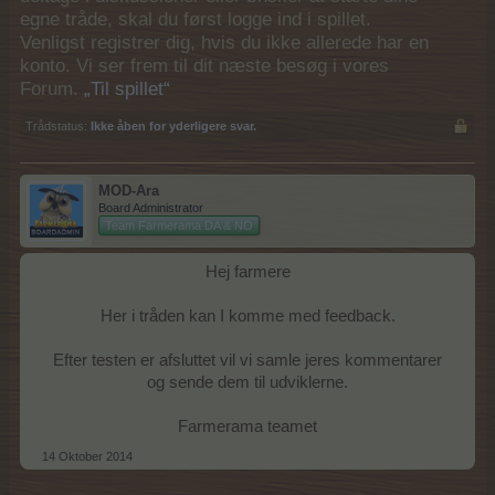
egne tråde, skal du først logge ind i spillet.
Venligst registrer dig, hvis du ikke allerede har en
konto. Vi ser frem til dit næste besøg i vores
Forum.
„Til spillet“
Trådstatus:
Ikke åben for yderligere svar.
MOD-Ara
Board Administrator
Team Farmerama DA & NO
Hej farmere
Her i tråden kan I komme med feedback.
Efter testen er afsluttet vil vi samle jeres kommentarer
og sende dem til udviklerne.
Farmerama teamet​
14 Oktober 2014