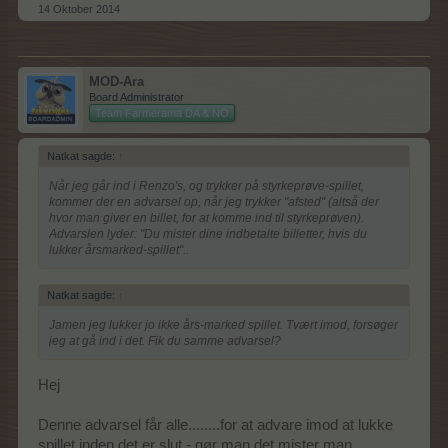
14 Oktober 2014
MOD-Ara
Board Administrator
Team Farmerama DA & NO
Natkat sagde:
↑
Når jeg går ind i Renzo's, og trykker på styrkeprøve-spillet,
kommer der en advarsel op, når jeg trykker "afsted" (altså der
hvor man giver en billet, for at komme ind til styrkeprøven).
Advarslen lyder: "Du mister dine indbetalte billetter, hvis du
lukker årsmarked-spillet"..
Natkat sagde:
↑
Jamen jeg lukker jo ikke års-marked spillet. Tvært imod, forsøger
jeg at gå ind i det. Fik du samme advarsel?
Hej
Denne advarsel får alle........for at advare imod at lukke
spillet inden det er slut - gør man det mister man