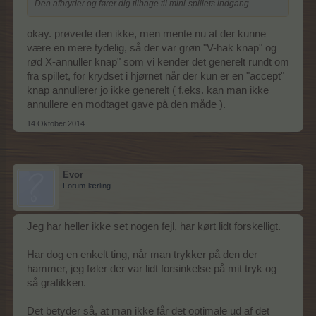
Den afbryder og fører dig tilbage til mini-spillets indgang.
okay. prøvede den ikke, men mente nu at der kunne
være en mere tydelig, så der var grøn "V-hak knap" og
rød X-annuller knap" som vi kender det generelt rundt om
fra spillet, for krydset i hjørnet når der kun er en "accept"
knap annullerer jo ikke generelt ( f.eks. kan man ikke
annullere en modtaget gave på den måde ).
14 Oktober 2014
Evor
Forum-lærling
Jeg har heller ikke set nogen fejl, har kørt lidt forskelligt.
Har dog en enkelt ting, når man trykker på den der
hammer, jeg føler der var lidt forsinkelse på mit tryk og
så grafikken.
Det betyder så, at man ikke får det optimale ud af det