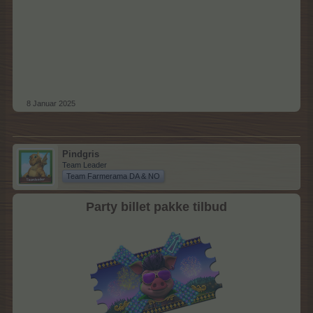
8 Januar 2025
Pindgris
Team Leader
Team Farmerama DA & NO
Party billet pakke tilbud