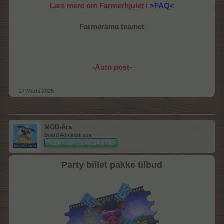
Læs mere om Farmerhjulet i
>FAQ<
Farmerama teamet
-Auto post-
27 Marts 2025
MOD-Ara
Board Administrator
Team Farmerama DA & NO
Party billet pakke tilbud