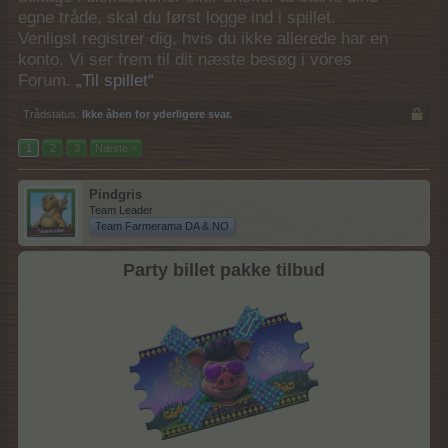
egne tråde, skal du først logge ind i spillet.
Venligst registrer dig, hvis du ikke allerede har en
konto. Vi ser frem til dit næste besøg i vores
Forum.
„Til spillet“
Trådstatus:
Ikke åben for yderligere svar.
1
2
3
Næste >
Pindgris
Team Leader
Team Farmerama DA & NO
Party billet pakke tilbud