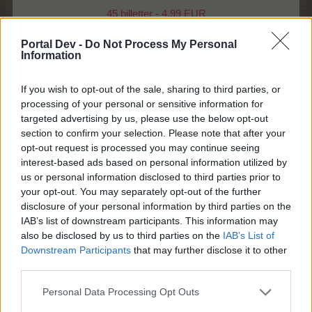
45 billetter - 4,99 EUR
120 billetter - 9,99 EUR
200 billetter - 14,99 EUR
Portal Dev -
Do Not Process My Personal
Information
Slå til nu og prøv lykken.
If you wish to opt-out of the sale, sharing to third parties, or
Chancen for at vinde Jackpot præmien vil være øget
processing of your personal or sensitive information for
under tilbuddet på Party billetter.
targeted advertising by us, please use the below opt-out
section to confirm your selection. Please note that after your
Tilbuddet findes via annoncen på nyhedssiden
opt-out request is processed you may continue seeing
som vil føre videre til Gårdbutikken.
interest-based ads based on personal information utilized by
us or personal information disclosed to third parties prior to
your opt-out. You may separately opt-out of the further
disclosure of your personal information by third parties on the
IAB’s list of downstream participants. This information may
also be disclosed by us to third parties on the
IAB’s List of
Downstream Participants
that may further disclose it to other
third parties.
Personal Data Processing Opt Outs