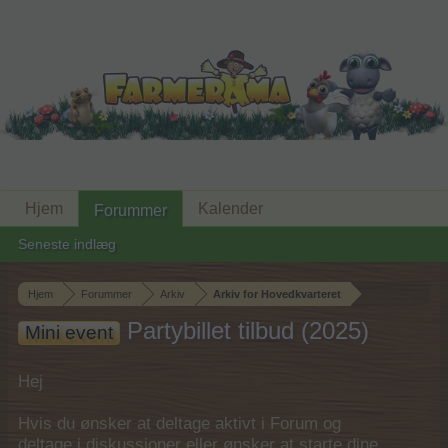
Hjem
Kalender
Forummer
Seneste indlæg
Hjem
Forummer
Arkiv
Arkiv for Hovedkvarteret
Partybillet tilbud (2025)
Mini event
Hej
Hvis du ønsker at deltage aktivt i Forum og
deltage i diskussioner eller ønsker at starte dine