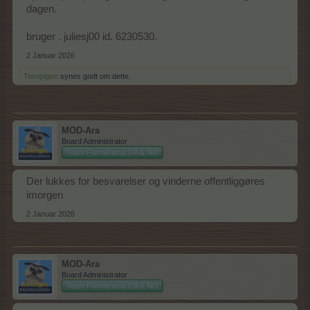
dagen.
bruger . juliesj00 id. 6230530.
2 Januar 2026
Tovepigen
synes godt om dette.
MOD-Ara
Board Administrator
Team Farmerama DA & NO
Der lukkes for besvarelser og vinderne offentliggøres
imorgen
2 Januar 2026
MOD-Ara
Board Administrator
Team Farmerama DA & NO