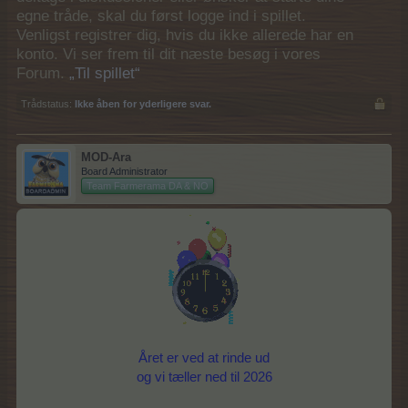
egne tråde, skal du først logge ind i spillet.
Venligst registrer dig, hvis du ikke allerede har en
konto. Vi ser frem til dit næste besøg i vores
Forum.
„Til spillet“
Trådstatus:
Ikke åben for yderligere svar.
MOD-Ara
Board Administrator
Team Farmerama DA & NO
Året er ved at rinde ud
og vi tæller ned til 2026