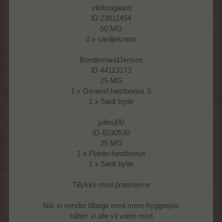
vildtsogaard
ID 23811454
50 MG
2 x vaniljekrans
BondemandJensen
ID 44113173
25 MG
1 x Generel høstbonus S
1 x Sødt bytte
juliesj00
ID 6230530
25 MG
1 x Plante-høstbonus
1 x Sødt bytte
Tillykke med præmierne
Når vi vender tilbage med mere hyggesjov
håber vi alle vil være med