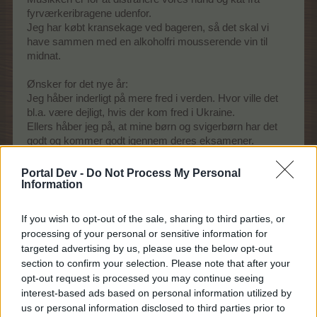
fyrværkeribragene udenfor.
Jeg har købt kransekage ved bageren, så det skal vi
have sammen med en alkoholfri mousserende vin til
midnat.
Ønsker for det nye år:
Jeg håber inderligt på mere fred i verden. Hvor ville det
bl.a. være dejligt, hvis der kom fred i Ukraine.
Ellers håber jeg på, at mine børn og svigerbørn har det
godt og kommer godt igennem deres eksamener.
Jeg har et ønske om, at min mand og jeg passer godt på
Portal Dev -
Do Not Process My Personal
hinanden og husker hinanden i en travl hverdag
.
Information
Godt nytår til jer alle
If you wish to opt-out of the sale, sharing to third parties, or
31 December 2025
processing of your personal or sensitive information for
targeted advertising by us, please use the below opt-out
section to confirm your selection. Please note that after your
opt-out request is processed you may continue seeing
vildtsogaard
Forum prof
interest-based ads based on personal information utilized by
us or personal information disclosed to third parties prior to