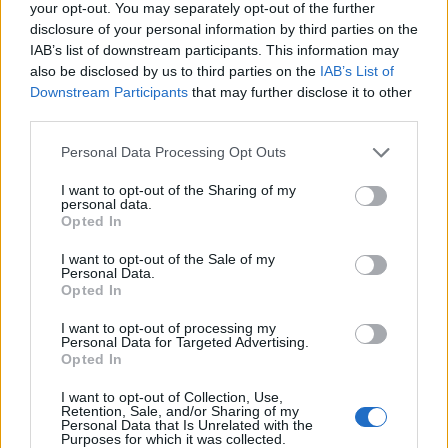
your opt-out. You may separately opt-out of the further
Nytårsaften her bliver altid fejret her hjemme , stille og
disclosure of your personal information by third parties on the
IAB’s list of downstream participants. This information may
roligt , hvor vi passer på gårdens dyr
also be disclosed by us to third parties on the
IAB’s List of
Downstream Participants
that may further disclose it to other
third parties.
Vi ser kongens nytårstale og spiser dejlig mad
Så
hygger vi os med film på tv
Personal Data Processing Opt Outs
I want to opt-out of the Sharing of my
personal data.
Rigtig godt nytår til alle
Opted In
1 Januar 2026
I want to opt-out of the Sale of my
Personal Data.
Opted In
BondemandJensen
Afhængig
I want to opt-out of processing my
Personal Data for Targeted Advertising.
Opted In
Nytårsaften foregår her hos os med at jeg henter min
I want to opt-out of Collection, Use,
mor ved 17 30 tiden. Så gør vi os klar til kongens
Retention, Sale, and/or Sharing of my
nytårstale og konen disker op med lidt snacks og noget
Personal Data that Is Unrelated with the
Purposes for which it was collected.
godt til ganen. Så skal der hygges med 3 retter god mad