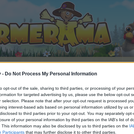
v -
Do Not Process My Personal Information
to opt-out of the sale, sharing to third parties, or processing of your per
mråde
formation for targeted advertising by us, please use the below opt-out s
r selection. Please note that after your opt-out request is processed y
eing interest-based ads based on personal information utilized by us or
disclosed to third parties prior to your opt-out. You may separately opt-
losure of your personal information by third parties on the IAB’s list of
. This information may also be disclosed by us to third parties on the
IA
 i diskussioner eller ønsker at starte dine egne tråde, skal du
Participants
that may further disclose it to other third parties.