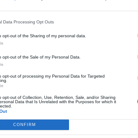
em til dit næste besøg i vores Forum.
„Til spillet“
l Data Processing Opt Outs
 spørgsmål og debat vedr.
Neonrev
o opt-out of the Sharing of my personal data.
In
du ikke rigtig har fået fat i, enten af en moderator eller en anden hj
o opt-out of the Sale of my Personal Data.
In
 at få en snak om eventet med de andre farmere, det kan være alt lige 
.
to opt-out of processing my Personal Data for Targeted
ing.
 tråd, så har du et ønske om at afgive feedback, skal du benytte fee
In
o opt-out of Collection, Use, Retention, Sale, and/or Sharing
ersonal Data that Is Unrelated with the Purposes for which it
lected.
Out
CONFIRM