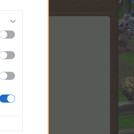
ælpsom
fra hvilken strategi du
dback sektionen.