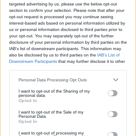
denne "Skruepalme statue". Det kan dermed se ut som
targeted advertising by us, please use the below opt-out
det norske spillet benytter to ulike oversettelser for det
section to confirm your selection. Please note that after your
som på dansk heter Pandanus palme.
opt-out request is processed you may continue seeing
Altså skruepalme i apetempelet, men pandafrukt i
interest-based ads based on personal information utilized by
bondesamfunnet.
us or personal information disclosed to third parties prior to
Kan du sjekke om jeg har forstått det rett, og i så fall bør
your opt-out. You may separately opt-out of the further
det kanskje ordnes slik at det er bare ett navn på denne
disclosure of your personal information by third parties on the
palmen?
IAB’s list of downstream participants. This information may
Mvh Tuppehøne.
also be disclosed by us to third parties on the
IAB’s List of
16 Oktober 2014
Downstream Participants
that may further disclose it to other
DrGreenthumb
synes godt om dette.
third parties.
Personal Data Processing Opt Outs
MOD-Shaman
I want to opt-out of the Sharing of my
personal data.
Guest
Opted In
I want to opt-out of the Sale of my
Hejsa,
Personal Data.
Opted In
Har flyttet tråden og omdøbt den
Det vil være en stor hjælp for os (da vi ikke er så stærke
I want to opt-out of processing my