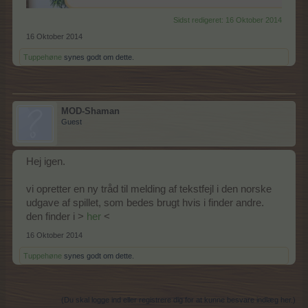
Sidst redigeret:
16 Oktober 2014
16 Oktober 2014
Tuppehøne
synes godt om dette.
MOD-Shaman
Guest
Hej igen.
vi opretter en ny tråd til melding af tekstfejl i den norske
udgave af spillet, som bedes brugt hvis i finder andre.
den finder i >
her
<
16 Oktober 2014
Tuppehøne
synes godt om dette.
(Du skal logge ind eller registrere dig for at kunne besvare indlæg her.)