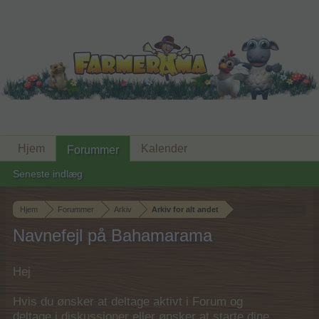
Hjem
Kalender
Forummer
Seneste indlæg
Hjem
Forummer
Arkiv
Arkiv for alt andet
Navnefejl på Bahamarama
Hej
Hvis du ønsker at deltage aktivt i Forum og
deltage i diskussioner eller ønsker at starte dine