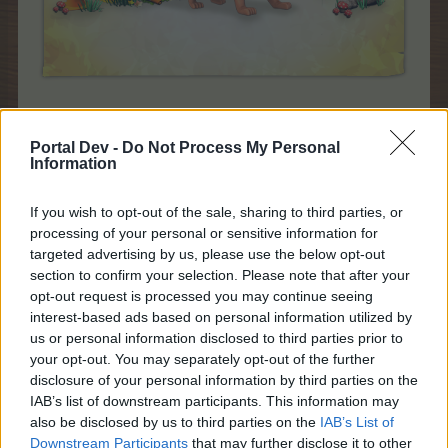
Pakker findes i Gårdbutikken
Portal Dev -
Do Not Process My Personal
Farmerama teamet
Information
-Auto post-
If you wish to opt-out of the sale, sharing to third parties, or
19 Juni 2025
processing of your personal or sensitive information for
targeted advertising by us, please use the below opt-out
section to confirm your selection. Please note that after your
opt-out request is processed you may continue seeing
MOD-Ara
interest-based ads based on personal information utilized by
Board Administrator
Team Farmerama DA & NO
us or personal information disclosed to third parties prior to
your opt-out. You may separately opt-out of the further
Staldbygger pakke tilbud
disclosure of your personal information by third parties on the
IAB’s list of downstream participants. This information may
also be disclosed by us to third parties on the
IAB’s List of
Downstream Participants
that may further disclose it to other