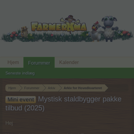
Hjem
Kalender
Forummer
Seneste indlæg
Hjem
Forummer
Arkiv
Arkiv for Hovedkvarteret
Mystisk staldbygger pakke
Mini event
tilbud (2025)
Hej