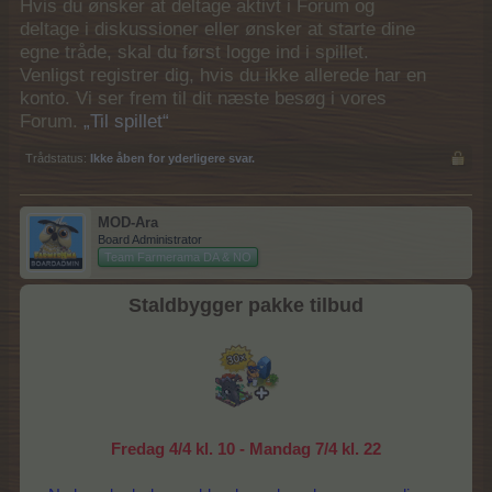
Hvis du ønsker at deltage aktivt i Forum og
deltage i diskussioner eller ønsker at starte dine
egne tråde, skal du først logge ind i spillet.
Venligst registrer dig, hvis du ikke allerede har en
konto. Vi ser frem til dit næste besøg i vores
Forum.
„Til spillet“
Trådstatus:
Ikke åben for yderligere svar.
MOD-Ara
Board Administrator
Team Farmerama DA & NO
Staldbygger pakke tilbud
Fredag 4/4 kl. 10 - Mandag 7/4 kl. 22