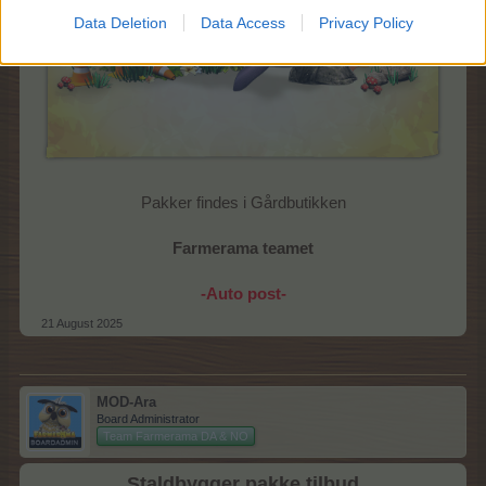
Data Deletion
Data Access
Privacy Policy
Pakker findes i Gårdbutikken
Farmerama teamet
-Auto post-
21 August 2025
MOD-Ara
Board Administrator
Team Farmerama DA & NO
Staldbygger pakke tilbud