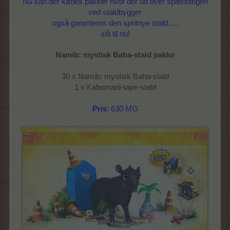
Nu kan der købes pakker hvor der ud over spændingen
ved staldbygger
også garanteres den spritnye stald.....
slå til nu!
Namib: mystisk Baha-stald pakke
30 x Namib: mystisk Baha-stald
1 x Kabomani-tapir-stald
Pris
: 630 MG