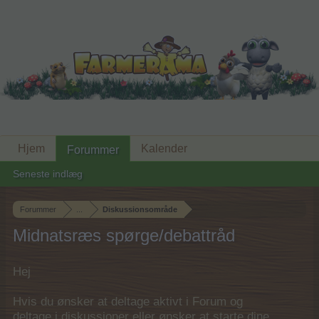
Hjem
Kalender
Forummer
Seneste indlæg
Forummer
...
Diskussionsområde
Midnatsræs spørge/debattråd
Hej
Hvis du ønsker at deltage aktivt i Forum og
deltage i diskussioner eller ønsker at starte dine