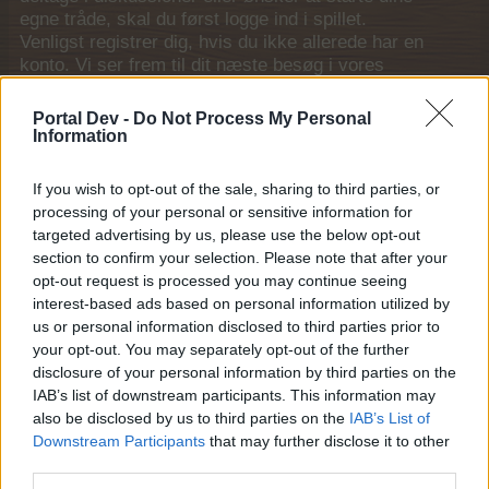
egne tråde, skal du først logge ind i spillet.
Venligst registrer dig, hvis du ikke allerede har en
konto. Vi ser frem til dit næste besøg i vores
Forum.
„Til spillet“
Portal Dev -
Do Not Process My Personal
Information
MOD-Ara
Board Administrator
Team Farmerama DA & NO
If you wish to opt-out of the sale, sharing to third parties, or
processing of your personal or sensitive information for
Hej farmere
targeted advertising by us, please use the below opt-out
section to confirm your selection. Please note that after your
opt-out request is processed you may continue seeing
Denne tråd er alene beregnet til spørgsmål og debat
interest-based ads based on personal information utilized by
vedr.
Midnatsræs
us or personal information disclosed to third parties prior to
your opt-out. You may separately opt-out of the further
Her kan du få svar på de ting som du ikke rigtig har fået
disclosure of your personal information by third parties on the
fat i, enten af en moderator eller en anden hjælpsom
IAB’s list of downstream participants. This information may
spiller.
also be disclosed by us to third parties on the
IAB’s List of
Downstream Participants
that may further disclose it to other
Her vil du også have mulighed for at få en snak om
third parties.
eventet med de andre farmere, det kan være alt lige fra