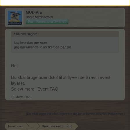
MOD-Ara
Board Administrator
Team Farmerama DA & NO
skovbær sagde:
↑
hej hvordan gør man
jeg har lavet de to forskellige benzin
Hej
Du skal bruge brændstof til at flyve i de 6 ræs i event
layeret.
Se evt mere i Event FAQ
15 Marts 2026
(Du skal logge ind eller registrere dig for at kunne besvare indlæg her.)
Forummer
...
Diskussionsområde