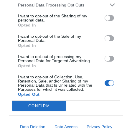
hvilken strategi du
Personal Data Processing Opt Outs
benytter til at give andre gode råd.
I want to opt-out of the Sharing of my
personal data.
Husk at dette ikke er en feedback tråd, så har du et
Opted In
ønske om at afgive feedback, skal du benytte feedback
sektionen.
I want to opt-out of the Sale of my
Personal Data.
Opted In
God fornøjelse
I want to opt-out of processing my
Farmerama Teamet
Personal Data for Targeted Advertising.
Opted In
11 Marts 2026
I want to opt-out of Collection, Use,
Retention, Sale, and/or Sharing of my
Personal Data that Is Unrelated with the
skovbær
Purposes for which it was collected.
Forum-lærling
Opted Out
CONFIRM
hej hvordan gør man
jeg har lavet de to forskellige benzin
14 Marts 2026
Data Deletion
Data Access
Privacy Policy