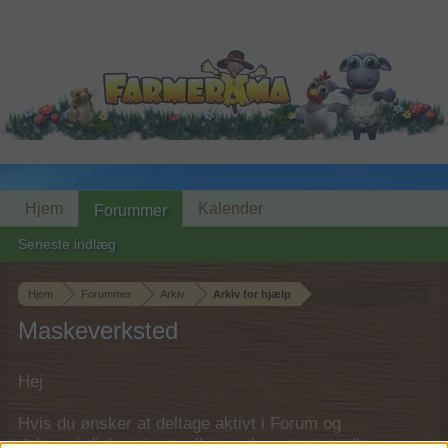
Hjem
Kalender
Forummer
Seneste indlæg
Hjem
Forummer
Arkiv
Arkiv for hjælp
Maskeverksted
Hej
Hvis du ønsker at deltage aktivt i Forum og
deltage i diskussioner eller ønsker at starte dine