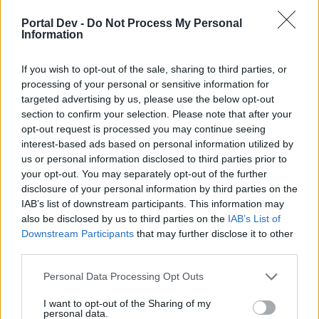
egne tråde, skal du først logge ind i spillet.
Portal Dev -
Do Not Process My Personal
Venligst registrer dig, hvis du ikke allerede har en
Information
konto. Vi ser frem til dit næste besøg i vores
Forum.
„Til spillet“
If you wish to opt-out of the sale, sharing to third parties, or
Trådstatus:
Ikke åben for yderligere svar.
processing of your personal or sensitive information for
targeted advertising by us, please use the below opt-out
section to confirm your selection. Please note that after your
findface.eu
opt-out request is processed you may continue seeing
Forum-lærling
interest-based ads based on personal information utilized by
us or personal information disclosed to third parties prior to
your opt-out. You may separately opt-out of the further
Hej,
disclosure of your personal information by third parties on the
IAB’s list of downstream participants. This information may
Jeg er på Nivå 77 og har skaffet "Maskeverksted" men
kan ikke give mad eller vann.
also be disclosed by us to third parties on the
IAB’s List of
Downstream Participants
that may further disclose it to other
Hva må til for og få dette til?
third parties.
30 November 2014
Personal Data Processing Opt Outs
I want to opt-out of the Sharing of my
personal data.
Fr-jensen