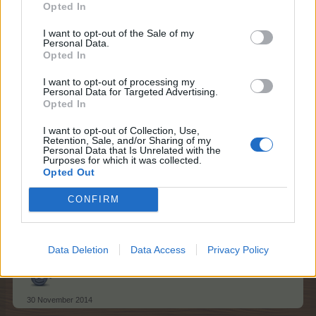
Opted In
Forum kejser
I want to opt-out of the Sale of my
Personal Data.
Et maskeværksted er vaskebjørnens (ved ikke hvad den
Opted In
hedder på norsk) produktionsværksted.
Maskeværkstedet skal "fodres" med vaskebjørnefoder +
I want to opt-out of processing my
Personal Data for Targeted Advertising.
vaskebjørne.
Opted In
30 November 2014
I want to opt-out of Collection, Use,
Retention, Sale, and/or Sharing of my
Personal Data that Is Unrelated with the
Purposes for which it was collected.
findface.eu
Opted Out
Forum-lærling
CONFIRM
Takk for svar Fr-jensen
Jeg fikk først i dag tak i vakebjørnstall så da venter jeg til
Data Deletion
Data Access
Privacy Policy
den er ferdig så kanskje det hjelper når jeg har dette
30 November 2014