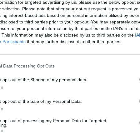
formation for targeted advertising by us, please use the below opt-out s
Kan købes i Gårdbutikken
r selection. Please note that after your opt-out request is processed y
(under tilbehør)
eing interest-based ads based on personal information utilized by us or
disclosed to third parties prior to your opt-out. You may separately opt-
eller via​
losure of your personal information by third parties on the IAB’s list of
. This information may also be disclosed by us to third parties on the
IA
Banken
Participants
that may further disclose it to other third parties.
(under specials)​
Læs mere om mini events i
>FAQ<
l Data Processing Opt Outs
Farmerama teamet.
o opt-out of the Sharing of my personal data.
In
o opt-out of the Sale of my Personal Data.
In
Nyttige links:
>Forum regler<
to opt-out of processing my Personal Data for Targeted
>OA<
ing.
In