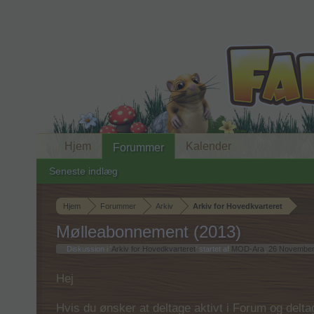
Hjem
Kalender
Forummer
Seneste indlæg
Hjem
Forummer
Arkiv
Arkiv for Hovedkvarteret
Mølleabonnement (2013)
Diskussion i '
Arkiv for Hovedkvarteret
' startet af
MOD-Ara
,
26 November
Hej
Hvis du ønsker at deltage aktivt i Forum og deltage