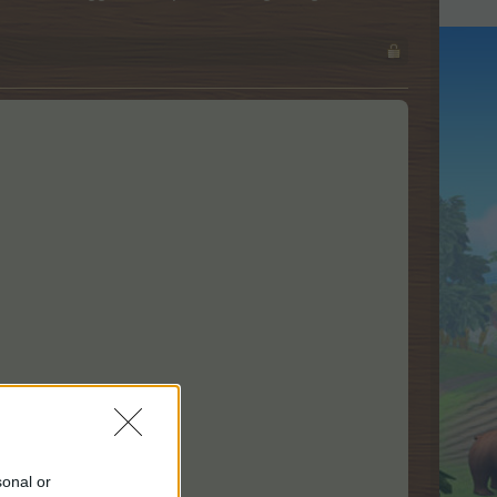
alveret.
sonal or