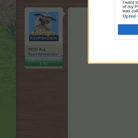
I want t
of my P
was col
Opted 
MOD-Ara
Board Administrator
Team Farmerama DA
& NO