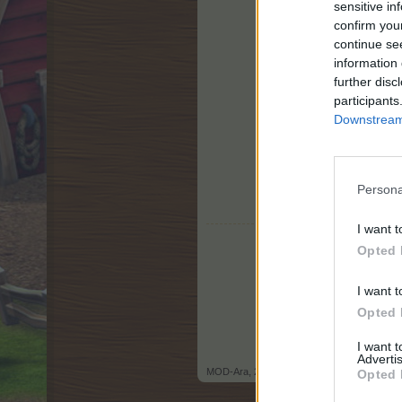
sensitive in
confirm you
continue se
information 
further disc
participants
Downstream 
Persona
I want t
Opted 
I want t
Opted 
I want 
Advertis
MOD-Ara
,
26 November 2013
Opted 