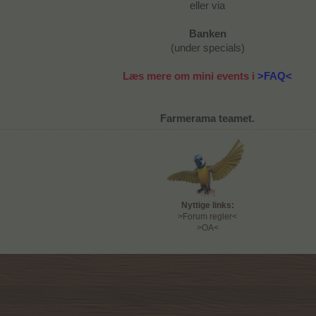
eller via​
Banken
(under specials)​
Læs mere om mini events i
>FAQ<
Farmerama teamet.
Nyttige links:
>Forum regler<
>OA<