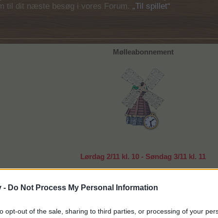
em til dit næste besøg i vores Forum.
„Til spillet“
Mølleabonnement
Lørdag 2/11 kl. 10 - Søndag 3/11 kl. 11
30 dages abonnement hvor møllens produktionstid er h
(gælder også powerfoder)
v -
Do Not Process My Personal Information
Flere køb forlænger abonnementet
to opt-out of the sale, sharing to third parties, or processing of your per