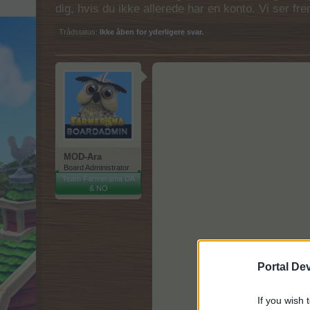
dig, hvis du ikke allerede har en konto. Vi ser fr
Trådstatus:
Ikke åben for yderligere svar.
MOD-Ara
Board Administrator
Team Farmerama DA
& NO
Portal De
If you wish 