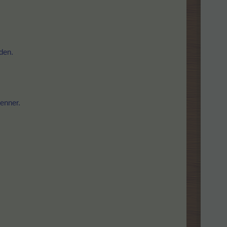
den.
venner.