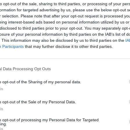
Vi har modtaget følgende oplysninger om TOP 1000 l
to opt-out of the sale, sharing to third parties, or processing of your per
Søndag 9/8 kl. 14 - Søndag 16/8 kl. 14
formation for targeted advertising by us, please use the below opt-out s
r selection. Please note that after your opt-out request is processed y
vil der være adgang til at se listen via eventuret
eing interest-based ads based on personal information utilized by us or
(ikke nyhedssiden denne gang)
disclosed to third parties prior to your opt-out. You may separately opt-
losure of your personal information by third parties on the IAB’s list of
Vær dog opmærksom på at efter endt Katte event vil listen blive 
. This information may also be disclosed by us to third parties on the
IA
og kan derfor ændre sig i de følgende dage.
Participants
that may further disclose it to other third parties.
Farmerama teamet
l Data Processing Opt Outs
o opt-out of the Sharing of my personal data.
In
Nyttige links:
>Forum regler<
>OA<
o opt-out of the Sale of my Personal Data.
In
to opt-out of processing my Personal Data for Targeted
ing.
In
Hej farmere