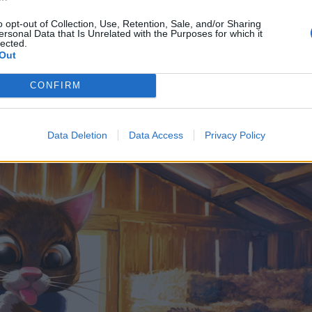
o opt-out of Collection, Use, Retention, Sale, and/or Sharing
Designerne har sørget for det er muligt
ersonal Data that Is Unrelated with the Purposes for which it
lected.
at hente et wallpaper fra eventet.
Out
Man finder det via logind siden - medier - wallpape
CONFIRM
Data Deletion
Data Access
Privacy Policy