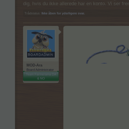
dig, hvis du ikke allerede har en konto. Vi ser fr
Trådstatus:
Ikke åben for yderligere svar.
MOD-Ara
Board Administrator
Team Farmerama DA
& NO