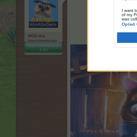
I want t
of my P
was col
Opted 
MOD-Ara
Board Administrator
Team Farmerama DA
& NO