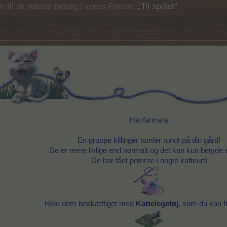
em til dit næste besøg i vores Forum.
„Til spillet“
Hej farmere
En gruppe killinger tumler rundt på din gård!
De er mere livlige end normalt og det kan kun betyde e
De har fået poterne i noget katteurt!
Hold dem beskæftiget med
Kattelegetøj
, som du kan f