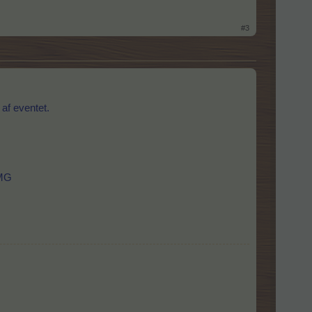
#3
af eventet.
 MG