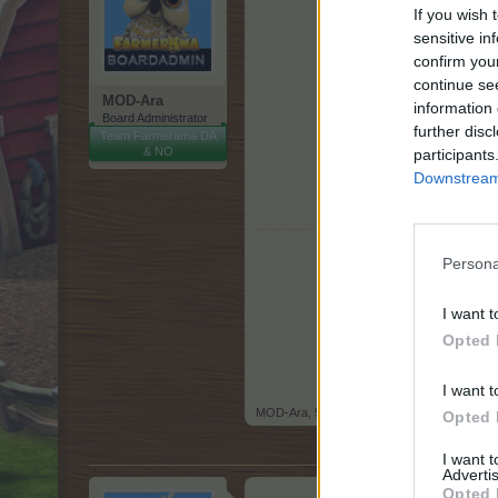
If you wish 
sensitive in
confirm you
continue se
MOD-Ara
information 
Board Administrator
further disc
Team Farmerama DA
& NO
participants
Downstream 
Persona
I want t
Opted 
I want t
MOD-Ara
,
5 August 2015
Opted 
I want 
Advertis
Opted 