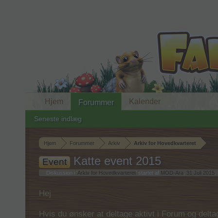
Hjem
Kalender
Forummer
Seneste indlæg
Hjem
Forummer
Arkiv
Arkiv for Hovedkvarteret
Katte event 2015
Event
Diskussion i '
Arkiv for Hovedkvarteret
' startet af
MOD-Ara
,
31 Juli 2015
.
Hej
Hvis du ønsker at deltage aktivt i Forum og deltage