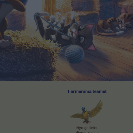
Farmerama teamet
Nyttige links:
>Forum regler<