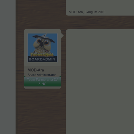
MOD-Ara
,
6 August 2015
MOD-Ara
Board Administrator
Team Farmerama DA
& NO