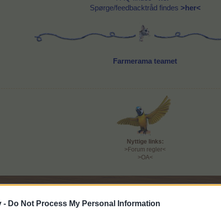
Spørge/feedbacktråd findes
>her<
Farmerama teamet
Nyttige links:
>Forum regler<
>OA<
v -
Do Not Process My Personal Information
Hej farmere