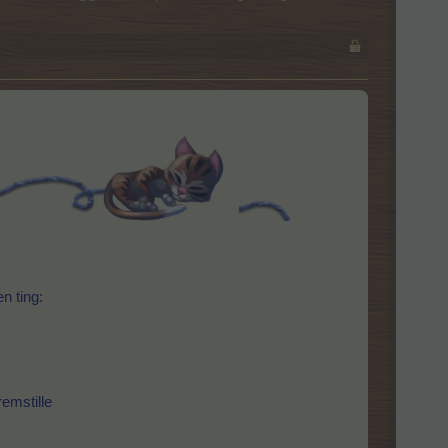
n ting:
remstille